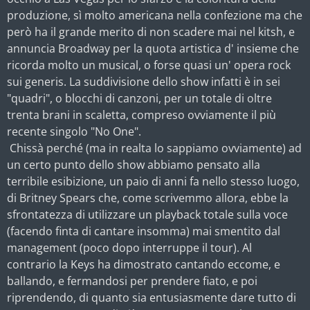
produzione, sì molto americana nella confezione ma che
però ha il grande merito di non scadere mai nel kitsh, e
annuncia Broadway per la quota artistica d' insieme che
ricorda molto un musical, o forse quasi un' opera rock
sui generis. La suddivisione dello show infatti è in sei
"quadri", o blocchi di canzoni, per un totale di oltre
trenta brani in scaletta, compreso ovviamente il più
recente singolo "No One".
Chissà perché (ma in realta lo sappiamo ovviamente) ad
un certo punto dello show abbiamo pensato alla
terribile esibizione, un paio di anni fa nello stesso luogo,
di Britney Spears che, come scrivemmo allora, ebbe la
sfrontatezza di utilizzare un playback totale sulla voce
(facendo finta di cantare insomma) mai smentito dal
management (poco dopo interruppe il tour). Al
contrario la Keys ha dimostrato cantando eccome, e
ballando, e fermandosi per prendere fiato, e poi
riprendendo, di quanto sia entusiasmente dare tutto di