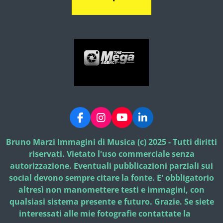
F
I
Y
L
a
n
o
i
c
s
u
n
Bruno Marzi Immagini di Musica (c) 2025 - Tutti diritti
e
t
T
k
riservati. Vietato l'uso commerciale senza
b
a
u
e
autorizzazione. Eventuali pubblicazioni parziali sui
o
g
b
d
social devono sempre citare la fonte. E' obbligatorio
o
r
e
I
k
a
n
altresì non manomettere testi e immagini, con
m
qualsiasi sistema presente e futuro. Grazie. Se siete
interessati alle mie fotografie contattate la