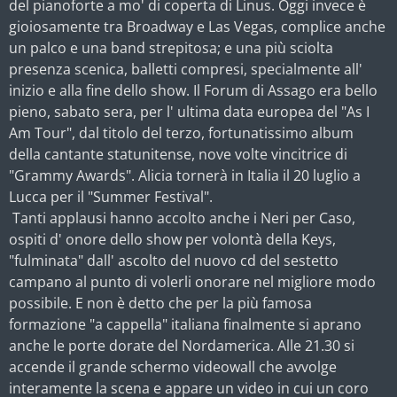
del pianoforte a mo' di coperta di Linus. Oggi invece è
gioiosamente tra Broadway e Las Vegas, complice anche
un palco e una band strepitosa; e una più sciolta
presenza scenica, balletti compresi, specialmente all'
inizio e alla fine dello show. Il Forum di Assago era bello
pieno, sabato sera, per l' ultima data europea del "As I
Am Tour", dal titolo del terzo, fortunatissimo album
della cantante statunitense, nove volte vincitrice di
"Grammy Awards". Alicia tornerà in Italia il 20 luglio a
Lucca per il "Summer Festival".
Tanti applausi hanno accolto anche i Neri per Caso,
ospiti d' onore dello show per volontà della Keys,
"fulminata" dall' ascolto del nuovo cd del sestetto
campano al punto di volerli onorare nel migliore modo
possibile. E non è detto che per la più famosa
formazione "a cappella" italiana finalmente si aprano
anche le porte dorate del Nordamerica. Alle 21.30 si
accende il grande schermo videowall che avvolge
interamente la scena e appare un video in cui un coro