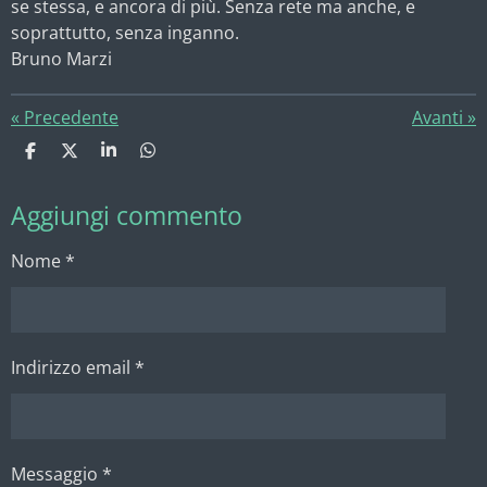
se stessa, e ancora di più. Senza rete ma anche, e
soprattutto, senza inganno.
Bruno Marzi
«
Precedente
Avanti
»
C
C
C
C
o
o
o
o
n
n
n
n
Aggiungi commento
d
d
d
d
i
i
i
i
v
v
v
v
Nome *
i
i
i
i
d
d
d
d
i
i
i
i
Indirizzo email *
Messaggio *