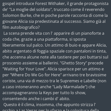
gospel introduce Forest Withaker, il grande protagonista
de' "La moglie del soldato", truccato come il reverendo
Solomon Burke, che in poche parole racconta di come la
giovane Alicia sia predestinata al successo. Siamo già al
film autobiografico?
La scena prende vita con l' apparire di un pianoforte a
coda che, grazie a una piattaforma, si sposta
liberamente sul palco. Un attimo di buio e appare Alicia,
abito argentato di foggia spaziale con pantaloni in tinta,
che accenna alcune note alla tastiere per poi buttarsi sul
proscenio assieme ai ballerini. "Ghetto Story" precede
"Waiting for Your Love". Alicia sparisce per un attimo e
per "Where Do We Go for Here" arrivano tre bravissime
coriste, una via di mezzo tra le Supremes e Labelle (non
a caso intoneranno anche "Lady Marmalade") che
accompagneranno la Keys per tutto lo show,
consentendo anche i cambi d' abito.
Questo è il clima, insomma, che appunto strizza l'
occhio a Las Vegas per lo sfarzo e la coloritura della