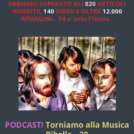
ABBIAMO SUPERATO GLI
820
ARTICOLI
INSERITI!,
140
VIDEO E OLTRE
12.000
IMMAGINI... Ed e' solo l'inizio...
PODCAST!
Torniamo alla Musica