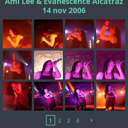
Ami Lee & Evanescence Alcatraz
14 nov 2006
1
2
3
4