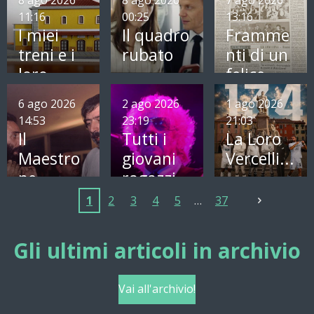
11:16
00:25
13:16
I miei
Il quadro
Framme
treni e i
rubato
nti di un
loro
felice
passato
6 ago 2026
2 ago 2026
1 ago 2026
14:53
23:19
21:03
Il
Tutti i
La Loro
Maestro
giovani
Vercelli...
ne...
ragazzi
1
2
3
4
5
37
Gli ultimi articoli in archivio
Vai all'archivio!