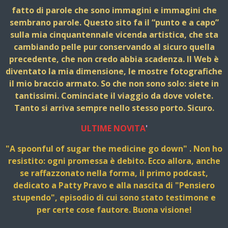
l
fatto di parole che sono immagini e immagini che
l
sembrano parole. Questo sito fa il “punto e a capo”
e
sulla mia cinquantennale vicenda artistica, che sta
cambiando pelle pur conservando al sicuro quella
precedente, che non credo abbia scadenza. Il Web è
diventato la mia dimensione, le mostre fotografiche
il mio braccio armato. So che non sono solo: siete in
tantissimi. Cominciate il viaggio da dove volete.
Tanto si arriva sempre nello stesso porto. Sicuro.
ULTIME NOVITA
'
"A spoonful of sugar the medicine go down" . Non ho
resistito: ogni promessa è debito. Ecco allora, anche
se raffazzonato nella forma, il primo podcast,
dedicato a Patty Pravo e alla nascita di "Pensiero
stupendo", episodio di cui sono stato testimone e
per certe cose fautore. Buona visione!