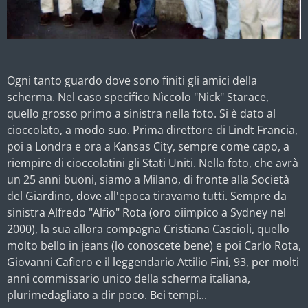
Ogni tanto guardo dove sono finiti gli amici della
scherma. Nel caso specifico Nìccolo "Nick" Starace,
quello grosso primo a sinistra nella foto. Si è dato al
cioccolato, a modo suo. Prima direttore di Lindt Francia,
poi a Londra e ora a Kansas City, sempre come capo, a
riempire di cioccolatini gli Stati Uniti. Nella foto, che avrà
un 25 anni buoni, siamo a Milano, di fronte alla Società
del Giardino, dove all'epoca tiravamo tutti. Sempre da
sinistra
Alfredo "Alfio" Rota (oro oiimpico a Sydney nel
2000), la sua allora compagna Cristiana Cascioli, quello
molto bello in jeans (lo conoscete bene) e poi Carlo Rota,
Giovanni Cafiero e il leggendario Attilio Fini, 93, per molti
anni commissario unico della scherma italiana,
plurimedagliato a dir poco. Bei tempi...