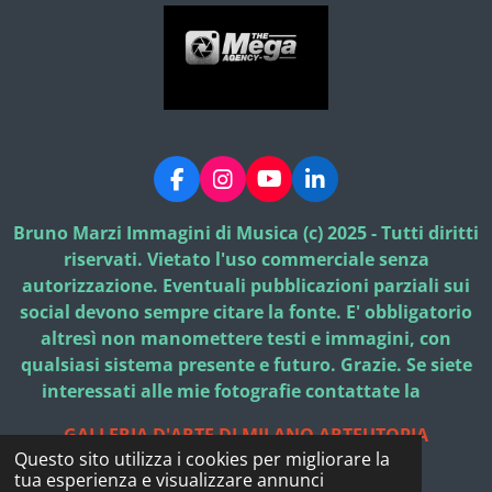
F
I
Y
L
a
n
o
i
c
s
u
n
Bruno Marzi Immagini di Musica (c) 2025 - Tutti diritti
e
t
T
k
riservati. Vietato l'uso commerciale senza
b
a
u
e
autorizzazione. Eventuali pubblicazioni parziali sui
o
g
b
d
social devono sempre citare la fonte. E' obbligatorio
o
r
e
I
k
a
n
altresì non manomettere testi e immagini, con
m
qualsiasi sistema presente e futuro. Grazie. Se siete
interessati alle mie fotografie contattate la
GALLERIA D'ARTE DI MILANO ARTEUTOPIA
Questo sito utilizza i cookies per migliorare la
© 2025 - 2026 Bruno Marzi Immagini di Musica
tua esperienza e visualizzare annunci
Fornito da
Webador