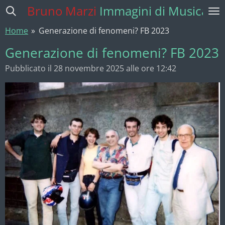
Bruno Marzi
Immagini di Musica
Vai
al
Home
»
Generazione di fenomeni? FB 2023
contenuto
principale
Generazione di fenomeni? FB 2023
Pubblicato il 28 novembre 2025 alle ore 12:42