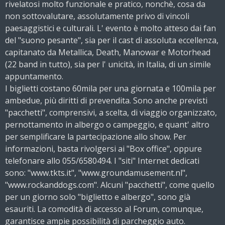
rivelatosi molto funzionale e pratico, nonchè, cosa da
non sottovalutare, assolutamente privo di vincoli
paesaggistici e culturali. L' evento è molto atteso dai fan
del "suono pesante", sia per il cast di assoluta eccellenza,
capitanato da Metallica, Death, Manowar e Motorhead
(22 band in tutto), sia per l' unicità, in Italia, di un simile
appuntamento.
I biglietti costano 60mila per una giornata e 100mila per
ambedue, più diritti di prevendita. Sono anche previsti
"pacchetti", comprensivi, a scelta, di viaggio organizzato,
pernottamento in albergo o campeggio, e quant' altro
per semplificare la partecipazione allo show. Per
informazioni, basta rivolgersi ai "Box office", oppure
telefonare allo 055/6580494. I "siti" Internet dedicati
sono: "www.tkts.it", "www.groundamusement.nl",
"www.rockanddogs.com". Alcuni "pacchetti", come quello
per un giorno solo "biglietto e albergo", sono già
esauriti. La comodità di accesso al Forum, comunque,
garantisce ampie possibilità di parcheggio auto.