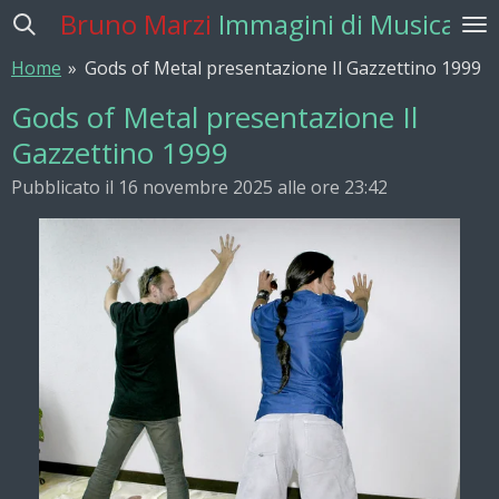
Bruno Marzi
Immagini di Musica
Vai
al
Home
»
Gods of Metal presentazione Il Gazzettino 1999
contenuto
principale
Gods of Metal presentazione Il
Gazzettino 1999
Pubblicato il 16 novembre 2025 alle ore 23:42