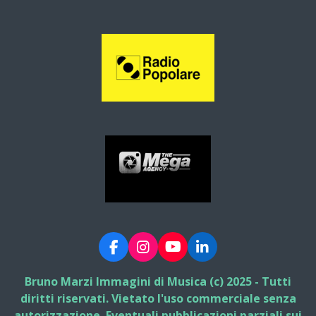
F
I
Y
L
a
n
o
i
c
s
u
n
Bruno Marzi Immagini di Musica (c) 2025 - Tutti
e
t
T
k
diritti riservati. Vietato l'uso commerciale senza
b
a
u
e
autorizzazione. Eventuali pubblicazioni parziali sui