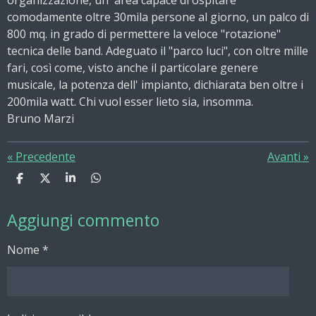
organizzazione, un' area capace di ospitare
comodamente oltre 30mila persone al giorno, un palco di
800 mq. in grado di permettere la veloce "rotazione"
tecnica delle band. Adeguato il "parco luci", con oltre mille
fari, così come, visto anche il particolare genere
musicale, la potenza dell' impianto, dichiarata ben oltre i
200mila watt. Chi vuol esser lieto sia, insomma.
Bruno Marzi
«
Precedente
Avanti
»
C
C
C
C
o
o
o
o
n
n
n
n
Aggiungi commento
d
d
d
d
i
i
i
i
v
v
v
v
Nome *
i
i
i
i
d
d
d
d
i
i
i
i