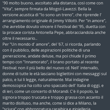
'90 molto buono, ascoltato alla distanza, così come con
"Vita", sempre firmata da Mogol-Lavezzi. Bella la
versione acustica di "Io sono un treno", che riprende l'
arrangiamento originale di Jimmy Villotti. Per "in amore",
che avrebbe dovuto vincere il Festival del '95, duetta con
la procace corista Antonella Pepe, abbracciandola anche
oltre il necessario...
Per "Un mondo d' amore", del '67, si ricorda, parlando
con il pubblico, delle aspirazioni politiche di una
generazione, andate deluse, ma poi chiude il primo
tempo con "Innamorato", il brano portato al recente
Festival; non il più bello del nuovo cd. Nell' intervallo,
donne di tutte le età lasciano bigliettini con messaggi sul
palco, e lui li legge, naturalmente. Mai indagine
demoscopica ha colto uno spaccato dell' Italia di oggi, e
di ieri, come un concerto di Morandi. C'è il popolo, la
signora troppo truccata e troppo grassa con accanto il
marito disilluso, ma anche, come si dice a Milano, la
"sciura" con abbronzatura caraibica e gioielleria