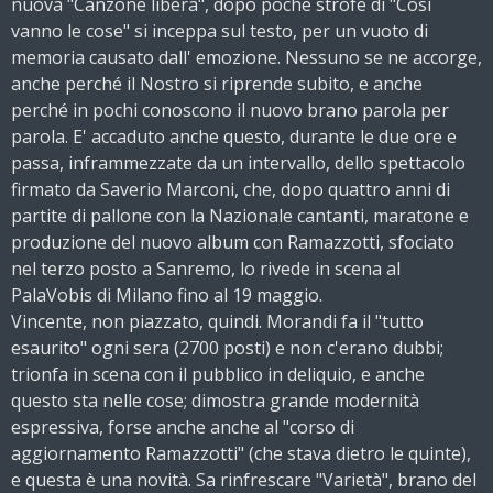
nuova "Canzone libera", dopo poche strofe di "Così
vanno le cose" si inceppa sul testo, per un vuoto di
memoria causato dall' emozione. Nessuno se ne accorge,
anche perché il Nostro si riprende subito, e anche
perché in pochi conoscono il nuovo brano parola per
parola. E' accaduto anche questo, durante le due ore e
passa, inframmezzate da un intervallo, dello spettacolo
firmato da Saverio Marconi, che, dopo quattro anni di
partite di pallone con la Nazionale cantanti, maratone e
produzione del nuovo album con Ramazzotti, sfociato
nel terzo posto a Sanremo, lo rivede in scena al
PalaVobis di Milano fino al 19 maggio.
Vincente, non piazzato, quindi. Morandi fa il "tutto
esaurito" ogni sera (2700 posti) e non c'erano dubbi;
trionfa in scena con il pubblico in deliquio, e anche
questo sta nelle cose; dimostra grande modernità
espressiva, forse anche anche al "corso di
aggiornamento Ramazzotti" (che stava dietro le quinte),
e questa è una novità. Sa rinfrescare "Varietà", brano del