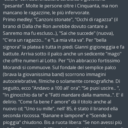
"pesante". Molte le persone oltre i Cinquanta, ma non
mancano le ragazzine, le più infervorate.
Primo medley: "Canzoni stonate", "Occhi di ragazza" (il
brano di Dalla che Ron avrebbe dovuto cantare a
Sanremo ma fu escluso...), "Sai che succede" (nuova),
"C'era un ragazzo... " e "La mia vita va". Per "bella
signora" la platea è tutta in piedi. Gianni gigioneggia e fa
battute. Arriva sotto il palco anche un sedicente "mago"
che offre numeri al Lotto. Per "Un abbraccio fortissimo
Morandi si commuove. Sul fondale del semplice palco
(brava la giovanissima band) scorrono immagini
autocelebrative, filmiche o solamente coreografiche. Di
seguito, ecco "Andavo a 100 all' ora"; "Se puoi uscire... ",
"In ginocchio da te" e "Fatti mandare dalla mamma...". E' il
delirio. "Come fa bene l' amore" dà il titolo anche al
nuovo cd; "Uno su mille", nell' 85, è stato il branod ella
seconda riscossa. "Banane e lampone" e "Scende la
pioggia" chiudono. Bis a ruota libera: "Se non avessi più