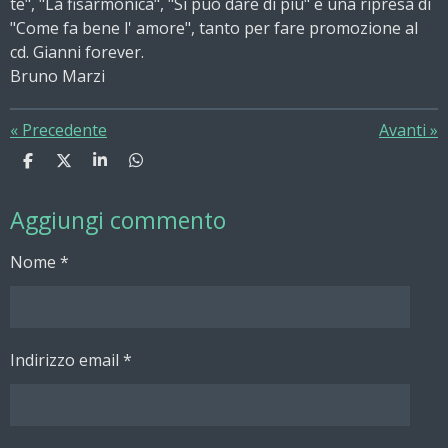
te", "La fisarmonica", "Si può dare di più" e una ripresa di
"Come fa bene l' amore", tanto per fare promozione al
cd. Gianni forever.
Bruno Marzi
«
Precedente
Avanti
»
C
C
C
C
o
o
o
o
n
n
n
n
Aggiungi commento
d
d
d
d
i
i
i
i
v
v
v
v
Nome *
i
i
i
i
d
d
d
d
i
i
i
i
Indirizzo email *