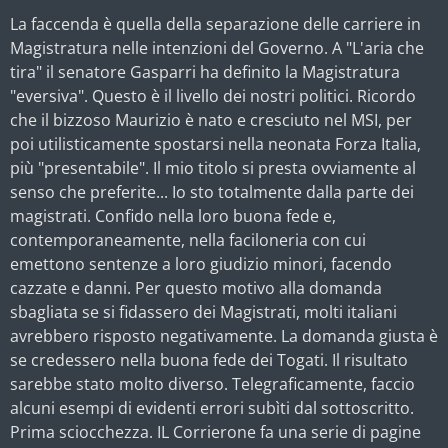
La faccenda è quella della separazione delle carriere in
Magistratura nelle intenzioni del Governo. A "L'aria che
tira" il senatore Gasparri ha definito la Magistratura
"eversiva". Questo è il livello dei nostri politici. Ricordo
che il bizzoso Maurizio è nato e cresciuto nel MSI, per
poi utilisticamente spostarsi nella neonata Forza Italia,
più "presentabile". Il mio titolo si presta ovviamente al
senso che preferite... Io sto totalmente dalla parte dei
magistrati. Confido nella loro buona fede e,
contemporaneamente, nella faciloneria con cui
emettono sentenze a loro giudizio minori, facendo
cazzate e danni. Per questo motivo alla domanda
sbagliata se si fidassero dei Magistrati, molti italiani
avrebbero risposto negativamente. La domanda giusta è
se credessero nella buona fede dei Togati. Il risultato
sarebbe stato molto diverso. Telegraficamente, faccio
alcuni esempi di evidenti errori subìti dal sottoscritto.
Prima sciocchezza. IL Corrierone fa una serie di pagine