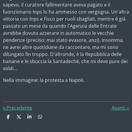
sapevo, il curatore fallimentare aveva pagato e il
fuonzionario Inps lo ha ammesso con vergogna. Un'altra
vittoria con Inps e Fisco per ruoli sbagliati, mentre è già
passato un mese da quando l'Agenzia delle Entrate
avrebbe dovuto azzerare in automatico le vecchie
pendenze (preciso: mai stato evasore, anzi). Insomma,
ne avrei altre quotidiane da raccontare, ma mi sono
dilungato fin troppo. D'altronde, è la Repubblica delle
banane e le sbuccia la Santadeché, che mi deve pure dei
soldi...
Nella immagine: la protesta a Napoli.
«
Precedente
Avanti
»
C
C
C
C
o
o
o
o
n
n
n
n