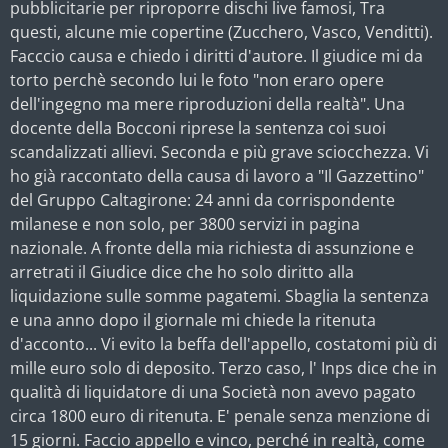
pubblicitarie per riproporre dischi live famosi, Tra
questi, alcune mie copertine (Zucchero, Vasco, Venditti).
Facccio causa e chiedo i diritti d'autore. Il giudice mi da
torto perchè secondo lui le foto "non eraro opere
dell'ingegno ma mere riproduzioni della realtà". Una
docente della Bocconi riprese la sentenza coi suoi
scandalizzati allievi. Seconda e più grave sciocchezza. Vi
ho già raccontato della causa di lavoro a "Il Gazzettino"
del Gruppo Caltagirone: 24 anni da corrispondente
milanese e non solo, per 3800 servizi in pagina
nazionale. A fronte della mia richiesta di assunzione e
arretrati il Giudice dice che ho solo diritto alla
liquidazione sulle somme pagatemi. Sbaglia la sentenza
e una anno dopo il giornale mi chiede la ritenuta
d'acconto... Vi evito la beffa dell'appello, costatomi più di
mille euro solo di deposito. Terzo caso, l' Inps dice che in
qualità di liquidatore di una Società non avevo pagato
circa 1800 euro di ritenuta. E' penale senza menzione di
15 giorni. Faccio appello e vinco, perché in realtà, come