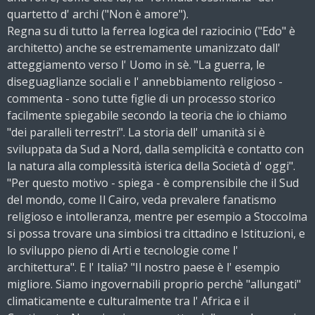
quartetto d' archi ("Non è amore").
Regna su di tutto la ferrea logica del raziocinio ("Edo" è
architetto) anche se estremamente umanizzato dall'
atteggiamento verso l' Uomo in sè. "La guerra, le
diseguaglianze sociali e l' annebbiamento religioso -
commenta - sono tutte figlie di un processo storico
facilmente spiegabile secondo la teoria che io chiamo
"dei paralleli terrestri". La storia dell' umanità si è
sviluppata da Sud a Nord, dalla semplicità e contatto con
la natura alla complessità isterica della Società d' oggi".
"Per questo motivo - spiega - è comprensibile che il Sud
del mondo, come Il Cairo, veda prevalere fanatismo
religioso e intolleranza, mentre per esempio a Stoccolma
si possa trovare una simbiosi tra cittadino e Istituzioni, e
lo sviluppo pieno di Arti e tecnologie come l'
architettura". E l' Italia? "Il nostro paese è l' esempio
migliore. Siamo ingovernabili proprio perchè "allungati"
climaticamente e culturalmente tra l' Africa e il