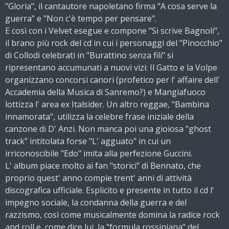
"Gloria", il cantautore napoletano firma "A cosa serve la
guerra" e "Non c'è tempo per pensare".
E così con i Velvet esegue e compone "Si scrive Bagnoli",
il brano più rock del cd in cui i personaggi del "Pinocchio"
di Collodi celebrati in "Burattino senza fili" si
ripresentano accumunati a nuovi vizi: Il Gatto e la Volpe
organizzano concorsi canori (profetico per l' affaire dell'
Accademia della Musica di Sanremo?) e Mangiafuoco
lottizza l' area ex Italsider. Un altro reggae, "Bambina
innamorata", utilizza la celebre frase iniziale della
canzone di D' Anzi. Non manca poi una gioiosa "ghost
track" intitolata forse "L' agguato" in cui un
irriconoscibile "Edo" imita alla perfezione Guccini.
L' album piace molto ai fan "storici" di Bennato, che
proprio quest' anno compie trent' anni di attività
discografica ufficiale. Esplicito e presente in tutto il cd l'
impegno sociale, la condanna della guerra e del
razzismo, così come musicalmente domina la radice rock
and roll e, come dice lui, la "formula rossiniana" del