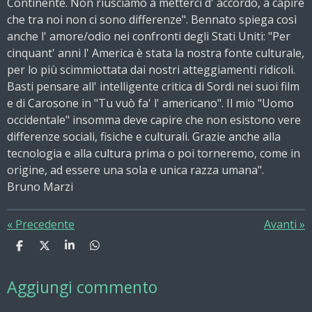
Continente. Non riusciamo a metterci d' accordo, a capire
che tra noi non ci sono differenze". Bennato spiega così
anche l' amore/odio nei confronti degli Stati Uniti: "Per
cinquant' anni l' America è stata la nostra fonte culturale,
per lo più scimmiottata dai nostri atteggiamenti ridicoli.
Basti pensare all' intelligente critica di Sordi nei suoi film
e di Carosone in "Tu vuò fa' l' americano". Il mio "Uomo
occidentale" insomma deve capire che non esistono vere
differenze sociali, fisiche e culturali. Grazie anche alla
tecnologia e alla cultura prima o poi torneremo, come in
origine, ad essere una sola e unica razza umana".
Bruno Marzi
«
Precedente
Avanti
»
C
C
C
C
o
o
o
o
n
n
n
n
Aggiungi commento
d
d
d
d
i
i
i
i
v
v
v
v