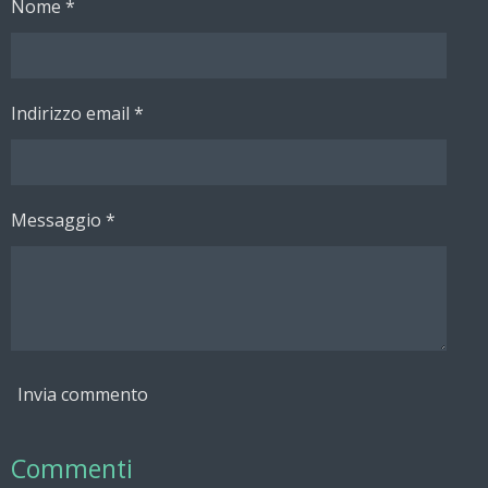
Nome *
i
i
i
i
d
d
d
d
i
i
i
i
Indirizzo email *
Messaggio *
Invia commento
Commenti