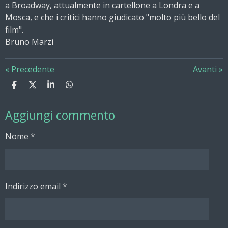
a Broadway, attualmente in cartellone a Londra e a
Mosca, e che i critici hanno giudicato "molto più bello del
film".
Bruno Marzi
«
Precedente
Avanti
»
C
C
C
C
o
o
o
o
n
n
n
n
Aggiungi commento
d
d
d
d
i
i
i
i
v
v
v
v
Nome *
i
i
i
i
d
d
d
d
i
i
i
i
Indirizzo email *