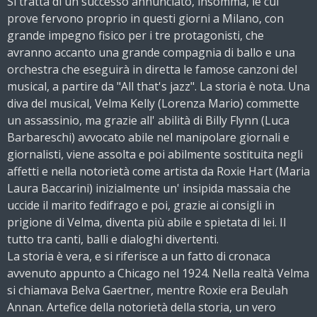
Si tratta di un successo annunciato, insomma, le cui
prove fervono proprio in questi giorni a Milano, con
grande impegno fisico per i tre protagonisti, che
avranno accanto una grande compagnia di ballo e una
orchestra che eseguirà in diretta le famose canzoni del
musical, a partire da "All that's jazz". La storia è nota. Una
diva del musical, Velma Kelly (Lorenza Mario) commette
un assassinio, ma grazie all' abilità di Billy Flynn (Luca
Barbareschi) avvocato abile nel manipolare giornali e
giornalisti, viene assolta e poi abilmente sostituita negli
affetti e nella notorietà come artista da Roxie Hart (Maria
Laura Baccarini) inizialmente un' insipida massaia che
uccide il marito fedifrago e poi, grazie ai consigli in
prigione di Velma, diventa più abile e spietata di lei. Il
tutto tra canti, balli e dialoghi divertenti.
La storia è vera, e si riferisce a un fatto di cronaca
avvenuto appunto a Chicago nel 1924. Nella realtà Velma
si chiamava Belva Gaertner, mentre Roxie era Beulah
Annan. Artefice della notorietà della storia, un vero