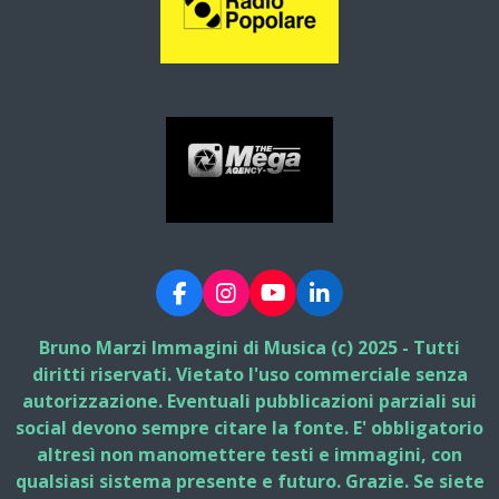
F
I
Y
L
a
n
o
i
c
s
u
n
Bruno Marzi Immagini di Musica (c) 2025 - Tutti
e
t
T
k
diritti riservati. Vietato l'uso commerciale senza
b
a
u
e
autorizzazione. Eventuali pubblicazioni parziali sui
o
g
b
d
social devono sempre citare la fonte. E' obbligatorio
o
r
e
I
k
a
n
altresì non manomettere testi e immagini, con
m
qualsiasi sistema presente e futuro. Grazie. Se siete