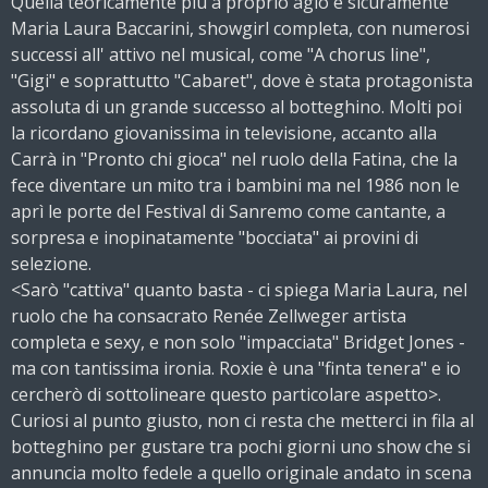
Quella teoricamente più a proprio agio è sicuramente
Maria Laura Baccarini, showgirl completa, con numerosi
successi all' attivo nel musical, come "A chorus line",
"Gigi" e soprattutto "Cabaret", dove è stata protagonista
assoluta di un grande successo al botteghino. Molti poi
la ricordano giovanissima in televisione, accanto alla
Carrà in "Pronto chi gioca" nel ruolo della Fatina, che la
fece diventare un mito tra i bambini ma nel 1986 non le
aprì le porte del Festival di Sanremo come cantante, a
sorpresa e inopinatamente "bocciata" ai provini di
selezione.
<Sarò "cattiva" quanto basta - ci spiega Maria Laura, nel
ruolo che ha consacrato Renée Zellweger artista
completa e sexy, e non solo "impacciata" Bridget Jones -
ma con tantissima ironia. Roxie è una "finta tenera" e io
cercherò di sottolineare questo particolare aspetto>.
Curiosi al punto giusto, non ci resta che metterci in fila al
botteghino per gustare tra pochi giorni uno show che si
annuncia molto fedele a quello originale andato in scena