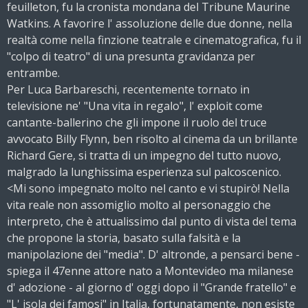
feuilleton, fu la cronista mondana del Tribune Maurine
Watkins. A favorire l' assoluzione delle due donne, nella
realtà come nella finzione teatrale e cinematografica, fu il
"colpo di teatro" di una presunta gravidanza per
entrambe.
Per Luca Barbareschi, recentemente tornato in
televisione ne' "Una vita in regalo", l' exploit come
cantante-ballerino che gli impone il ruolo del truce
avvocato Billy Flynn, ben risolto al cinema da un brillante
Richard Gere, si tratta di un impegno del tutto nuovo,
malgrado la lunghissima esperienza sul palcoscenico.
<Mi sono impegnato molto nel canto e vi stupirò! Nella
vita reale non assomiglio molto al personaggio che
interpreto, che è attualissimo dal punto di vista del tema
che propone la storia, basato sulla falsità e la
manipolazione dei "media". D' altronde, a pensarci bene -
spiega il 47enne attore nato a Montevideo ma milanese
d' adozione - al giorno d' oggi dopo il "Grande fratello" e
"L' isola dei famosi" in Italia, fortunatamente, non esiste