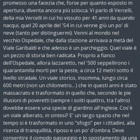
promesso una facezia che, forse per quanto esposto in
apertura, diventa ancora più sciocca. Vi parlo di Vercelli,
della mia Vercelli in cui ho vissuto per 41 anni da quando
nacqui, quel 20 aprile del '54 in cui venne giù un po' di
neve (tanto per distinguermi). Venni al mondo nel
vecchio Ospedale, che dalla stazione arrivava a metà del
Viale Garibaldi e che adesso è un parcheggio. Quel viale è
un pezzo di storia ben radicata. Proprio a fianco
dell'Ospedale, allora lazzaretto, nel '500 seppellirono i
quarantamila morti per la peste, a circa 12 metri sotto il
livello stradale. Un viale storico, insomma, lungo circa
600 metri (non un chilometro... ) che in questi anni è stato
massacrato e trasformato in quello che, secondo le pie
illusioni di poveretti (sempre i soliti quattro, tra l'altro)
dovebbe essere una specie di giardino all'inglese. Cos'è
un viale alberato, in sintesi? E' un largo spazio che nel
tempo si è trasformato in uno "sfogo" per i cittadini, alla
ricerca di tranquillità, riposo e un po' d'ombra. Deve
consentire il comodo passeggio e lo spostamento da una