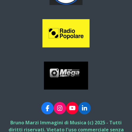
F
I
Y
L
a
n
o
i
c
s
u
n
Bruno Marzi Immagini di Musica (c) 2025 - Tutti
e
t
T
k
diritti riservati. Vietato l'uso commerciale senza