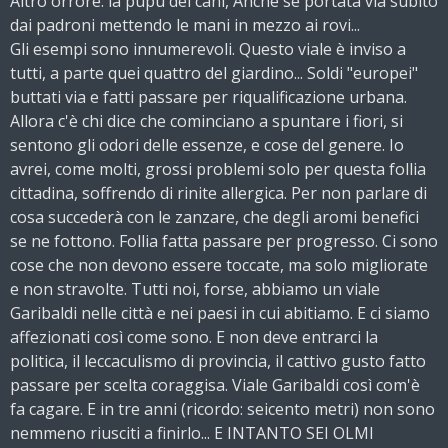
Altro orrore: la pupù dei cani, Anche se portata via subito
dai padroni mettendo le mani in mezzo ai rovi...
Gli esempi sono innumerevoli. Questo viale è inviso a
tutti, a parte quei quattro del giardino... Soldi "europei"
buttati via e fatti passare per riqualificazione urbana.
Allora c'è chi dice che cominciano a spuntare i fiori, si
sentono gli odori delle essenze, e cose del genere. Io
avrei, come molti, grossi problemi solo per questa follia
cittadina, soffrendo di rinite allergica. Per non parlare di
cosa succederà con le zanzare, che degli aromi benefici
se ne fottono. Follia fatta passare per progresso. Ci sono
cose che non devono essere toccate, ma solo migliorate
e non stravolte. Tutti noi, forse, abbiamo un viale
Garibaldi nelle città e nei paesi in cui abitiamo. E ci siamo
affezionati così come sono. E non deve entrarci la
politica, il leccaculismo di provincia, il cattivo gusto fatto
passare per scelta coraggisa. Viale Garibaldi così com'è
fa cagare. E in tre anni (ricordo: seicento metri) non sono
nemmeno riusciti a finirlo... E INTANTO SEI OLMI