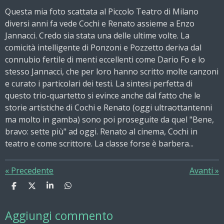
Questa mia foto scattata al Piccolo Teatro di Milano
diversi anni fa vede Cochi e Renato assieme a Enzo
Jannacci. Credo sia stata una delle ultime volte. La
comicità intelligente di Ponzoni e Pozzetto deriva dal
connubio fertile di menti eccellenti come Dario Fo e lo
stesso Jannacci, che per loro hanno scritto molte canzoni
e curato i particolari dei testi.
La sintesi perfetta di
questo trio-quartetto si evince anche dal fatto che le
storie artistiche di Cochi e Renato (oggi ultraottantenni
ma molto in gamba) sono poi proseguite da quel "Bene,
bravo: sette più" ad oggi. Renato al cinema, Cochi in
teatro e come scrittore. La classe forse è barbera...
«
Precedente
Avanti
»
C
C
C
C
o
o
o
o
n
n
n
n
Aggiungi commento
d
d
d
d
i
i
i
i