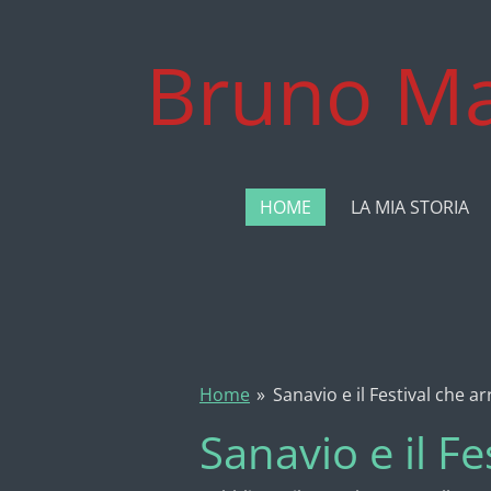
Vai
al
Bruno Ma
contenuto
principale
HOME
LA MIA STORIA
Home
»
Sanavio e il Festival che ar
Sanavio e il Fe