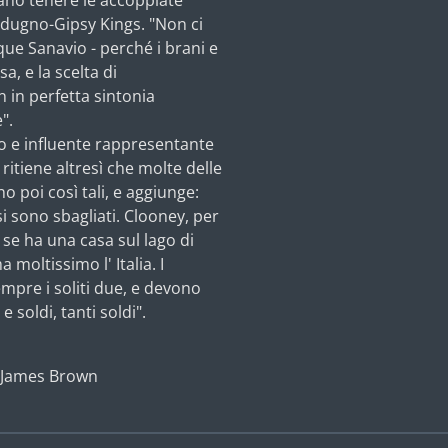
ano tenere le accoppiate
dugno-Gipsy Kings. "Non ci
ue Sanavio - perché i brani e
a, e la scelta di
 in perfetta sintonia
".
o e influente rappresentante
ritiene altresì che molte delle
no poi così tali, e aggiunge:
si sono sbagliati. Clooney, per
 se ha una casa sul lago di
 moltissimo l' Italia. I
mpre i soliti due, e devono
 soldi, tanti soldi".
e James Brown