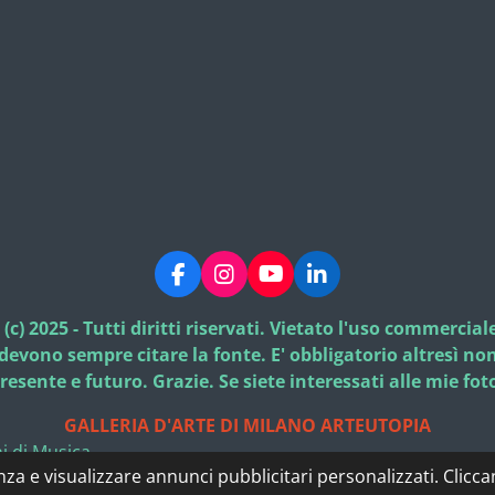
F
I
Y
L
a
n
o
i
c
s
u
n
) 2025 - Tutti diritti riservati. Vietato l'uso commercia
e
t
T
k
l devono sempre citare la fonte. E' obbligatorio altresì 
b
a
u
e
resente e futuro. Grazie. Se siete interessati alle mie 
o
g
b
d
o
r
e
I
GALLERIA D'ARTE DI MILANO ARTEUTOPIA
k
a
n
m
i di Musica
enza e visualizzare annunci pubblicitari personalizzati. Clicc