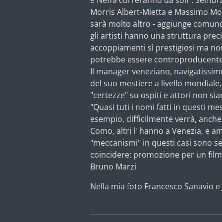
e Neffa correranno da soli". Sembr
Morris Albert-Mietta e Massimo Mo
sarà molto altro - aggiunge comunq
gli artisti hanno una struttura precis
accoppiamenti sì prestigiosi ma non
potrebbe essere controproducente
Il manager veneziano, navigatissim
del suo mestiere a livello mondiale, 
"certezze" su ospiti e attori non sia
"Quasi tuti i nomi fatti in questi me
esempio, difficilmente verrà, anche
Como, altri l' hanno a Venezia, e ama
"meccanismi" in questi casi sono se
coincidere: promozione per un film e
Bruno Marzi
Nella mia foto Francesco Sanavio 