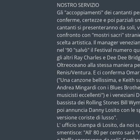
NOSTRO SERVIZIO
Gli "accoppiamenti" dei cantanti p
conferme, certezze e poi parziali sm
cantanti si presenteranno da soli, v
confronto con "mostri sacri" stranier
scelta artistica. Il manager venezi
nel '90 "salvò" il Festival numero 
gli altri Ray Charles e Dee Dee Bri
Oltreoceano alla stessa maniera pe
Renis/Ventura. E ci conferma Omar
("Una canzone bellissima, e Keith s
Andrea Mingardi con i Blues Brothe
musicisti eccellenti") e i veneziani
bassista dei Rolling Stones Bill W
poi annuncia Danny Losito con le s
versione coriste di lusso".
L' ufficio stampa di Losito, da noi s
smentisce: "All' 80 per cento sarà "