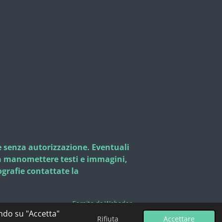
le senza autorizzazione. Eventuali
non manomettere testi e immagini,
fotografie contattate la
Fornito da
Webador
ando su "Accetta"
Rifiuta
Accettare