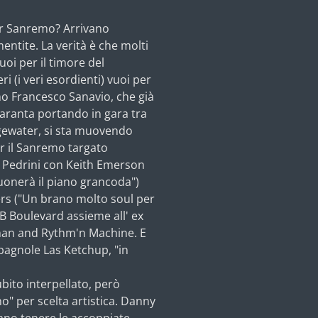
er Sanremo? Arrivano
entite. La verità è che molti
uoi per il timore del
i (i veri esordienti) vuoi per
ano Francesco Sanavio, che già
quaranta portando in gara tra
dgewater, si sta muovendo
r il Sanremo targato
 Pedrini con Keith Emerson
uonerà il piano grancoda")
rs ("Un brano molto soul per
 DB Boulevard assieme all' ex
yman and Rythm'n Machine. E
pagnole Las Ketchup, "in
ubito interpellato, però
no" per scelta artistica. Danny