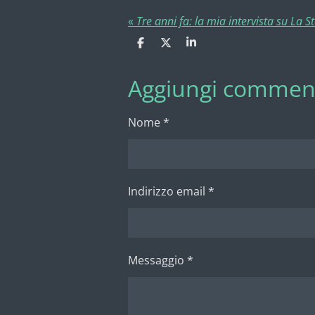
«
Tre anni fa: la mia intervista su La
C
C
C
o
o
o
n
n
n
Aggiungi commen
d
d
d
i
i
i
v
v
v
i
i
i
Nome *
d
d
d
i
i
i
Indirizzo email *
Messaggio *