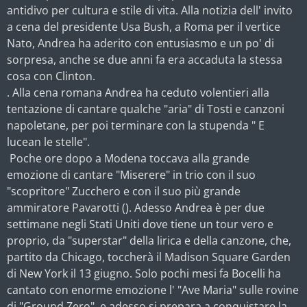
antidivo per cultura e stile di vita. Alla notizia dell' invito
a cena del presidente Usa Bush, a Roma per il vertice
Nato, Andrea ha aderito con entusiasmo e un po' di
sorpresa, anche se due anni fa era accaduta la stessa
cosa con Clinton.
. Alla cena romana Andrea ha ceduto volentieri alla
tentazione di cantare qualche "aria" di Tosti e canzoni
napoletane, per poi terminare con la stupenda " E
lucean le stelle".
Poche ore dopo a Modena toccava alla grande
emozione di cantare "Miserere" in trio con il suo
"scopritore" Zucchero e con il suo più grande
ammiratore Pavarotti (). Adesso Andrea è per due
settimane negli Stati Uniti dove tiene un tour vero e
proprio, da "superstar" della lirica e della canzone, che,
partito da Chicago, toccherà il Madison Square Garden
di New York il 13 giugno. Solo pochi mesi fa Bocelli ha
cantato con enorme emozione l' "Ave Maria" sulle rovine
di "Ground Zero", e adesso si prepara a conquistare la