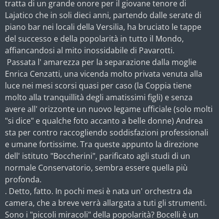
tratta di un grande onore per il giovane tenore di
Lajatico che in soli dieci anni, partendo dalle serate di
piano bar nei locali della Versilia, ha bruciato le tappe
del successo e della popolarità in tutto il Mondo,
affiancandosi al mito inossidabile di Pavarotti.
Passata l' amarezza per la separazione dalla moglie
Enrica Cenzatti, una vicenda molto privata venuta alla
luce nei mesi scorsi quasi per caso (la Coppia tiene
molto alla tranquillità degli amatissimi figli) e senza
avere all' orizzonte un nuovo legame ufficiale (solo molti
"si dice" e qualche foto accanto a belle donne) Andrea
sta per contro raccogliendo soddisfazioni professionali
e umane fortissime. Tra queste appunto la direzione
dell' istituto "Boccherini", parificato agli studi di un
normale Conservatorio, sembra essere quella più
profonda.
. Detto, fatto. In pochi mesi è nata un' orchestra da
camera, che a breve verrà allargata a tuti gli strumenti.
Sono i "piccoli miracoli" della popolarità? Bocelli è un