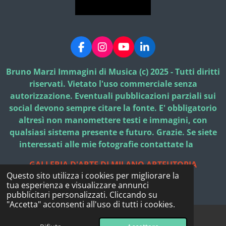
F
I
Y
L
a
n
o
i
c
s
u
n
Bruno Marzi Immagini di Musica (c) 2025 - Tutti diritti
e
t
T
k
riservati. Vietato l'uso commerciale senza
b
a
u
e
autorizzazione. Eventuali pubblicazioni parziali sui
o
g
b
d
social devono sempre citare la fonte. E' obbligatorio
o
r
e
I
k
a
n
altresì non manomettere testi e immagini, con
m
qualsiasi sistema presente e futuro. Grazie. Se siete
interessati alle mie fotografie contattate la
GALLERIA D'ARTE DI MILANO ARTEUTOPIA
Questo sito utilizza i cookies per migliorare la
© 2025 - 2026 Bruno Marzi Immagini di Musica
tua esperienza e visualizzare annunci
Fornito da
Webador
pubblicitari personalizzati. Cliccando su
"Accetta" acconsenti all'uso di tutti i cookies.