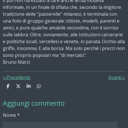
E poi non ha esitato a fare anche lei da modella
informale, in un finale di sfilata che, secondo la migliore
tradizione delle "passerelle" milanesi, è terminata con
una foto di gruppo generale: stiliste, modelli, parenti e
amici, e pure qualche amabile secondina, con il sorriso
sulle labbra. Oltre, ovviamente, alle Istituzioni carcerarie
e politiche locali, vercellesi e venete, in parata. Occhio alla
griffe, insomma. E alla borsa. Ma solo perché i prezzi non
sono proprio popolari ma "di mercato".
Bruno Marzi
«
Precedente
Avanti
»
C
C
C
C
o
o
o
o
n
n
n
n
Aggiungi commento
d
d
d
d
i
i
i
i
v
v
v
v
Nome *
i
i
i
i
d
d
d
d
i
i
i
i