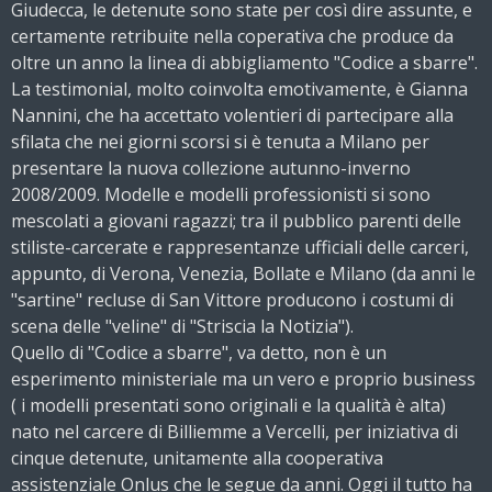
Giudecca, le detenute sono state per così dire assunte, e
certamente retribuite nella coperativa che produce da
oltre un anno la linea di abbigliamento "Codice a sbarre".
La testimonial, molto coinvolta emotivamente, è Gianna
Nannini, che ha accettato volentieri di partecipare alla
sfilata che nei giorni scorsi si è tenuta a Milano per
presentare la nuova collezione autunno-inverno
2008/2009. Modelle e modelli professionisti si sono
mescolati a giovani ragazzi; tra il pubblico parenti delle
stiliste-carcerate e rappresentanze ufficiali delle carceri,
appunto, di Verona, Venezia, Bollate e Milano (da anni le
"sartine" recluse di San Vittore producono i costumi di
scena delle "veline" di "Striscia la Notizia").
Quello di "Codice a sbarre", va detto, non è un
esperimento ministeriale ma un vero e proprio business
( i modelli presentati sono originali e la qualità è alta)
nato nel carcere di Billiemme a Vercelli, per iniziativa di
cinque detenute, unitamente alla cooperativa
assistenziale Onlus che le segue da anni. Oggi il tutto ha