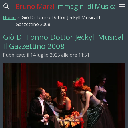
Bruno Marzi
Immagini di Musica
Vai
al
Home
»
Giò Di Tonno Dottor Jeckyll Musical Il
contenuto
Gazzettino 2008
principale
Giò Di Tonno Dottor Jeckyll Musical
Il Gazzettino 2008
Pubblicato il 14 luglio 2025 alle ore 11:51