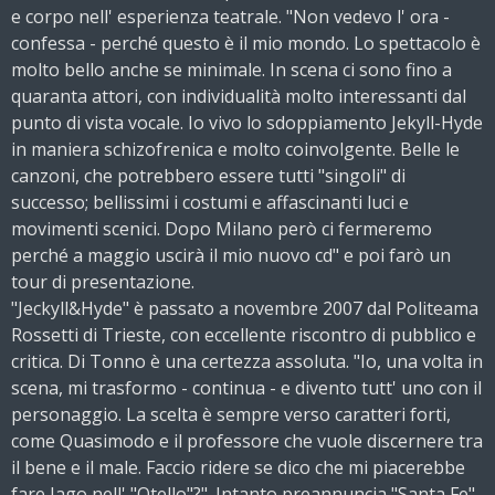
e corpo nell' esperienza teatrale. "Non vedevo l' ora -
confessa - perché questo è il mio mondo. Lo spettacolo è
molto bello anche se minimale. In scena ci sono fino a
quaranta attori, con individualità molto interessanti dal
punto di vista vocale. Io vivo lo sdoppiamento Jekyll-Hyde
in maniera schizofrenica e molto coinvolgente. Belle le
canzoni, che potrebbero essere tutti "singoli" di
successo; bellissimi i costumi e affascinanti luci e
movimenti scenici. Dopo Milano però ci fermeremo
perché a maggio uscirà il mio nuovo cd" e poi farò un
tour di presentazione.
"Jeckyll&Hyde" è passato a novembre 2007 dal Politeama
Rossetti di Trieste, con eccellente riscontro di pubblico e
critica. Di Tonno è una certezza assoluta. "Io, una volta in
scena, mi trasformo - continua - e divento tutt' uno con il
personaggio. La scelta è sempre verso caratteri forti,
come Quasimodo e il professore che vuole discernere tra
il bene e il male. Faccio ridere se dico che mi piacerebbe
fare Jago nell' "Otello"?". Intanto preannuncia "Santa Fe",