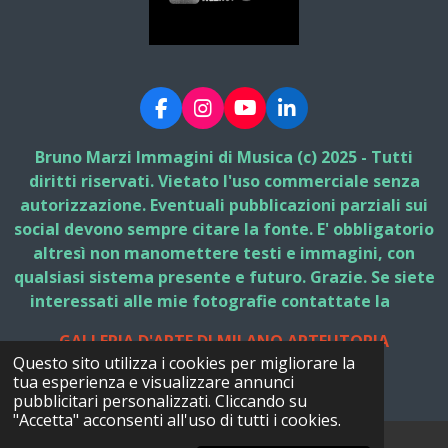
F
I
Y
L
a
n
o
i
c
s
u
n
Bruno Marzi Immagini di Musica (c) 2025 - Tutti
e
t
T
k
diritti riservati. Vietato l'uso commerciale senza
b
a
u
e
autorizzazione. Eventuali pubblicazioni parziali sui
o
g
b
d
social devono sempre citare la fonte. E' obbligatorio
o
r
e
I
k
a
n
altresì non manomettere testi e immagini, con
m
qualsiasi sistema presente e futuro. Grazie. Se siete
interessati alle mie fotografie contattate la
GALLERIA D'ARTE DI MILANO ARTEUTOPIA
Questo sito utilizza i cookies per migliorare la
© 2025 - 2026 Bruno Marzi Immagini di Musica
tua esperienza e visualizzare annunci
Fornito da
Webador
pubblicitari personalizzati. Cliccando su
"Accetta" acconsenti all'uso di tutti i cookies.