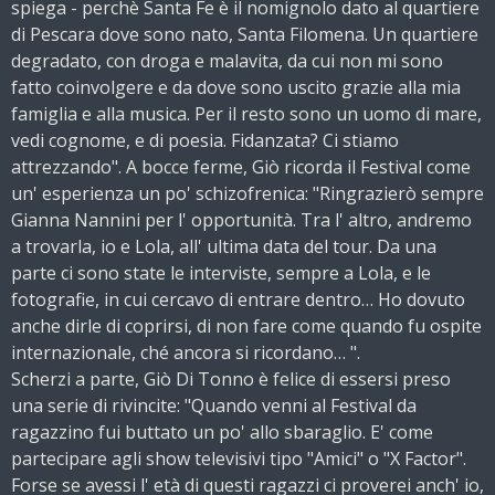
spiega - perchè Santa Fe è il nomignolo dato al quartiere
di Pescara dove sono nato, Santa Filomena. Un quartiere
degradato, con droga e malavita, da cui non mi sono
fatto coinvolgere e da dove sono uscito grazie alla mia
famiglia e alla musica. Per il resto sono un uomo di mare,
vedi cognome, e di poesia. Fidanzata? Ci stiamo
attrezzando". A bocce ferme, Giò ricorda il Festival come
un' esperienza un po' schizofrenica: "Ringrazierò sempre
Gianna Nannini per l' opportunità. Tra l' altro, andremo
a trovarla, io e Lola, all' ultima data del tour. Da una
parte ci sono state le interviste, sempre a Lola, e le
fotografie, in cui cercavo di entrare dentro… Ho dovuto
anche dirle di coprirsi, di non fare come quando fu ospite
internazionale, ché ancora si ricordano… ".
Scherzi a parte, Giò Di Tonno è felice di essersi preso
una serie di rivincite: "Quando venni al Festival da
ragazzino fui buttato un po' allo sbaraglio. E' come
partecipare agli show televisivi tipo "Amici" o "X Factor".
Forse se avessi l' età di questi ragazzi ci proverei anch' io,