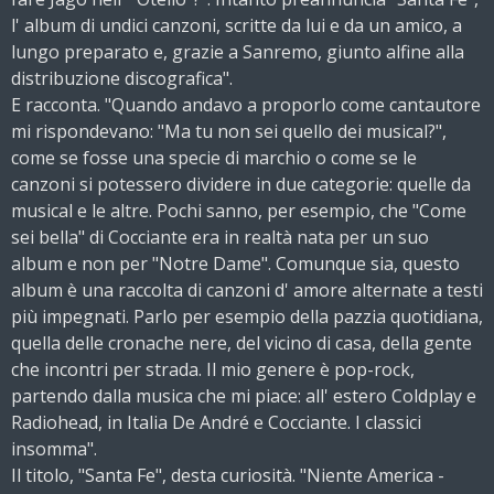
l' album di undici canzoni, scritte da lui e da un amico, a
lungo preparato e, grazie a Sanremo, giunto alfine alla
distribuzione discografica".
E racconta. "Quando andavo a proporlo come cantautore
mi rispondevano: "Ma tu non sei quello dei musical?",
come se fosse una specie di marchio o come se le
canzoni si potessero dividere in due categorie: quelle da
musical e le altre. Pochi sanno, per esempio, che "Come
sei bella" di Cocciante era in realtà nata per un suo
album e non per "Notre Dame". Comunque sia, questo
album è una raccolta di canzoni d' amore alternate a testi
più impegnati. Parlo per esempio della pazzia quotidiana,
quella delle cronache nere, del vicino di casa, della gente
che incontri per strada. Il mio genere è pop-rock,
partendo dalla musica che mi piace: all' estero Coldplay e
Radiohead, in Italia De André e Cocciante. I classici
insomma".
Il titolo, "Santa Fe", desta curiosità. "Niente America -