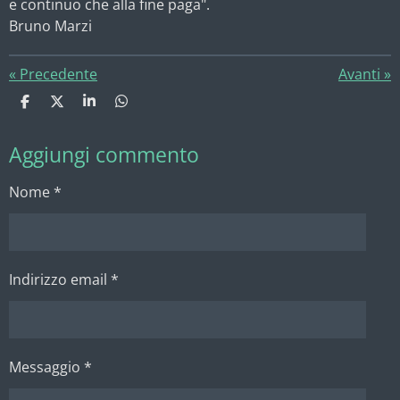
e continuo che alla fine paga".
Bruno Marzi
«
Precedente
Avanti
»
C
C
C
C
o
o
o
o
n
n
n
n
Aggiungi commento
d
d
d
d
i
i
i
i
v
v
v
v
Nome *
i
i
i
i
d
d
d
d
i
i
i
i
Indirizzo email *
Messaggio *