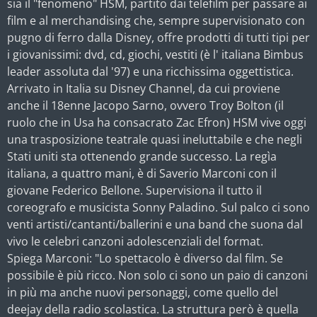
sia il "fenomeno" HSM, partito dai telefilm per passare ai
film e al merchandising che, sempre supervisionato con
pugno di ferro dalla Disney, offre prodotti di tutti tipi per
i giovanissimi: dvd, cd, giochi, vestiti (è l' italiana Bimbus
leader assoluta dal '97) e una ricchissima oggettistica.
Arrivato in Italia su Disney Channel, da cui proviene
anche il 18enne Jacopo Sarno, ovvero Troy Bolton (il
ruolo che in Usa ha consacrato Zac Efron) HSM vive oggi
una trasposizione teatrale quasi ineluttabile e che negli
Stati uniti sta ottenendo grande successo. La regìa
italiana, a quattro mani, è di Saverio Marconi con il
giovane Federico Bellone. Supervisiona il tutto il
coreografo e musicista Sonny Paladino. Sul palco ci sono
venti artisti/cantanti/ballerini e una band che suona dal
vivo le celebri canzoni adolescenziali del format.
Spiega Marconi: "Lo spettacolo è diverso dal film. Se
possibile è più ricco. Non solo ci sono un paio di canzoni
in più ma anche nuovi personaggi, come quello del
deejay della radio scolastica. La struttura però è quella