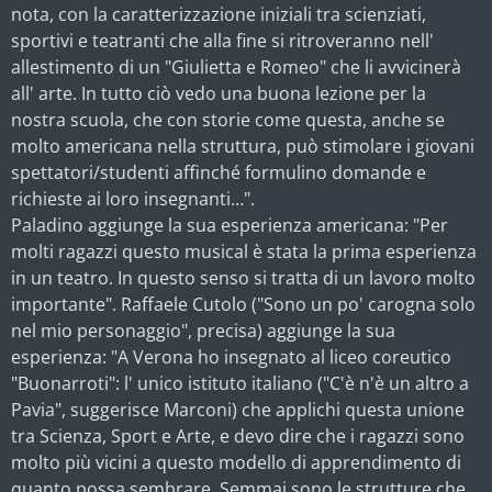
nota, con la caratterizzazione iniziali tra scienziati,
sportivi e teatranti che alla fine si ritroveranno nell'
allestimento di un "Giulietta e Romeo" che li avvicinerà
all' arte. In tutto ciò vedo una buona lezione per la
nostra scuola, che con storie come questa, anche se
molto americana nella struttura, può stimolare i giovani
spettatori/studenti affinché formulino domande e
richieste ai loro insegnanti…".
Paladino aggiunge la sua esperienza americana: "Per
molti ragazzi questo musical è stata la prima esperienza
in un teatro. In questo senso si tratta di un lavoro molto
importante". Raffaele Cutolo ("Sono un po' carogna solo
nel mio personaggio", precisa) aggiunge la sua
esperienza: "A Verona ho insegnato al liceo coreutico
"Buonarroti": l' unico istituto italiano ("C'è n'è un altro a
Pavia", suggerisce Marconi) che applichi questa unione
tra Scienza, Sport e Arte, e devo dire che i ragazzi sono
molto più vicini a questo modello di apprendimento di
quanto possa sembrare. Semmai sono le strutture che