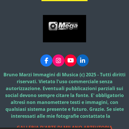
F
I
Y
L
a
n
o
i
c
s
u
n
Bruno Marzi Immagini di Musica (c) 2025 - Tutti diritti
e
t
T
k
riservati. Vietato l'uso commerciale senza
b
a
u
e
autorizzazione. Eventuali pubblicazioni parziali sui
o
g
b
d
social devono sempre citare la fonte. E' obbligatorio
o
r
e
I
k
a
n
altresì non manomettere testi e immagini, con
m
qualsiasi sistema presente e futuro. Grazie. Se siete
interessati alle mie fotografie contattate la
GALLERIA D'ARTE DI MILANO ARTEUTOPIA