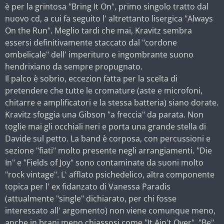
è per la grintosa "Bring It On", primo singolo tratto dal
nuovo cd, a cui fa seguito l' altrettanto lisergica "Always
On the Run". Meglio tardi che mai, Kravitz sembra
essersi definitivamente staccato dal "cordone
ombelicale" dell' imperituro e ingombrante suono
hendrixiano da sempre propugnato.
Il palco è sobrio, eccezion fatta per la scelta di
pretendere che tutte le cromature (aste e microfoni,
chitarre e amplificatori e la stessa batteria) siano dorate.
Kravitz sfoggia una Gibson "a freccia" da parata. Non
toglie mai gli occhiali neri e porta una grande stella di
Davide sul petto. La band è corposa, con percussioni e
sezione "fiati" molto presente negli arrangiamenti. "Die
In" e "Fields of Joy" sono contaminate da suoni molto
"rock vintage". L' afflato psichedelico, altra componente
topica per l' ex fidanzato di Vanessa Paradis
(attualmente "single" dichiarato, per chi fosse
interessato all' argomento) non viene comunque meno,
anche in brani meno chiassosi come "It Ain't Over", "Be"