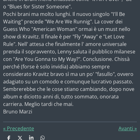
o "Blues for Sister Someone".
Pochi brani ma molto lunghi. Il nuovo singolo "I'll Be
Waiting" precede "We Are We Runnig". La cover dei
Guess Who "American Woman" ormai è un must nello
show di Kravitz. Il finale è per "Fly "Away" e "Let Love
Rule". Nell' attesa che finalmente l' amore universale
prenda il sopravvento, Lenny saluta il pubblico milanese
con "Are You Gonna to My Way?". Conclusione. Chissà
perché (forse è solo invidia) abbiamo sempre
considerato Kravitz bravo sì ma un po' "fasullo", ovvero
adagiato su un comodo e comunque lucrativo passato.
Sembrerebbe che le cose stiano cambiando, dopo nove
album e diciotto anni di, tutto sommato, onorata
carriera. Meglio tardi che mai.
Bruno Marzi
«
Precedente
Avanti
»
C
C
C
C