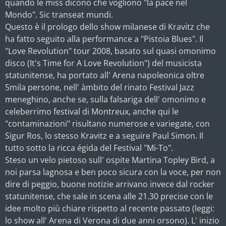
quando le miss dicono che vogliono "la pace nel
Mondo". Sic transeat mundi.
Questo è il prologo dello show milanese di Kravitz che
ha fatto seguito alla performance a "Pistoia Blues". Il
"Love Revolution" tour 2008, basato sul quasi omonimo
disco (It's Time for A Love Revolution") del musicista
statunitense, ha portato all' Arena napoleonica oltre
5mila persone, nell' àmbito del rinato Festival Jazz
meneghino, anche se, sulla falsariga dell' omonimo e
celeberrimo festival di Montreux, anche qui le
"contaminazioni" risultano numerose e variegate, con
Sigur Ros, lo stesso Kravitz e a seguire Paul Simon. Il
tutto sotto la ricca égida del Festival "Mi-To".
Steso un velo pietoso sull' ospite Martina Topley Bird, a
noi parsa lagnosa e ben poco sicura con la voce, per non
dire di peggio, buone notizie arrivano invece dal rocker
statunitense, che sale in scena alle 21.30 precise con le
idee molto più chiare rispetto al recente passato (leggi:
lo show all' Arena di Verona di due anni orsono). L' inizio