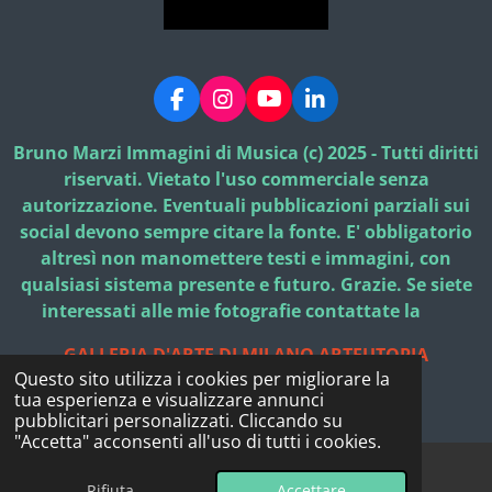
F
I
Y
L
a
n
o
i
c
s
u
n
Bruno Marzi Immagini di Musica (c) 2025 - Tutti diritti
e
t
T
k
riservati. Vietato l'uso commerciale senza
b
a
u
e
autorizzazione. Eventuali pubblicazioni parziali sui
o
g
b
d
social devono sempre citare la fonte. E' obbligatorio
o
r
e
I
k
a
n
altresì non manomettere testi e immagini, con
m
qualsiasi sistema presente e futuro. Grazie. Se siete
interessati alle mie fotografie contattate la
GALLERIA D'ARTE DI MILANO ARTEUTOPIA
Questo sito utilizza i cookies per migliorare la
© 2025 - 2026 Bruno Marzi Immagini di Musica
tua esperienza e visualizzare annunci
Fornito da
Webador
pubblicitari personalizzati. Cliccando su
"Accetta" acconsenti all'uso di tutti i cookies.
Rifiuta
Accettare