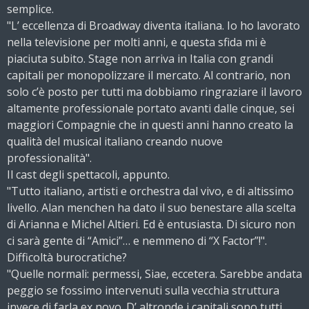
semplice.
"L’ eccellenza di Broadway diventa italiana. Io ho lavorato
nella televisione per molti anni, e questa sfida mi è
piaciuta subito. Stage non arriva in Italia con grandi
capitali per monopolizzare il mercato. Al contrario, non
solo c’è posto per tutti ma dobbiamo ringraziare il lavoro
altamente professionale portato avanti dalle cinque, sei
maggiori Compagnie che in questi anni hanno creato la
qualità del musical italiano creando nuove
professionalità".
Il cast degli spettacoli, appunto.
"Tutto italiano, artisti e orchestra dal vivo, e di altissimo
livello. Alan menchen ha dato il suo benestare alla scelta
di Arianna e Michel Altieri. Ed è entusiasta. Di sicuro non
ci sarà gente di “Amici”… e nemmeno di “X Factor”!".
Difficoltà burocratiche?
"Quelle normali: permessi, Siae, eccetera. Sarebbe andata
peggio se fossimo intervenuti sulla vecchia struttura
invece di farla ex novo. D’ altronde i capitali sono tutti