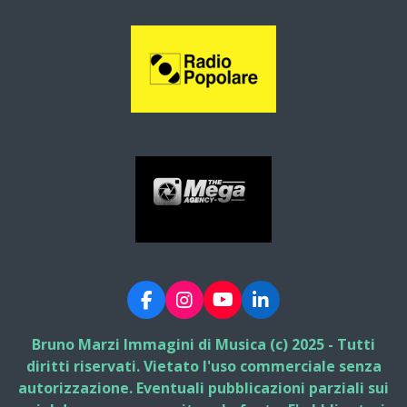
F
I
Y
L
a
n
o
i
c
s
u
n
Bruno Marzi Immagini di Musica (c) 2025 - Tutti
e
t
T
k
diritti riservati. Vietato l'uso commerciale senza
b
a
u
e
autorizzazione. Eventuali pubblicazioni parziali sui
o
g
b
d