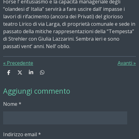
Forse l’ entusiasmo e la capacità manageriale degli
“olandesi d’ Italia” servirà a fare uscire dall’ impasse i
lavori di rifacimento (ancora dei Privati) del glorioso
teatro Lirico di via Larga, di proprietà comunale e sede in
passato della mitiche rappresentazioni della “Tempesta”
di Strehler con Giulia Lazzarini. Sembra ieri e sono
passati vent’ anni. Nell’ oblio.
«
Precedente
Avanti
»
C
C
C
C
o
o
o
o
n
n
n
n
Aggiungi commento
d
d
d
d
i
i
i
i
v
v
v
v
Nome *
i
i
i
i
d
d
d
d
i
i
i
i
Indirizzo email *