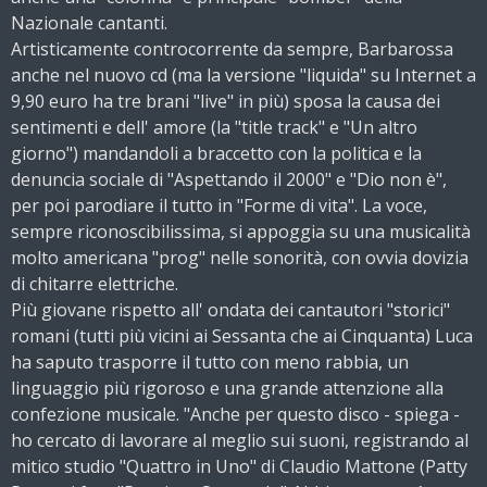
Nazionale cantanti.
Artisticamente controcorrente da sempre, Barbarossa
anche nel nuovo cd (ma la versione "liquida" su Internet a
9,90 euro ha tre brani "live" in più) sposa la causa dei
sentimenti e dell' amore (la "title track" e "Un altro
giorno") mandandoli a braccetto con la politica e la
denuncia sociale di "Aspettando il 2000" e "Dio non è",
per poi parodiare il tutto in "Forme di vita". La voce,
sempre riconoscibilissima, si appoggia su una musicalità
molto americana "prog" nelle sonorità, con ovvia dovizia
di chitarre elettriche.
Più giovane rispetto all' ondata dei cantautori "storici"
romani (tutti più vicini ai Sessanta che ai Cinquanta) Luca
ha saputo trasporre il tutto con meno rabbia, un
linguaggio più rigoroso e una grande attenzione alla
confezione musicale. "Anche per questo disco - spiega -
ho cercato di lavorare al meglio sui suoni, registrando al
mitico studio "Quattro in Uno" di Claudio Mattone (Patty