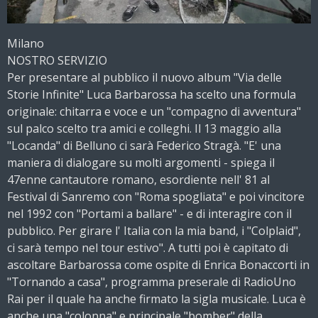
Milano
NOSTRO SERVIZIO
Per presentare al pubblico il nuovo album "Via delle
Storie Infinite" Luca Barbarossa ha scelto una formula
originale: chitarra e voce e un "compagno di avventura"
sul palco scelto tra amici e colleghi. Il 13 maggio alla
"Locanda" di Belluno ci sarà Federico Stragà. "E' una
maniera di dialogare su molti argomenti - spiega il
47enne cantautore romano, esordiente nell' 81 al
Festival di Sanremo con "Roma spogliata" e poi vincitore
nel 1992 con "Portami a ballare" - e di interagire con il
pubblico. Per girare l' Italia con la mia band, i "Colplaid",
ci sarà tempo nel tour estivo". A tutti poi è capitato di
ascoltare Barbarossa come ospite di Enrica Bonaccorti in
"Tornando a casa", programma preserale di RadioUno
Rai per il quale ha anche firmato la sigla musicale. Luca è
anche una "colonna" e principale "bomber" della