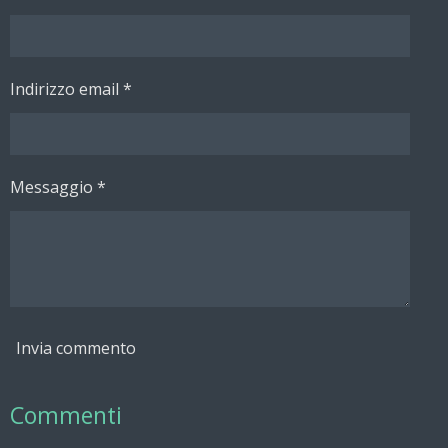
d
d
d
d
i
i
i
i
Indirizzo email *
Messaggio *
Invia commento
Commenti