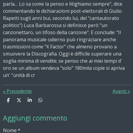
parla… Lo sa come la penso e litighiamo sempre", dice
commentando le dichiarazioni post-elettorali di Giulio
Rapetti sugli anni bui, secondo lui, del "cantautorato
politico") Luca Barbarossa si definisce però "un
canzonettaro, un tifoso della canzone". E conclude: "Il
panorama musicale odierno può ringraziare anche
trasmissioni come "X Factor" che almeno provano a
smuovere la Discografia. Oggi è difficile superare una
soglia minima di vendite; se penso che ai miei tempi d'
oro se un album vendeva "solo" 180mila copie si apriva
un' "unità di cr
«
Precedente
Avanti
»
C
C
C
C
o
o
o
o
n
n
n
n
Aggiungi commento
d
d
d
d
i
i
i
i
v
v
v
v
Nome *
i
i
i
i