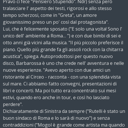
Pravo ci fece "Pensiero Stupendo". Ndr) senza però
tralasciare l' aspetto dei testi, rigorosi e allo stesso
tempo scherzosi, come in "Greta", un amore
giovanissimo preso un po' così dal protagonista".
Lui, che è felicemente sposato ("E solo una volta! Sono l'
unico dell' ambiente a Roma… ") e con due bimbi di sei e
otto anni già vicini alla musica. "Il più piccolo preferisce il
piano. Quello più grande fa gli assoli rock con la chitarra
acustica", spiega. Autoprodottosi per questo nuovo
disco, Barbarossa è uno che crede nell' avventura e nelle
nuove esperienze. "Avevo aperto con due amici un
ristorante al Circeo - racconta - con una splendida vista
sul mare. Ci abbiamo fatto convegni, presentazioni di
libri e concerti. Ma poi tutto era concentrato sui mesi
estivi, quando ero anche in tour, e così ho lasciato
perdere".
Dichiaratamente di Sinistra da sempre ("Rutelli è stato un
buon sindaco di Roma e lo sarà di nuovo") e senza
contraddizioni ("Mogol è grande come artista ma quando