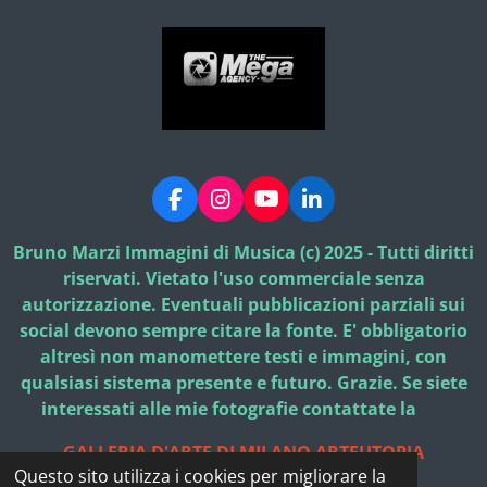
F
I
Y
L
a
n
o
i
c
s
u
n
Bruno Marzi Immagini di Musica (c) 2025 - Tutti diritti
e
t
T
k
riservati. Vietato l'uso commerciale senza
b
a
u
e
autorizzazione. Eventuali pubblicazioni parziali sui
o
g
b
d
social devono sempre citare la fonte. E' obbligatorio
o
r
e
I
k
a
n
altresì non manomettere testi e immagini, con
m
qualsiasi sistema presente e futuro. Grazie. Se siete
interessati alle mie fotografie contattate la
GALLERIA D'ARTE DI MILANO ARTEUTOPIA
Questo sito utilizza i cookies per migliorare la
© 2025 - 2026 Bruno Marzi Immagini di Musica