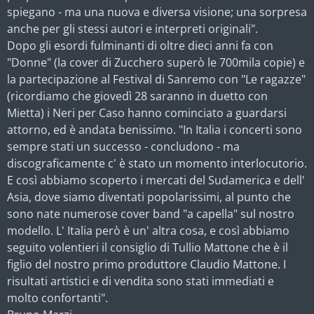
spiegano - ma una nuova e diversa visione; una sorpresa
anche per gli stessi autori e interpreti originali".
Dopo gli esordi fulminanti di oltre dieci anni fa con
"Donne" (la cover di Zucchero superò le 700mila copie) e
la partecipazione al Festival di Sanremo con "Le ragazze"
(ricordiamo che giovedì 28 saranno in duetto con
Mietta) i Neri per Caso hanno cominciato a guardarsi
attorno, ed è andata benissimo. "In Italia i concerti sono
sempre stati un successo - concludono - ma
discograficamente c' è stato un momento interlocutorio.
E così abbiamo scoperto i mercati del Sudamerica e dell'
Asia, dove siamo diventati popolarissimi, al punto che
sono nate numerose cover band "a capella" sul nostro
modello. L' Italia però è un' altra cosa, e così abbiamo
seguito volentieri il consiglio di Tullio Mattone che è il
figlio del nostro primo produttore Claudio Mattone. I
risultati artistici e di vendita sono stati immediati e
molto confortanti".