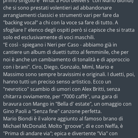
primo singolo è "What a Fool belivers" con Mario Biondi)
che si sono prestati volentieri ad abbandonare
arrangiamenti classici e strumenti vari per fare da
"backing vocal" a chi con la voce sa fare di tutto. A
sfogliare l' elenco degli ospiti però si capisce che si tratta
solo ed esclusivamente di voci maschili.
"E così - spiegano i Neri per Caso - abbiamo già in
cantiere un album di duetti tutto al femminile, che per
noi è anche un cambiamento di tonalità e di approccio
con i brani". Ciro, Diego, Gonzalo, Mimì, Mario e
Massimo sono sempre bravissimi e originali. I duetti, poi,
hanno tutti un preciso senso artistico. Ecco un
"nevrotico" scambio di umori con Alex Britti, senza
chitarra ovviamente, per "7000 caffè", una gara di
bravura con Mango in "Bella d' estate", un omaggio con
Gino Paoli a "Senza fine" canzone perfetta.
Mario Biondi è il valore aggiunto al famoso brano di
Michael McDonald. Molto "groove", di e con Neffa, è
"Prima di andare via"; epica e divertente "Via" con