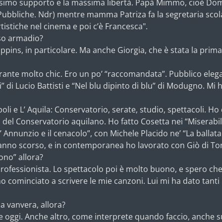
ssimo supporto e la massima libertà. Papà Mimmo, cioè Dom
bbliche. Ndr) mentre mamma Patriza fa la segretaria scolast
rtistiche nel cinema e poi c’è Francesca".
oso armadio?
ppins, in particolare. Ma anche Giorgia, che è stata la prima
torante molto chic. Ero un po’ “raccomandata”. Pubblico eleg
” di Lucio Battisti e “Nel blu dipinto di blu” di Modugno. Mi
i e L’ Aquila: Conservatorio, serate, studio, spettacoli. Ho d
a del Conservatorio aquilano. Ho fatto Cosetta nei “Miserabi
 Annunzio e il cenacolo”, con Michele Placido ne’ “La ballata 
’ anno scorso, e in contemporanea ho lavorato con Giò di Ton
ono” allora?
rofessionista. Lo spettacolo poi è molto buono, e spero che
 cominciato a scrivere le mie canzoni. Lui mi ha dato tanti b
a vanvera, allora?
e oggi. Anche altro, come interprete quando faccio, anche sul 