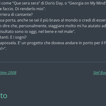
i come “Que sera sera” di Doris Day, o “Georgia on My Min
 faccio. Di renderlo mio".
arriera di cantante?
a porta, anche se sei il più bravo al mondo o credi di esser
o dire che, personalmente, viaggiare molto mi ha aiutato ad 
 risultato sono io oggi, nel bene e nel male".
anti. E i sogni?
apossela. E’ un progetto che doveva andare in porto per il F
!>".
ttino 2008
Stef Bur
to