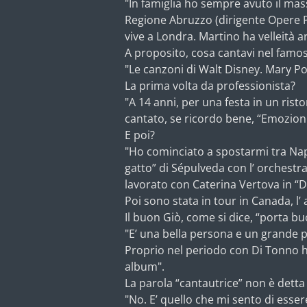
"In famiglia ho sempre avuto il ma
Regione Abruzzo (dirigente Opere Pu
vive a Londra. Martino ha velleità a
A proposito, cosa cantavi nel fam
"Le canzoni di Walt Disney. Mary Po
La prima volta da professionista?
"A 14 anni, per una festa in un ris
cantato, se ricordo bene, “Emozioni
E poi?
"Ho cominciato a spostarmi tra Napol
gatto” di Sépulveda con l’ orchestr
lavorato con Caterina Vertova in “D’
Poi sono stata in tour in Canada, l
Il buon Giò, come si dice, “porta bu
"E’ una bella persona e un grande p
Proprio nel periodo con Di Tonno ho
album".
La parola “cantautrice” non è detta 
"No. E’ quello che mi sento di esser