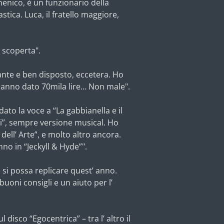
enico, è un funzionario della
ica. Luca, il fratello maggiore,
 scoperta".
ante e ben disposto, eccetera. Ho
 hanno dato 70mila lire… Non male".
ato la voce a “La gabbianella e il
li”, sempre versione musical. Ho
dell’ Arte”, e molto altro ancora.
no in “Jeckyll & Hyde”".
 si possa replicare quest’ anno.
uoni consigli e un aiuto per l’
disco “Egocentrica” – tra l’ altro il