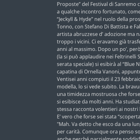
Proposte” del Festival di Sanremo co
a qualche incontro fortunato, come 
“Jeckyll & Hyde” nel ruolo della pros
Tonno, con Stefano Di Battista e Fa
artista abruzzese d’ adozione ma n
troppo i vicini. Ci eravamo già tras
anni al massimo. Dopo un po’, però
(la si può applaudire nei Feltrinelli
serata speciale) si esibirà al “Blue
capatina di Ornella Vanoni, appunto 
Ventisei anni compiuti il 23 febbrai
modella, lo si vede subito. La bravu
una timidezza mostruosa che forse 
si esibisce da molti anni. Ha studia
stessa racconta volentieri ai nostri l
E’ vero che forse sei stata “scoperta
"Mah. Va detto che esco da una lung
per carità. Comunque ora penso solo
anche perché parzialmente soddisfatt