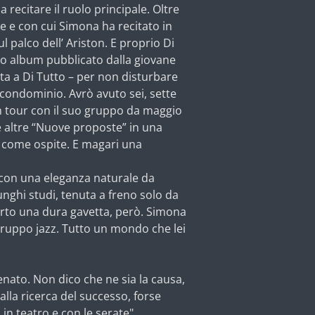
recitare il ruolo principale. Oltre
e e con cui Simona ha recitato in
l palco dell’ Ariston. E proprio Di
imo album pubblicato dalla giovane
ta a Di Tutto – per non disturbare
n condominio. Avrò avuto sei, sette
in tour con il suo gruppo da maggio
lle altre “Nuove proposte” in una
sso come ospite. E magari una
 e con una eleganza naturale da
unghi studi, tenuta a freno solo da
erto una dura gavetta, però. Simona
 gruppo jazz. Tutto un mondo che lei
nato. Non dico che ne sia la causa,
lla ricerca del successo, forse
in teatro e con le serate".