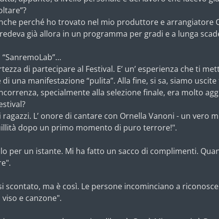
oltare”?
nche perché ho trovato nel mio produttore e arrangiatore Ca
redeva già allora in un programma per gradi e a lunga scad
on “SanremoLab”…
ertezza di partecipare al Festival. E’ un’ esperienza che ti me
di una manifestazione “pulita”. Alla fine, si sa, siamo uscite
orrenza, specialmente alla selezione finale, era molto agg
estival?
tri ragazzi. L’ onore di cantare con Ornella Vanoni - un vero m
uillità dopo un primo momento di puro terrore!".
o per un istante. Mi ha fatto un sacco di complimenti. Quand
re".
asi scontato, ma è così. Le persone incominciano a riconosc
viso e canzone".