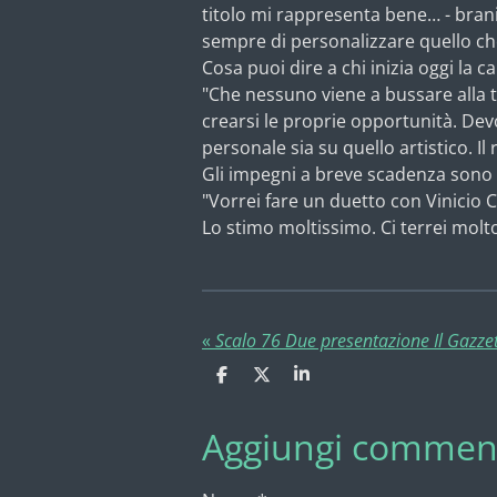
titolo mi rappresenta bene… - bran
sempre di personalizzare quello che
Cosa puoi dire a chi inizia oggi la c
"Che nessuno viene a bussare alla tu
crearsi le proprie opportunità. Dev
personale sia su quello artistico. Il
Gli impegni a breve scadenza sono t
"Vorrei fare un duetto con Vinicio C
Lo stimo moltissimo. Ci terrei molto
«
Scalo 76 Due presentazione Il Gazze
C
C
C
o
o
o
n
n
n
Aggiungi commen
d
d
d
i
i
i
v
v
v
i
i
i