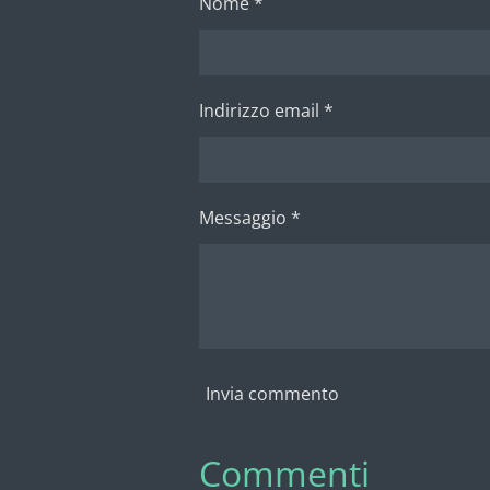
Nome *
d
d
d
i
i
i
Indirizzo email *
Messaggio *
Invia commento
Commenti