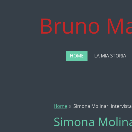
Vai
al
Bruno Ma
contenuto
principale
HOME
LA MIA STORIA
Home
»
Simona Molinari intervista
Simona Molinar