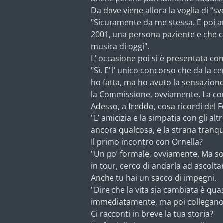
Da dove viene allora la voglia di “sv
"Sicuramente da me stessa. E poi a
2001, una persona paziente e che c
musica di oggi".
L’ occasione poi si è presentata c
"Sì. E’ l’ unico concorso che da la c
ho fatta, ma ho avuto la sensazione 
la Commissione, ovviamente. La conc
Adesso, a freddo, cosa ricordi del F
"L’ amicizia e la simpatia con gli al
ancora qualcosa, e la strana tranq
Il primo incontro con Ornella?
"Un po’ formale, ovviamente. Ma sol
in tour, cerco di andarla ad ascolta
Anche tu hai un sacco di impegni.
"Dire che la vita sia cambiata è qu
immediatamente, ma poi collegano 
Ci racconti in breve la tua storia?