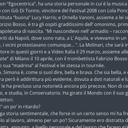
n “Egocentrica”, ha una storia personale in cui è la musica a 
con Giò Di Tonno, vincitore del Festival 2008 con Lola Ponc
tituta “buona” Lucy Harris; e Ornella Vanoni, assieme a lei su
brizio Bosso, è tra gli ospiti graditissimi dell’ omonimo, pr
apoletana di nascita. "Mi nascondevo nell’ armadio – raccon
feriti da Napoli, dove sono nata, a L’ Aquila, e vivevamo in u
, i vicini protestavano comunque… ". La Molinari, che sarà 
 Store in questi giorni e a Video Italia il 29 marzo, assieme a
 Note” di Milano il 10 aprile, con il trombettista Fabrizio Bo
sua “madrina” al Festival e lei stessa in tournée.
o, Simona è, come si suol dire, bella e brava. Che sia bella,
ra però è addirittura più evidente, dovuta a doti naturali e l
le ha precluso una notorietà ancora più precoce. Non di c
to, e studia, in Conservatorio. Ha girato il Mondo con il suo
ettori.
” un po’ in ritardo?
a storia sentimentale, che forse in un certo senso mi ha fre
 al lavoro, almeno per un po’! Sicuramente ero distratta da
a, appunto, a livello personale e del lavoro che facevo già 