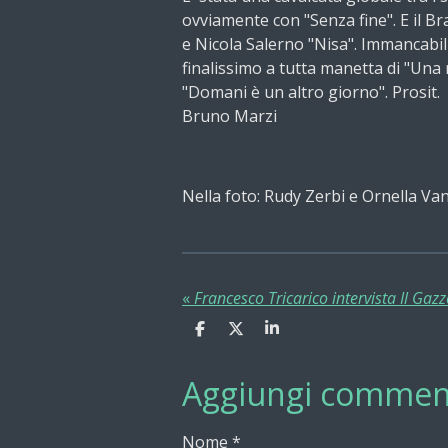
ovviamente con "Senza fine". E il Bras
e Nicola Salerno "Nisa". Immancabili
finalissimo a tutta manetta di "Una r
"Domani è un altro giorno". Prosit.
Bruno Marzi
Nella foto: Rudy Zerbi e Ornella Va
«
Francesco Tricarico intervista Il Gaz
C
C
C
o
o
o
n
n
n
Aggiungi commen
d
d
d
i
i
i
v
v
v
i
i
i
Nome *
d
d
d