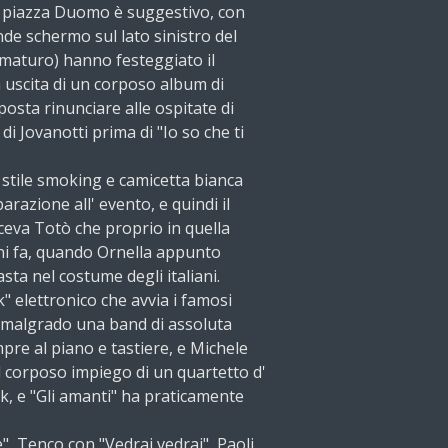
di piazza Duomo è suggestivo, con
ande schermo sul lato sinistro del
maturo) hanno festeggiato il
a uscita di un corposo album di
posta rinunciare alle ospitate di
i Jovanotti prima di "Io so che ti
n stile smoking e camicetta bianca
azione all' evento, e quindi il
ceva Totò che proprio in quella
nni fa, quando Ornella appunto
sta nel costume degli italiani.
ck" elettronico che avvia i famosi
to malgrado una band di assoluta
pre al piano e tastiere, e Michele
il corposo impiego di un quartetto d'
ik, e "Gli amanti" ha praticamente
e", Tenco con "Vedrai vedrai", Paoli