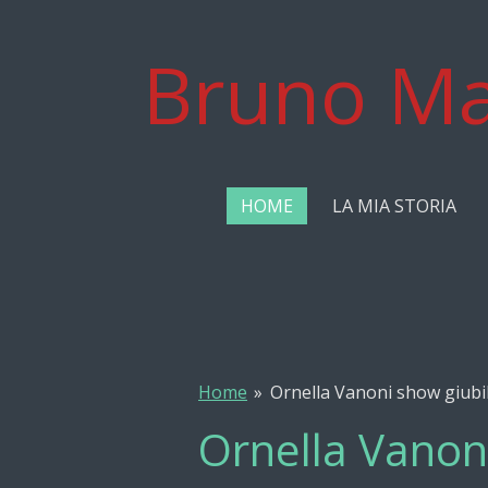
Vai
al
Bruno Ma
contenuto
principale
HOME
LA MIA STORIA
Home
»
Ornella Vanoni show giubil
Ornella Vanoni