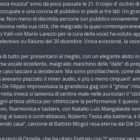
ica musica" sono da poco passate le 21. Il colpo d' occhio 
 occupate e una corona di pubblico in piedi ai tre lati. Un gr
ow. Non meno di diecimila persone (un pubblico ovviamente 
atissima nella sua città, che malgrado la quasi contemporane
o Valli con Mario Lavezzi per la cura della voce) ha voluto ap
levisivo su Raiuno del 20 dicembre. Unica eccezione, la voce d
 di tutto per presentarsi al meglio, con un elegante abito i
 vocale eccellente, malgrado manchino delle "date" di prepar
e caso lasciare a desiderare. Ma sono pinzillacchere, come di
ici avevano piazzato il mixer audio, e più o meno cinquant' a
o De Filippo improvvisava la grandiosa gag con il "ghisa" rima
nella invece si lamenta di sentire male nelle auricolari il "cli
ogni artista utilizza per ottimizzare la performance. E ques
ano, fisarmonica e tastiere, con Natalio Luis Mangalavite sem
ing al basso e contrabbasso, Roberto Testa alla batteria, e 
"Vendo casa", canzone di Battisti-Mogol resa eterna dai Dik D
 successi di Ornella, che ha citato Endrigo con "Canzone per t