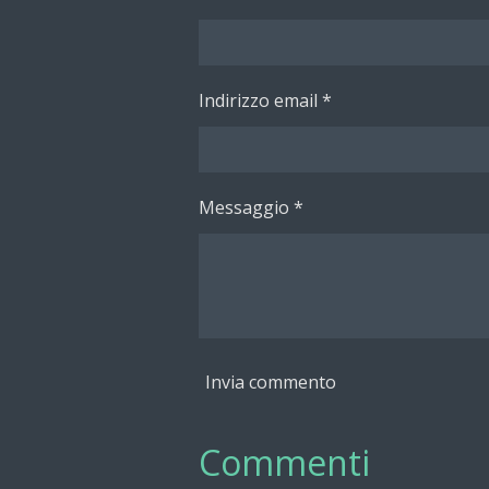
i
i
i
Indirizzo email *
Messaggio *
Invia commento
Commenti