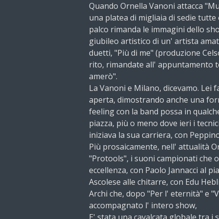
Quando Ornella Vanoni attacca "Mus
una platea di migliaia di sedie tutte
palco rimanda le immagini dello sh
giubileo artistico di un' artista am
duetti, "Più di me" (produzione Cels
rito, rimandate all' appuntamento te
amerò".
La Vanoni e Milano, dicevamo. Lei fa
aperta, dimostrando anche una forma
feeling con la band possa in qualch
piazza, più o meno dove ieri i tecn
iniziava la sua carriera, con Peppin
Più prosaicamente, nell' attualità Or
"Protools", i suoni campionati che 
eccellenza, con Paolo Jannacci al pi
Ascolese alle chitarre, con Edu Hebl
Archi che, dopo "Per l' eternità" e 
accompagnato l' intero show,
E' stata una cavalcata globale tra i