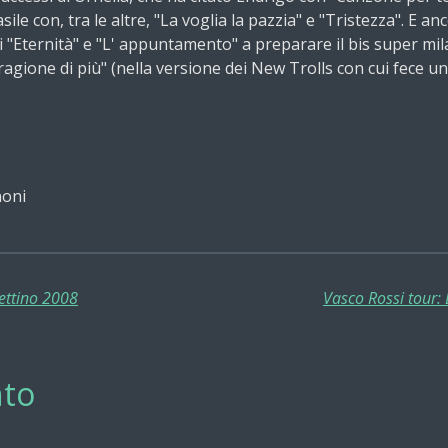
ile con, tra le altre, "La voglia la pazzia" e "Tristezza". E an
 "Eternità" e "L' appuntamento" a preparare il bis super milan
agione di più" (nella versione dei New Trolls con cui fece un 
noni
zettino 2008
Vasco Rossi tour:
to