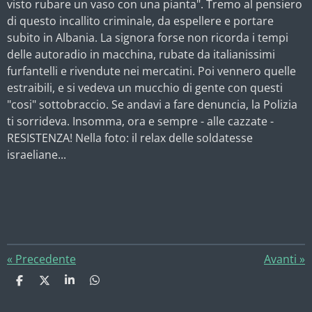
visto rubare un vaso con una pianta". Tremo al pensiero
di questo incallito criminale, da espellere e portare
subito in Albania. La signora forse non ricorda i tempi
delle autoradio in macchina, rubate da italianissimi
furfantelli e rivendute nei mercatini. Poi vennero quelle
estraibili, e si vedeva un mucchio di gente con questi
"cosi" sottobraccio. Se andavi a fare denuncia, la Polizia
ti sorrideva. Insomma, ora e sempre - alle cazzate -
RESISTENZA! Nella foto: il relax delle soldatesse
israeliane...
«
Precedente
Avanti
»
C
C
C
C
o
o
o
o
n
n
n
n