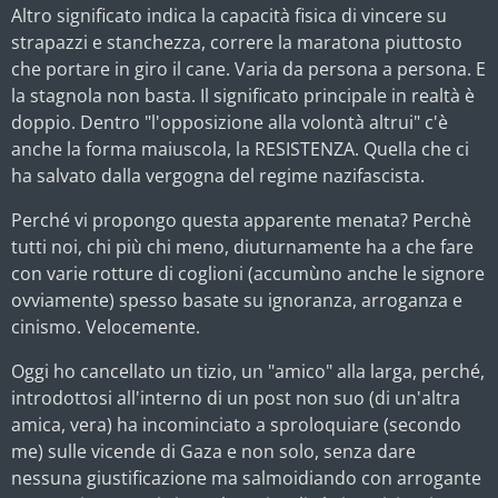
Altro significato indica la capacità fisica di vincere su
strapazzi e stanchezza, correre la maratona piuttosto
che portare in giro il cane. Varia da persona a persona. E
la stagnola non basta. Il significato principale in realtà è
doppio. Dentro "l'opposizione alla volontà altrui" c'è
anche la forma maiuscola, la RESISTENZA. Quella che ci
ha salvato dalla vergogna del regime nazifascista.
Perché vi propongo questa apparente menata? Perchè
tutti noi, chi più chi meno, diuturnamente ha a che fare
con varie rotture di coglioni (accumùno anche le signore
ovviamente) spesso basate su ignoranza, arroganza e
cinismo. Velocemente.
Oggi ho cancellato un tizio, un "amico" alla larga, perché,
introdottosi all'interno di un post non suo (di un'altra
amica, vera) ha incominciato a sproloquiare (secondo
me) sulle vicende di Gaza e non solo, senza dare
nessuna giustificazione ma salmoidiando con arrogante