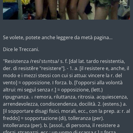
Se volete, potete anche leggere da metà pagina...
Dice le Treccani.
"Resistenza /resi'stɛntsa/ s. f. [dal lat. tardo resistentia,
der. di resistěre "resistere"]. - 1. a. [il resistere e, anche, il
modo e i mezzi stessi con cui si attua: vincere la r. del
vento] ≈ opposizione. ‖ forza. b. [l'opporsi alla volontà
altrui: mi seguì senza r.] ≈ opposizione, (lett.)
ripugnanza. ↓ remora, riluttanza, ritrosia. acquiescenza,
arrendevolezza, condiscendenza, docilità. 2.
(estens.) a.
[il sopportare disagi fisici, morali, ecc., con la prep. a: r. al
freddo] ≈ sopportazione (di), tolleranza (per).
intolleranza (per). b. [assol., di persona, il resistere a
sforzi, strapazzi, ecc.: un uomo di scarsa r.] ≈ forza,