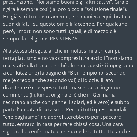
presunzione. "Noi siamo buoni e gli altri cattivi". Gira e
rigira è sempre così (la loro piccola "soluzione finale").
Ho già scritto ripetutamente, e in maniera equilibrata a
suon di fatti, su queste orribili faccende. Per qualcuno,
però, i morti non sono tutti uguali, e di mezzo c'è
sempre la religione. RESISTENZA!
Alla stessa stregua, anche in moltissimi altri campi,
terrapiattismo e no vax compresi (tralascio i "non siamo
mai stati sulla Luna" perché almeno questi si impegnano
a confutazione) la pagine di FB si riempiono, secondo
me (e credo anche secondo voi) di idiozie. Il lato
divertente è che spesso tutto nasce da un ingenuo
commento (l'ultimo, originale, è che in Germania
recintano anche con pannelli solari, ed è vero) e subito
parte l'ondata di razzismo. Per cui tutti questi vandali
"che paghiamo" ne approfitterebbero per spaccare
tutto, entrarci in casa per fare chissà cosa. Una cara
signora ha cenfermato che "succede di tutto. Ho anche