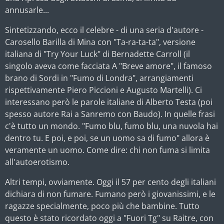
annusarle...
Sintetizzando, ecco il celebre - di una seria d'autore -
Carosello Barilla di Mina con "Ta-ra-ta-ta", versione
italiana di "Try Your Luck" di Bernadette Carroll (il
singolo aveva come facciata A "Breve amore", il famoso
brano di Sordi in "Fumo di Londra", arrangiamenti
rispettivamente Piero Piccioni e Augusto Martelli). Ci
interessano però le parole italiane di Alberto Testa (poi
spesso autore Rai a Sanremo con Baudo). In quelle frasi
c'è tutto un mondo. "Fumo blu, fumo blu, una nuvola hai
dentro tu. E poi, e poi, se un uomo sa di fumo" allora è
veramente un uomo. Come dire: chi non fuma si limita
all'autoerotismo.
Altri tempi, ovviamente. Oggi il 57 per cento degli italiani
dichiara di non fumare. Fumano però i giovanissimi, e le
ragazze specialmente, poco più che bambine. Tutto
questo è stato ricordato oggi a "Fuori Tg" su Raitre, con