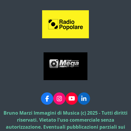
F
I
Y
L
a
n
o
i
c
s
u
n
Bruno Marzi Immagini di Musica (c) 2025 - Tutti diritti
e
t
T
k
riservati. Vietato l'uso commerciale senza
b
a
u
e
autorizzazione. Eventuali pubblicazioni parziali sui
o
g
b
d