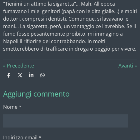
"Tienimi un attimo la sigaretta"... Mah. All'epoca
fumavano i miei genitori (papà con le dita gialle...) e molti
dottori, compresi i dentisti. Comunque, si lavavano le
mani... La sigaretta, però, un vantaggio ce l'avrebbe. Se il
fumo fosse pesantemente proibito, mi immagino a
Napoli il rifiorire del contrabbando. In molti
smetterebbero di trafficare in droga o peggio per vivere.
«
Precedente
Avanti
»
C
C
C
C
o
o
o
o
n
n
n
n
Aggiungi commento
d
d
d
d
i
i
i
i
v
v
v
v
Nome *
i
i
i
i
d
d
d
d
i
i
i
i
Indirizzo email *