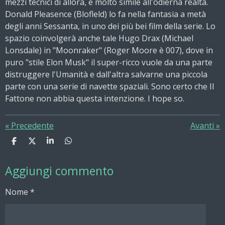
mezzi tecnici di allora, è molto simile all'odierna realtà.
Donald Pleasence (Blofleld) lo fa nella fantasia a metà
degli anni Sessanta, in uno dei più bei film della serie. Lo
spazio coinvolgerà anche tale Hugo Drax (Michael
Lonsdale) in "Moonraker" (Roger Moore è 007), dove in
puro "stile Elon Musk" il super-ricco vuole da una parte
distruggere l'Umanità e dall'altra salvarne una piccola
parte con una serie di navette spaziali. Sono certo che Il
Fattone non abbia questa intenzione. I hope so.
«
Precedente
Avanti
»
C
C
C
C
o
o
o
o
n
n
n
n
Aggiungi commento
d
d
d
d
i
i
i
i
v
v
v
v
Nome *
i
i
i
i
d
d
d
d
i
i
i
i