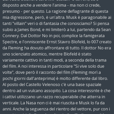
disposto anche a vendere l'anima - ma non ci crede,
presumo - per questo. La ragione deflagrante di questa
mia digressione, però, è un'altra. Musk è paragonabile ai
tanti "villain" veri o di fantasia che conosciamo? Si pensa
subio a James Bond, e mi limiterò a lui, partendo da Sean
Connery. Dal Dottor No in poi, complice la famigerata
Spectre, e l'onniscente Ernst Stavro Blofeld, lo 007 creato
da Fleming ha dovuto affrontare di tutto. Il dottor No era
uno scienziato atomico, mentre Blofeld è stato
variamente cattivo in tanti modi, a seconda della trama
del film. A noi interessa in particolare "Si vive solo due
volte", dove però il racconto del film (Fleming morì a
pochi giorni dall'anteprima) è molto differente dal libro.
Al posto del Castello Velenoso c'è una base spaziale
dentro ad un vulcano assopito. La cosa interessnte è che
i cattivi utilizzano un razzo recuperabile che atterra in
verticale. La Nasa non ci è mai riuscita e Musk lo fa da
anni. Anche la seguenza del rientro del vettore, pur con i