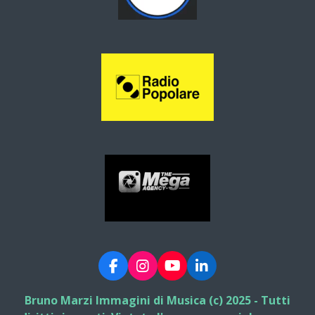
F
I
Y
L
a
n
o
i
c
s
u
n
Bruno Marzi Immagini di Musica (c) 2025 - Tutti
e
t
T
k