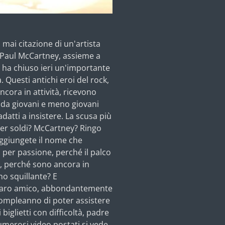
 mai citazione di un'artista
 Paul McCartney, assieme a
 ha chiuso ieri un'importante
 Questi antichi eroi del rock,
ora in attività, ricevono
 da giovani e meno giovani
datti a insistere. La scusa più
 Per soldi? McCartney? Ringo
 Aggiungete il nome che
o per passione, perché il palco
te, perché sono ancora in
no squillante? E
io caro amico, abbondantemente
compleanno di poter assistere
 biglietti con difficoltà, padre
numerosi video postati si vede