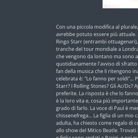
Con una piccola modifica al plurale,
avrebbe potuto essere più attuale.
Ringo Starr (entrambi ottuagenari),
tranche del tour mondiale a Londra.
che vengono da lontano ma sono anc
quotidianamente l'avviso di sfratto
fan della musica che li ritengono ina
celebrata è: "Lo fanno per soldi"...
Starr? I Rolling Stones? Gli Ac/Dc?
preferite. La risposta è che lo fann
è la loro vita e, cosa più importan
grado di farlo. La voce di Paul è me
chissenefrega... La figlia di un m
adulta, ha chiesto come regalo di 
allo show del Mitico Beatle. Trovati i
e figlia sono andati a Parigi, e nei 