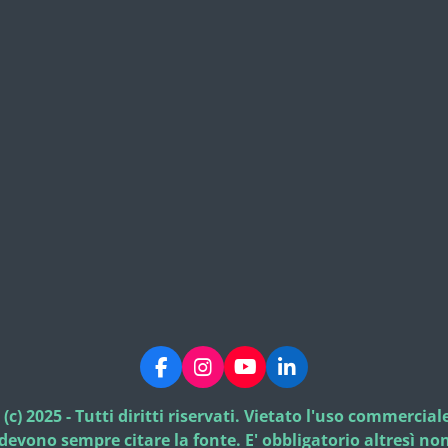
F
I
Y
L
a
n
o
i
c
s
u
n
) 2025 - Tutti diritti riservati. Vietato l'uso commercia
e
t
T
k
l devono sempre citare la fonte. E' obbligatorio altresì 