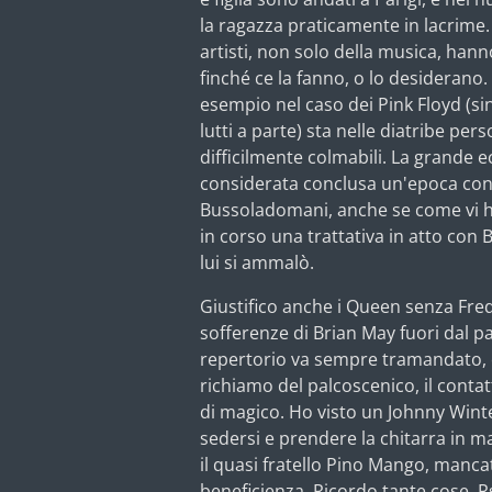
la ragazza praticamente in lacrime. 
artisti, non solo della musica, hanno
finché ce la fanno, o lo desiderano.
esempio nel caso dei Pink Floyd (si
lutti a parte) sta nelle diatribe pers
difficilmente colmabili. La grande e
considerata conclusa un'epoca con
Bussoladomani, anche se come vi h
in corso una trattativa in atto con B
lui si ammalò.
Giustifico anche i Queen senza Fre
sofferenze di Brian May fuori dal 
repertorio va sempre tramandato, e a
richiamo del palcoscenico, il contat
di magico. Ho visto un Johnny Wint
sedersi e prendere la chitarra in m
il quasi fratello Pino Mango, manca
beneficienza. Ricordo tante cose. 