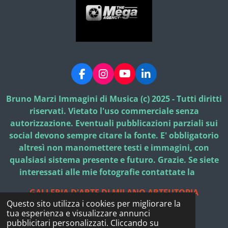
F
I
Y
L
a
n
o
i
c
s
u
n
Bruno Marzi Immagini di Musica (c) 2025 - Tutti diritti
e
t
T
k
riservati. Vietato l'uso commerciale senza
b
a
u
e
autorizzazione. Eventuali pubblicazioni parziali sui
o
g
b
d
social devono sempre citare la fonte. E' obbligatorio
o
r
e
I
k
a
n
altresì non manomettere testi e immagini, con
m
qualsiasi sistema presente e futuro. Grazie. Se siete
interessati alle mie fotografie contattate la
GALLERIA D'ARTE DI MILANO ARTEUTOPIA
Questo sito utilizza i cookies per migliorare la
© 2025 - 2026 Bruno Marzi Immagini di Musica
tua esperienza e visualizzare annunci
Fornito da
Webador
pubblicitari personalizzati. Cliccando su