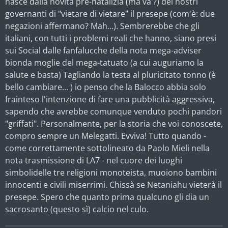
nasce dalla novità pre-natalizia (ma va'?) dei nostri
governanti di "vietare di vietare" il presepe (com'è: due
negazioni affermano? Mah...). Sembrerebbe che gli
italiani, con tutti i problemi reali che hanno, siano presi
sui Social dalle fanfalucche della nota mega-adviser
bionda moglie del mega-tatuato (a cui auguriamo la
salute e basta) Tagliando la testa al pluricitato tonno (è
bello cambiare... ) io penso che la Balocco abbia solo
frainteso l'intenzione di fare una pubblicità aggressiva,
sapendo che avrebbe comunque venduto pochi pandori
"griffati". Personalmente, per la storia che voi conoscete,
compro sempre un Melegatti. Evviva! Tutto quando -
come correttamente sottolineato da Paolo Mieli nella
nota trasmissione di LA7 - nel cuore dei luoghi
simbolidelle tre religioni monoteista, muoiono bambini
innocenti e civili miserrimi. Chissà se Netaniahu vieterà il
presepe. Spero che quanto prima qualcuno gli dia un
sacrosanto (questo sì) calcio nel culo.