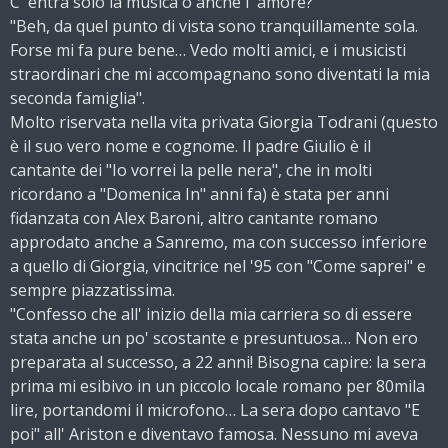
C' entra solo la musica o anche l' amore?
"Beh, da quel punto di vista sono tranquillamente sola.
Forse mi fa pure bene… Vedo molti amici, e i musicisti
straordinari che mi accompagnano sono diventati la mia
seconda famiglia".
Molto riservata nella vita privata Giorgia Todrani (questo
è il suo vero nome e cognome. Il padre Giulio è il
cantante dei "Io vorrei la pelle nera", che in molti
ricordano a "Domenica In" anni fa) è stata per anni
fidanzata con Alex Baroni, altro cantante romano
approdato anche a Sanremo, ma con successo inferiore
a quello di Giorgia, vincitrice nel '95 con "Come saprei" e
sempre piazzatissima.
"Confesso che all' inizio della mia carriera so di essere
stata anche un po' scostante e presuntuosa… Non ero
preparata al successo, a 22 anni! Bisogna capire: la sera
prima mi esibivo in un piccolo locale romano per 80mila
lire, portandomi il microfono… La sera dopo cantavo "E
poi" all' Ariston e diventavo famosa. Nessuno mi aveva