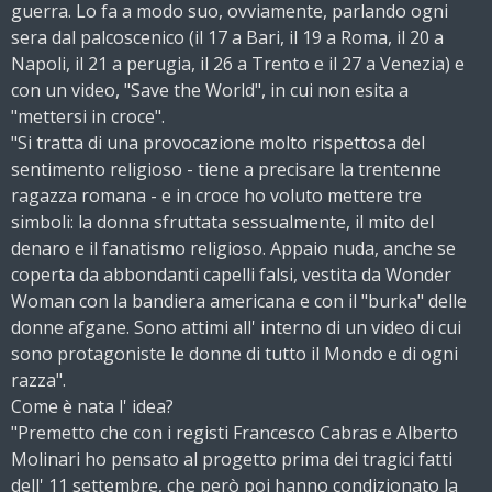
guerra. Lo fa a modo suo, ovviamente, parlando ogni
sera dal palcoscenico (il 17 a Bari, il 19 a Roma, il 20 a
Napoli, il 21 a perugia, il 26 a Trento e il 27 a Venezia) e
con un video, "Save the World", in cui non esita a
"mettersi in croce".
"Si tratta di una provocazione molto rispettosa del
sentimento religioso - tiene a precisare la trentenne
ragazza romana - e in croce ho voluto mettere tre
simboli: la donna sfruttata sessualmente, il mito del
denaro e il fanatismo religioso. Appaio nuda, anche se
coperta da abbondanti capelli falsi, vestita da Wonder
Woman con la bandiera americana e con il "burka" delle
donne afgane. Sono attimi all' interno di un video di cui
sono protagoniste le donne di tutto il Mondo e di ogni
razza".
Come è nata l' idea?
"Premetto che con i registi Francesco Cabras e Alberto
Molinari ho pensato al progetto prima dei tragici fatti
dell' 11 settembre, che però poi hanno condizionato la