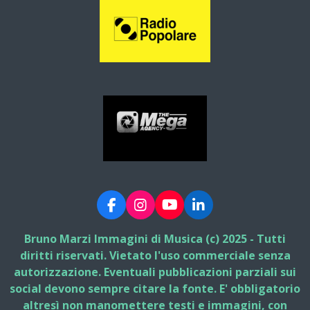
F
I
Y
L
a
n
o
i
c
s
u
n
Bruno Marzi Immagini di Musica (c) 2025 - Tutti
e
t
T
k
diritti riservati. Vietato l'uso commerciale senza
b
a
u
e
autorizzazione. Eventuali pubblicazioni parziali sui
o
g
b
d
social devono sempre citare la fonte. E' obbligatorio
o
r
e
I
k
a
n
altresì non manomettere testi e immagini, con