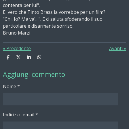
contenta per lui".
E' vero che Tinto Brass la vorrebbe per un film?
"Chi, Io? Ma va'…". E ci saluta sfoderando il suo
particolare e disarmante sorriso.
Bruno Marzi
«
Precedente
Avanti
»
C
C
C
C
o
o
o
o
n
n
n
n
Aggiungi commento
d
d
d
d
i
i
i
i
v
v
v
v
Nome *
i
i
i
i
d
d
d
d
i
i
i
i
Indirizzo email *