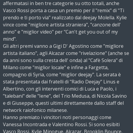
affermatasi in ben tre categorie su otto totali, anche
Vasco Rossi porta a casa un premio per il "remix" di "Ti
prendo e ti porto via" realizzato dal deejay Molella. Kylie
vince come "migliore artista straniera", "canzone dell'
anno" e "miglior video" per "Can't get you out of my
mind".
Gli altri premi vanno a Gigi D' Agostino come "migliore
artista italiano", agli Alcazar come "rivelazione" (anche se
da anni sono sulla cresta dell' onda) al "Cafè Solera" di
Milano come "miglior locale" e infine a Fargetta,
compagno di Syria, come "miglior deejay". La serata è
stata presentata dai fratelli di "Radio Deejay" Linus e
Albertino, con gli interventi comici di Luca e Paolo, i
"talebani" delle "Iene", del Trio Medusa, di Nicola Savino
e di Giuseppe, questi ultimi direttamente dallo staff del
network raiofonico milanese.
Hanno premiato i vincitori noti personaggi come
Vanessa Incontrada e Valentino Rossi. Si sono esibiti
Vasco Rossi, Kylie Minogue, Alcazar, Brooklin Bounce,