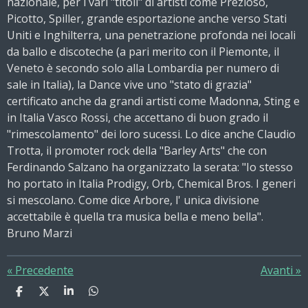
nazionale, per i vari "titoli" di artisti come Prezioso,
Picotto, Spiller, grande esportazione anche verso Stati
Uniti e Inghilterra, una penetrazione profonda nei locali
da ballo e discoteche (a pari merito con il Piemonte, il
Veneto è secondo solo alla Lombardia per numero di
sale in Italia), la Dance vive uno "stato di grazia"
certificato anche da grandi artisti come Madonna, Sting e
in Italia Vasco Rossi, che accettano di buon grado il
"rimescolamento" dei loro sucessi. Lo dice anche Claudio
Trotta, il promoter rock della "Barley Arts" che con
Ferdinando Salzano ha organizzato la serata: "Io stesso
ho portato in Italia Prodigy, Orb, Chemical Bros. I generi
si mescolano. Come dice Arbore, l' unica divisione
accettabile è quella tra musica bella e meno bella".
Bruno Marzi
«
Precedente
Avanti
»
C
C
C
C
o
o
o
o