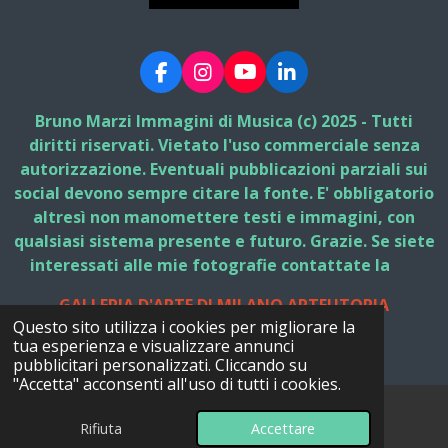
F
I
Y
L
a
n
o
i
c
s
u
n
Bruno Marzi Immagini di Musica (c) 2025 - Tutti
e
t
T
k
diritti riservati. Vietato l'uso commerciale senza
b
a
u
e
autorizzazione. Eventuali pubblicazioni parziali sui
o
g
b
d
social devono sempre citare la fonte. E' obbligatorio
o
r
e
I
k
a
n
altresì non manomettere testi e immagini, con
m
qualsiasi sistema presente e futuro. Grazie. Se siete
interessati alle mie fotografie contattate la
GALLERIA D'ARTE DI MILANO ARTEUTOPIA
Questo sito utilizza i cookies per migliorare la
© 2025 - 2026 Bruno Marzi Immagini di Musica
tua esperienza e visualizzare annunci
Fornito da
Webador
pubblicitari personalizzati. Cliccando su
"Accetta" acconsenti all'uso di tutti i cookies.
Rifiuta
Accettare
Email
Facebook