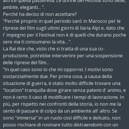
attrice quella passerella. Le donne del Festival sono belle,
ambite, eleganti… ".
Perché ha deciso di non accettare?
"Perché proprio in quel periodo sarò in Marocco per le
riprese del film sugli ultimi giorni di Ilaria Alpi e, dato che
l' impegno per il Festival non è di quelli che durano poche
sere ma ti consumano la vita… ".
La Rai dice che, visto che si tratta di una sua co-
produzione, potrebbe intervenire per una sospensione
delle riprese del film…
"In quel caso sono io che mi opporrei. I motivi sono
sostanzialmente due. Per prima cosa, a causa della
situazione di guerra, è stato molto difficile trovare una
"location" tranquilla dove girare senza patemi d' animo, e
non è certo il caso di modificare i tempi di lavorazione. In
più, per rispetto nei confronti della storia, io non me la
sento di passare di colpo da un ambiente all' altro. Se
sono "immersa" in un ruolo così difficile e delicato, non
posso rischiare di rovinare tutto distraendomi con un