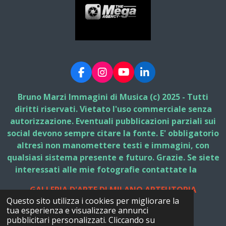
F
I
Y
L
a
n
o
i
c
s
u
n
Bruno Marzi Immagini di Musica (c) 2025 - Tutti
e
t
T
k
diritti riservati. Vietato l'uso commerciale senza
b
a
u
e
autorizzazione. Eventuali pubblicazioni parziali sui
o
g
b
d
social devono sempre citare la fonte. E' obbligatorio
o
r
e
I
k
a
n
altresì non manomettere testi e immagini, con
m
qualsiasi sistema presente e futuro. Grazie. Se siete
interessati alle mie fotografie contattate la
GALLERIA D'ARTE DI MILANO ARTEUTOPIA
Questo sito utilizza i cookies per migliorare la
© 2025 - 2026 Bruno Marzi Immagini di Musica
tua esperienza e visualizzare annunci
Fornito da
Webador
pubblicitari personalizzati. Cliccando su