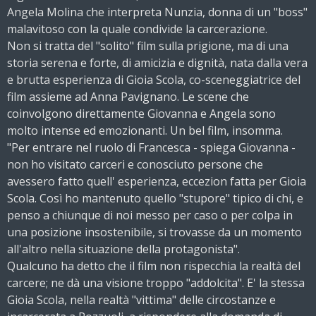
Angela Molina che interpreta Nunzia, donna di un "boss"
malavitoso con la quale condivide la carcerazione.
Non si tratta del "solito" film sulla prigione, ma di una
storia serena e forte, di amicizia e dignità, nata dalla vera
e brutta esperienza di Gioia Scola, co-sceneggiatrice del
film assieme ad Anna Pavignano. Le scene che
coinvolgono direttamente Giovanna e Angela sono
molto intense ed emozionanti. Un bel film, insomma.
"Per entrare nel ruolo di Francesca - spiega Giovanna -
non ho visitato carceri e conosciuto persone che
avessero fatto quell' esperienza, eccezion fatta per Gioia
Scola. Così ho mantenuto quello "stupore" tipico di chi, e
penso a chiunque di noi messo per caso o per colpa in
una posizione insostenibile, si trovasse da un momento
all'altro nella situazione della protagonista".
Qualcuno ha detto che il film non rispecchia la realtà del
carcere; ne dà una visione troppo "addolcita". E' la stessa
Gioia Scola, nella realtà "vittima" delle circostanze e