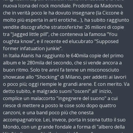
nuova Icona del rock mondiale. Prodotta da Madonna,
che in verità poco le ha dovuto insegnare (la Ciccone è
molto più esperta in arti erotiche... ), ha subito raggiunto
vendite discografiche stratosferiche: 26 milioni di copie
tra "Jagged little pill", che conteneva la famosa "You
oughta know", e il recente ed elucubrato "Supposed
former infatuation junkie".
In Italia Alanis ha raggiunto le 640mila copie del primo
album e le 280mila del secondo, che si vende ancora a
buon ritmo. Solo tre anni fa tenne un misconosciuto
showcase allo "Shocking" di Milano, per addetti ai lavori
o poco più; oggi riempie le grandi arene. E con merito. Va
detto subito, e malgrado suoni "osceni" all' inizio,
complice un malaccorto "ingegnere del suono" a cui
riesce di mettere a posto le cose solo dopo quattro
canzoni, e una band poco più che onesta
accompagnatrice. Lei, invece, porta in scena tutto il suo
Mondo, con un grande fondale a forma di "albero della