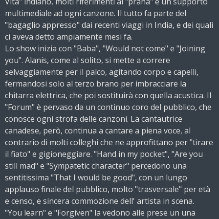
Vita" indiano, molti riferimenti al "prana" e un supporto
multimediale ad ogni canzone. Il tutto fa parte del
"bagaglio appresso" dai recenti viaggi in India, e dei quali
ci aveva detto ampiamente mesi fa.
Lo show inizia con "Baba", "Would not come" e "Joining
you". Alanis, come al solito, si mette a correre
selvaggiamente per il palco, agitando corpo e capelli,
fermandosi solo al terzo brano per imbracciare la
chitarra elettrica, che poi sostituirà con quella acustica. Il
"Forum" è pervaso da un continuo coro del pubblico, che
conosce ogni strofa delle canzoni. La cantautrice
canadese, però, continua a cantare a piena voce, al
contrario di molti colleghi che ne approfittano per "tirare
il fiato" e gigioneggiare. "Hand in my pocket", "Are you
still mad" e "Sympatetic character" percedono una
sentitissima "That I would be good", con un lungo
applauso finale del pubblico, molto "trasversale" per età
e censo, e sincera commozione dell' artista in scena.
"You learn" e "Forgiven" la vedono alle prese un una