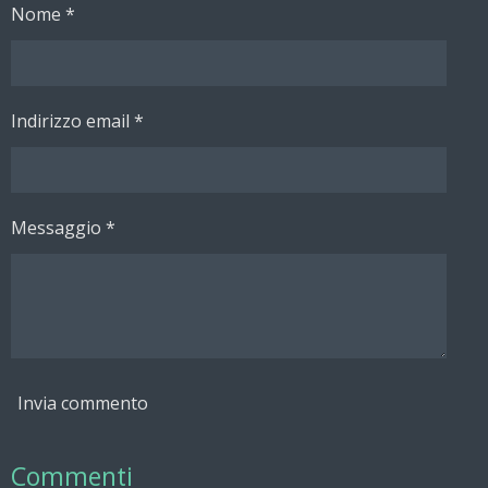
Nome *
i
i
i
i
d
d
d
d
i
i
i
i
Indirizzo email *
Messaggio *
Invia commento
Commenti