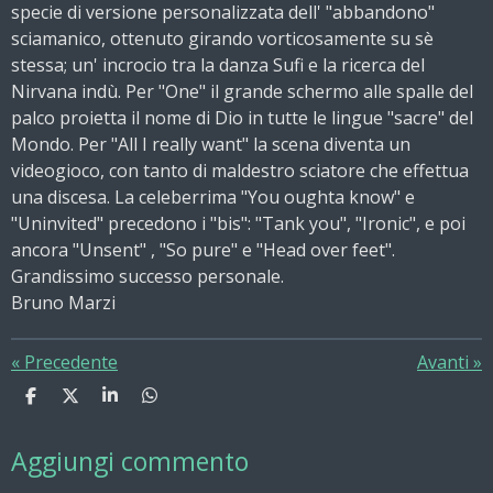
specie di versione personalizzata dell' "abbandono"
sciamanico, ottenuto girando vorticosamente su sè
stessa; un' incrocio tra la danza Sufi e la ricerca del
Nirvana indù. Per "One" il grande schermo alle spalle del
palco proietta il nome di Dio in tutte le lingue "sacre" del
Mondo. Per "All I really want" la scena diventa un
videogioco, con tanto di maldestro sciatore che effettua
una discesa. La celeberrima "You oughta know" e
"Uninvited" precedono i "bis": "Tank you", "Ironic", e poi
ancora "Unsent" , "So pure" e "Head over feet".
Grandissimo successo personale.
Bruno Marzi
«
Precedente
Avanti
»
C
C
C
C
o
o
o
o
n
n
n
n
Aggiungi commento
d
d
d
d
i
i
i
i
v
v
v
v