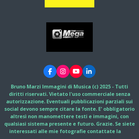
F
I
Y
L
a
n
o
i
c
s
u
n
Bruno Marzi Immagini di Musica (c) 2025 - Tutti
e
t
T
k
diritti riservati. Vietato l'uso commerciale senza
b
a
u
e
autorizzazione. Eventuali pubblicazioni parziali sui
o
g
b
d
social devono sempre citare la fonte. E' obbligatorio
o
r
e
I
k
a
n
altresì non manomettere testi e immagini, con
m
qualsiasi sistema presente e futuro. Grazie. Se siete
interessati alle mie fotografie contattate la