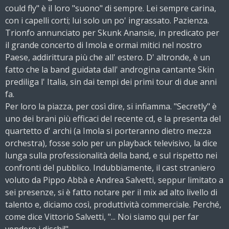
could fly" è il loro "suono" di sempre. Lei sempre carina,
con i capelli corti; lui solo un po' ingrassato. Pazienza.
Trionfo annunciato per Skunk Anansie, in predicato per
il grande concerto di Imola e ormai mitici nel nostro
Paese, addirittura più che all' estero. D' altronde, è un
fatto che la band guidata dall' androgina cantante Skin
prediliga l' Italia, sin dai tempi dei primi tour di due anni
fa.
Per loro la piazza, per così dire, si infiamma. "Secretly" è
uno dei brani più efficaci del recente cd, e la presenta del
quartetto d' archi (a Imola si porteranno dietro mezza
orchestra), fosse solo per un playback televisivo, la dice
lunga sulla professionalità della band, e sul rispetto nei
confronti del pubblico. Indubbiamente, il cast straniero
voluto da Pippo Abbà e Andrea Salvetti, seppur limitato a
sei presenze, si è fatto notare per il mix ad alto livello di
talento e, diciamo così, produttività commerciale. Perché,
come dice Vittorio Salvetti, "... Noi siamo qui per far
vendere i dischi!",