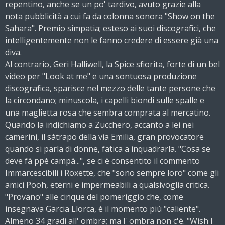
repentino, anche se un po' tardivo, avuto grazie alla
nota pubblicità a cui fa da colonna sonora "Show on the
Sahara". Premio simpatia; esteso ai suoi discografici, che
intelligentemente non le fanno credere di essere già una
diva.
Al contrario, Geri Halliwell, la Spice sfiorita, forte di un bel
video per "Look at me" e una sontuosa produzione
discografica, sparisce nel mezzo delle tante persone che
la circondano; minuscola, i capelli biondi sulle spalle e
una maglietta rosa che sembra comprata al mercatino.
Quando la indichiamo a Zucchero, accanto a lei nei
camerini, il sàtrapo della via Emilia, gran provocatore
quando si parla di donne, fatica a inquadrarla. "Cosa se
deve fà ppè campà...", se ci è consentito il commento
Immarcescibili i Roxette, che "sono sempre loro" come gli
amici Pooh, eterni e impermeabili a qualsivoglia critica.
"Provano" alle cinque del pomeriggio che, come
insegnava Garcia Llorca, è il momento più "caliente".
Almeno 34 gradi all' ombra; ma l' ombra non c'è. "Wish I