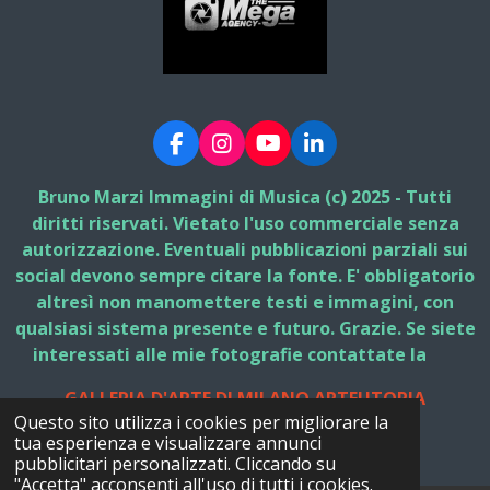
F
I
Y
L
a
n
o
i
c
s
u
n
Bruno Marzi Immagini di Musica (c) 2025 - Tutti
e
t
T
k
diritti riservati. Vietato l'uso commerciale senza
b
a
u
e
autorizzazione. Eventuali pubblicazioni parziali sui
o
g
b
d
social devono sempre citare la fonte. E' obbligatorio
o
r
e
I
k
a
n
altresì non manomettere testi e immagini, con
m
qualsiasi sistema presente e futuro. Grazie. Se siete
interessati alle mie fotografie contattate la
GALLERIA D'ARTE DI MILANO ARTEUTOPIA
Questo sito utilizza i cookies per migliorare la
© 2025 - 2026 Bruno Marzi Immagini di Musica
tua esperienza e visualizzare annunci
Fornito da
Webador
pubblicitari personalizzati. Cliccando su
"Accetta" acconsenti all'uso di tutti i cookies.