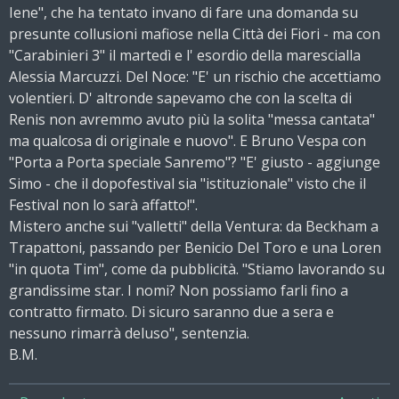
Iene", che ha tentato invano di fare una domanda su
presunte collusioni mafiose nella Città dei Fiori - ma con
"Carabinieri 3" il martedì e l' esordio della marescialla
Alessia Marcuzzi. Del Noce: "E' un rischio che accettiamo
volentieri. D' altronde sapevamo che con la scelta di
Renis non avremmo avuto più la solita "messa cantata"
ma qualcosa di originale e nuovo". E Bruno Vespa con
"Porta a Porta speciale Sanremo"? "E' giusto - aggiunge
Simo - che il dopofestival sia "istituzionale" visto che il
Festival non lo sarà affatto!".
Mistero anche sui "valletti" della Ventura: da Beckham a
Trapattoni, passando per Benicio Del Toro e una Loren
"in quota Tim", come da pubblicità. "Stiamo lavorando su
grandissime star. I nomi? Non possiamo farli fino a
contratto firmato. Di sicuro saranno due a sera e
nessuno rimarrà deluso", sentenzia.
B.M.