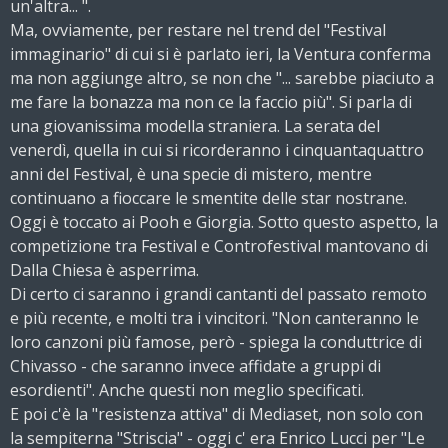
un'altra... ".
Ma, ovviamente, per restare nel trend del "Festival
immaginario" di cui si è parlato ieri, la Ventura conferma
ma non aggiunge altro, se non che "... sarebbe piaciuto a
me fare la bonazza ma non ce la faccio più". Si parla di
una giovanissima modella straniera. La serata del
venerdì, quella in cui si ricorderanno i cinquantaquattro
anni del Festival, è una specie di mistero, mentre
continuano a fioccare le smentite delle star nostrane.
Oggi è toccato ai Pooh e Giorgia. Sotto questo aspetto, la
competizione tra Festival e Controfestival mantovano di
Dalla Chiesa è asperrima.
Di certo ci saranno i grandi cantanti del passato remoto
e più recente, e molti tra i vincitori. "Non canteranno le
loro canzoni più famose, però - spiega la conduttrice di
Chivasso - che saranno invece affidate a gruppi di
esordienti". Anche questi non meglio specificati.
E poi c'è la "resistenza attiva" di Mediaset, non solo con
la sempiterna "Striscia" - oggi c' era Enrico Lucci per "Le