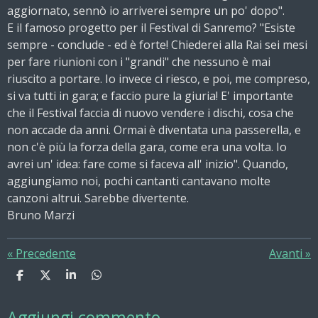
aggiornato, sennò io arriverei sempre un po' dopo".
E il famoso progetto per il Festival di Sanremo? "Esiste
sempre - conclude - ed è forte! Chiederei alla Rai sei mesi
per fare riunioni con i "grandi" che nessuno è mai
riuscito a portare. Io invece ci riesco, e poi, me compreso,
si va tutti in gara; e faccio pure la giuria! E' importante
che il Festival faccia di nuovo vendere i dischi, cosa che
non accade da anni. Ormai è diventata una passerella, e
non c'è più la forza della gara, come era una volta. Io
avrei un' idea: fare come si faceva all' inizio". Quando,
aggiungiamo noi, pochi cantanti cantavano molte
canzoni altrui. Sarebbe divertente.
Bruno Marzi
«
Precedente
Avanti
»
C
C
C
C
o
o
o
o
n
n
n
n
Aggiungi commento
d
d
d
d