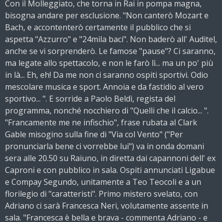
Con il Molleggiato, che torna in Rai in pompa magna,
bisogna andare per esclusione. "Non canterò Mozart e
Bach, e accontenterò certamente il pubblico che si
aspetta "Azzurro" e "24mila baci". Non baderò all' Auditel,
anche se vi sorprenderò. Le famose "pause"? Ci saranno,
ma legate allo spettacolo, e non le farò lì... ma un po' più
in là... Eh, eh! Da me non ci saranno ospiti sportivi. Odio
mescolare musica e sport. Annoia e da fastidio al vero
sportivo... ". E sorride a Paolo Beldì, regista del
programma, nonché nocchiero di "Quelli che il calcio... ".
"Francamente me ne infischio", frase rubata al Clark
Gable misogino sulla fine di "Via col Vento" ("Per
pronunciarla bene ci vorrebbe lui") va in onda domani
sera alle 20.50 su Raiuno, in diretta dai capannoni dell' ex
Caproni e con pubblico in sala. Ospiti annunciati Ligabue
e Compay Segundo, unitamente a Teo Teocoli e a un
florilegio di "caratteristi". Primo mistero svelato, con
Adriano ci sarà Francesca Neri, volutamente assente in
sala. "Francesca è bella e brava - commenta Adriano - e