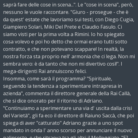
saprà fare delle cose in scena...". Le "cose in scena", però,
nessuno le vuole raccontare. "Giuro - prosegue - che è
da quest' estate che lavoriamo sui testi, con Diego Cugia,
Giampiero Solari, Miki Del Prete e Claudio Fasulo. Ci
siamo visti per la prima volta a Rimini. Io ho spiegato
cosa volevo e poi ho detto che ormai erano tutti sotto
contratto, e che non potevano scappare! In realtà, la
nostra forza sta proprio nell' armonia che ci lega. Non mi
sembra vero: è da tanto che non mi divertivo così!". I
mega-dirigenti Rai annuiscono felici.
Insomma, come sarà il programma? "Spirituale,
seguendo la tendenza a sperimentare intrapresa in
azienda", commenta il direttore generale della Rai Callà,
che si dice onorato per il ritorno di Adriano.
"Continuiamo a sperimentare una via d' uscita dalla crisi
del Varietà", gli fa eco il direttore di Raiuno Saccà, che poi
spiega di aver "catturato" Adriano grazie a uno spot
mandato in onda l' anno scorso per annunciare il nuovo
palinsesto, e che ritraeva tra gli altri il Molleggiato. "E?