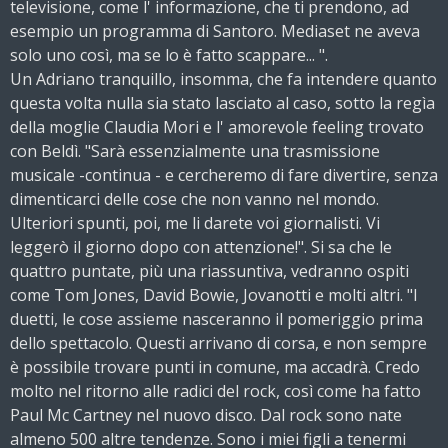
televisione, come l' informazione, che ti prendono, ad
esempio un programma di Santoro. Mediaset ne aveva
solo uno così, ma se lo è fatto scappare... ".
Un Adriano tranquillo, insomma, che fa intendere quanto
questa volta nulla sia stato lasciato al caso, sotto la regìa
della moglie Claudia Mori e l' amorevole feeling trovato
con Beldì. "Sarà essenzialmente una trasmissione
musicale -continua - e cercheremo di fare divertire, senza
dimenticarci delle cose che non vanno nel mondo.
Ulteriori spunti, poi, me li darete voi giornalisti. Vi
leggerò il giorno dopo con attenzione!". Si sa che le
quattro puntate, più una riassuntiva, vedranno ospiti
come Tom Jones, David Bowie, Jovanotti e molti altri. "I
duetti, le cose assieme nasceranno il pomeriggio prima
dello spettacolo. Questi arrivano di corsa, e non sempre
è possibile trovare punti in comune, ma accadrà. Credo
molto nel ritorno alle radici del rock, così come ha fatto
Paul Mc Cartney nel nuovo disco. Dal rock sono nate
almeno 500 altre tendenze. Sono i miei figli a tenermi