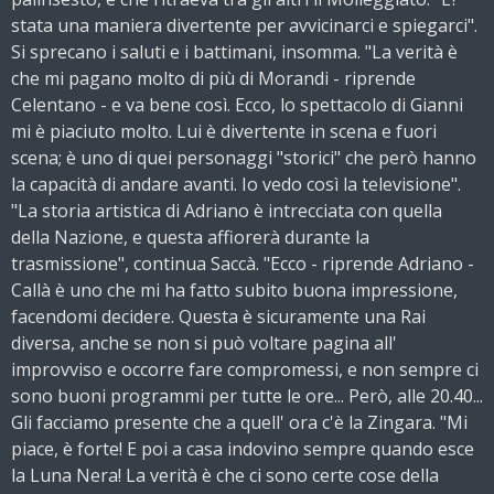
stata una maniera divertente per avvicinarci e spiegarci".
Si sprecano i saluti e i battimani, insomma. "La verità è
che mi pagano molto di più di Morandi - riprende
Celentano - e va bene così. Ecco, lo spettacolo di Gianni
mi è piaciuto molto. Lui è divertente in scena e fuori
scena; è uno di quei personaggi "storici" che però hanno
la capacità di andare avanti. Io vedo così la televisione".
"La storia artistica di Adriano è intrecciata con quella
della Nazione, e questa affiorerà durante la
trasmissione", continua Saccà. "Ecco - riprende Adriano -
Callà è uno che mi ha fatto subito buona impressione,
facendomi decidere. Questa è sicuramente una Rai
diversa, anche se non si può voltare pagina all'
improvviso e occorre fare compromessi, e non sempre ci
sono buoni programmi per tutte le ore... Però, alle 20.40...
Gli facciamo presente che a quell' ora c'è la Zingara. "Mi
piace, è forte! E poi a casa indovino sempre quando esce
la Luna Nera! La verità è che ci sono certe cose della