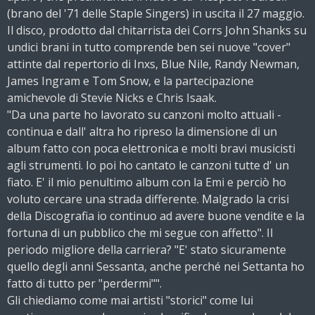
(brano del '71 delle Staple Singers) in uscita il 27 maggio.
Il disco, prodotto dal chitarrista dei Corrs John Shanks su
undici brani in tutto comprende ben sei nuove "cover"
attinte dal repertorio di Inxs, Blue Nile, Randy Newman,
James Ingram e Tom Snow, e la partecipazione
amichevole di Stevie Nicks e Chris Isaak.
"Da una parte ho lavorato su canzoni molto attuali -
continua e dall' altra ho ripreso la dimensione di un
album fatto con poca elettronica e molti bravi musicisti
agli strumenti. Io poi ho cantato le canzoni tutte d' un
fiato. E' il mio penultimo album con la Emi e perciò ho
voluto cercare una strada differente. Malgrado la crisi
della Discografia io continuo ad avere buone vendite e la
fortuna di un pubblico che mi segue con affetto". Il
periodo migliore della carriera? "E' stato sicuramente
quello degli anni Sessanta, anche perché nei Settanta ho
fatto di tutto per "perdermi"".
Gli chiediamo come mai artisti "storici" come lui