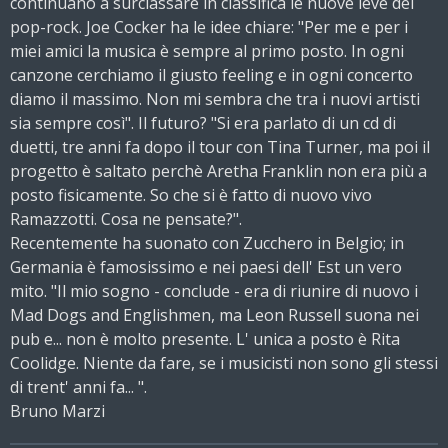
continuano a surclassare in classifica le nuove leve del
pop-rock. Joe Cocker ha le idee chiare: "Per me e per i
miei amici la musica è sempre al primo posto. In ogni
canzone cerchiamo il giusto feeling e in ogni concerto
diamo il massimo. Non mi sembra che tra i nuovi artisti
sia sempre così". Il futuro? "Si era parlato di un cd di
duetti, tre anni fa dopo il tour con Tina Turner, ma poi il
progetto è saltato perchè Aretha Franklin non era più a
posto fisicamente. So che si è fatto di nuovo vivo
Ramazzotti. Cosa ne pensate?".
Recentemente ha suonato con Zucchero in Belgio; in
Germania è famosissimo e nei paesi dell' Est un vero
mito. "Il mio sogno - conclude - era di riunire di nuovo i
Mad Dogs and Englishmen, ma Leon Russell suona nei
pub e... non è molto presente. L' unica a posto è Rita
Coolidge. Niente da fare, se i musicisti non sono gli stessi
di trent' anni fa... ".
Bruno Marzi