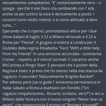
sessantesimo compleanno. "E' sostanzialmente vero - ci
spiega - perché il mio fisico sta cambiando con l' età,
anche se per contro la voce è decisamente a posto. I
concerti sono molto intensi, e io sono abituato a dare
tutto... ".
Sperando che ci ripensi, prenotiamoci allora per i due
show italiani di luglio: il 22 a Milano idroscalo e il 23 a
Roma per "Fiesta!". A giugno si esibirà a Londra per il
Giubileo della regina Elisabetta. "Farò "With a little help
from my friends" in una versione accorciata - commenta
Cocker - rispetto ai 9 minuti normali. Ci saranno anche
McCartney e Ringo Starr. E pensare che il poster della
Regina è stato il primo che ho messo nella mia stanza da
ragazzo. Il secondo? Naturalmente Brigitte Bardot!".
Per adesso però Joe si gode l' ennesima permanenza in
Italia: sabato a Roma a duettare con Fiorello ("Un
ragazzo simpaticissimo... Rosario; siciliano, vero?") e ieri a
Milano dalla Ventura con il nuovo singolo "Never tear us
apart", che preannuncia il nuovo cd "Respect Yourself"