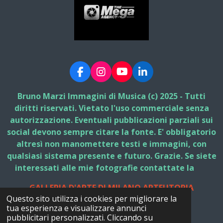
F
I
Y
L
a
n
o
i
c
s
u
n
Bruno Marzi Immagini di Musica (c) 2025 - Tutti
e
t
T
k
diritti riservati. Vietato l'uso commerciale senza
b
a
u
e
autorizzazione. Eventuali pubblicazioni parziali sui
o
g
b
d
social devono sempre citare la fonte. E' obbligatorio
o
r
e
I
k
a
n
altresì non manomettere testi e immagini, con
m
qualsiasi sistema presente e futuro. Grazie. Se siete
interessati alle mie fotografie contattate la
GALLERIA D'ARTE DI MILANO ARTEUTOPIA
Questo sito utilizza i cookies per migliorare la
© 2025 - 2026 Bruno Marzi Immagini di Musica
tua esperienza e visualizzare annunci
Fornito da
Webador
pubblicitari personalizzati. Cliccando su