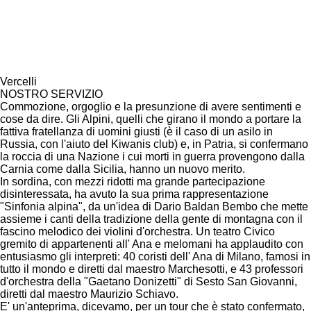
Vercelli
NOSTRO SERVIZIO
Commozione, orgoglio e la presunzione di avere sentimenti e
cose da dire. Gli Alpini, quelli che girano il mondo a portare la
fattiva fratellanza di uomini giusti (è il caso di un asilo in
Russia, con l'aiuto del Kiwanis club) e, in Patria, si confermano
la roccia di una Nazione i cui morti in guerra provengono dalla
Carnia come dalla Sicilia, hanno un nuovo merito.
In sordina, con mezzi ridotti ma grande partecipazione
disinteressata, ha avuto la sua prima rappresentazione
"Sinfonia alpina", da un'idea di Dario Baldan Bembo che mette
assieme i canti della tradizione della gente di montagna con il
fascino melodico dei violini d'orchestra. Un teatro Civico
gremito di appartenenti all' Ana e melomani ha applaudito con
entusiasmo gli interpreti: 40 coristi dell' Ana di Milano, famosi in
tutto il mondo e diretti dal maestro Marchesotti, e 43 professori
d'orchestra della "Gaetano Donizetti" di Sesto San Giovanni,
diretti dal maestro Maurizio Schiavo.
E' un'anteprima, dicevamo, per un tour che è stato confermato,