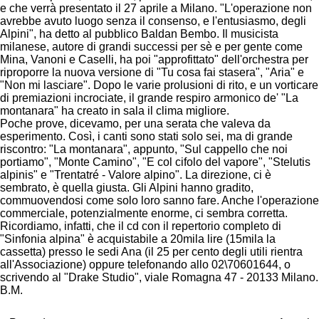
e che verrà presentato il 27 aprile a Milano. "L'operazione non
avrebbe avuto luogo senza il consenso, e l'entusiasmo, degli
Alpini", ha detto al pubblico Baldan Bembo. Il musicista
milanese, autore di grandi successi per sè e per gente come
Mina, Vanoni e Caselli, ha poi "approfittato" dell'orchestra per
riproporre la nuova versione di "Tu cosa fai stasera", "Aria" e
"Non mi lasciare". Dopo le varie prolusioni di rito, e un vorticare
di premiazioni incrociate, il grande respiro armonico de' "La
montanara" ha creato in sala il clima migliore.
Poche prove, dicevamo, per una serata che valeva da
esperimento. Così, i canti sono stati solo sei, ma di grande
riscontro: "La montanara", appunto, "Sul cappello che noi
portiamo", "Monte Camino", "E col cifolo del vapore", "Stelutis
alpinis" e "Trentatré - Valore alpino". La direzione, ci è
sembrato, è quella giusta. Gli Alpini hanno gradito,
commuovendosi come solo loro sanno fare. Anche l'operazione
commerciale, potenzialmente enorme, ci sembra corretta.
Ricordiamo, infatti, che il cd con il repertorio completo di
"Sinfonia alpina" è acquistabile a 20mila lire (15mila la
cassetta) presso le sedi Ana (il 25 per cento degli utili rientra
all'Associazione) oppure telefonando allo 02\70601644, o
scrivendo al "Drake Studio", viale Romagna 47 - 20133 Milano.
B.M.