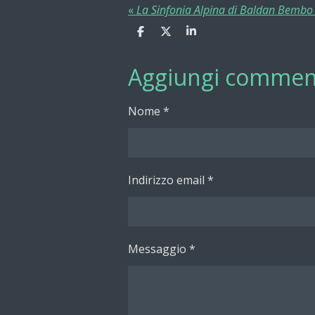
«
La Sinfonia Alpina di Baldan Bembo 
C
C
C
o
o
o
n
n
n
Aggiungi commen
d
d
d
i
i
i
v
v
v
i
i
i
Nome *
d
d
d
i
i
i
Indirizzo email *
Messaggio *