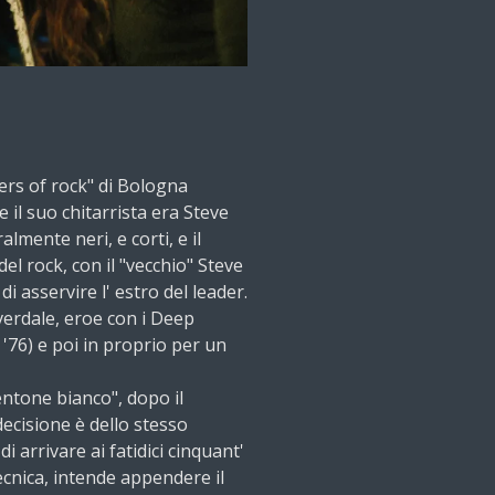
ers of rock" di Bologna
e il suo chitarrista era Steve
almente neri, e corti, e il
el rock, con il "vecchio" Steve
di asservire l' estro del leader.
verdale, eroe con i Deep
 '76) e poi in proprio per un
pentone bianco", dopo il
decisione è dello stesso
 arrivare ai fatidici cinquant'
tecnica, intende appendere il