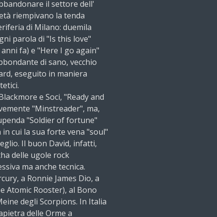
bandonare il settore dell'
i età riempivano la tenda
eriferia di Milano: duemila
i parola di "Is this love"
 anni fa) e "Here I go again"
 abbondante di sano, vecchio
hard, eseguito in maniera
etici.
 Blackmore e Soci, "Ready and
evemente "Minstreader", ma,
upenda "Soldier of fortune"
 in cui la sua forte vena "soul"
glio. Il buon David, infatti,
tha delle ugole rock
essiva ma anche tecnica.
cury, a Ronnie James Dio, a
e Atomic Rooster), al Bono
eine degli Scorpions. In Italia
apietra delle Orme a