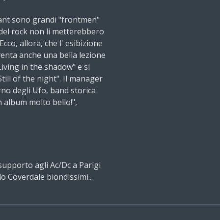
Plant sono grandi "frontmen"
i del rock non li metterebbero
Ecco, allora, che l' esibizione
iventa anche una bella lezione
Living in the shadow" e si
Still of the night". Il manager
rno degli Ufo, band storica
n album molto bello!",
supporto agli Ac/Dc a Parigi
lo Coverdale biondissimi...