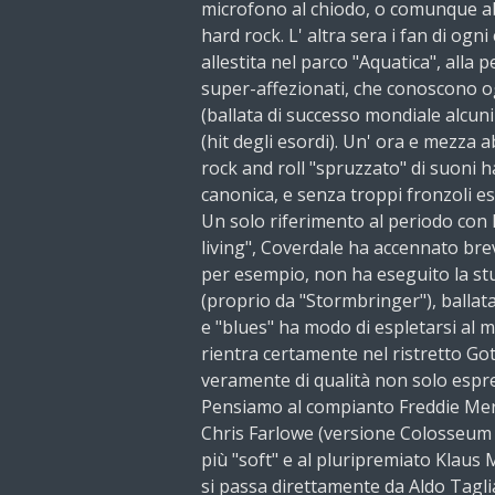
microfono al chiodo, o comunque ab
hard rock. L' altra sera i fan di ogn
allestita nel parco "Aquatica", alla p
super-affezionati, che conoscono ogn
(ballata di successo mondiale alcuni
(hit degli esordi). Un' ora e mezza
rock and roll "spruzzato" di suoni 
canonica, e senza troppi fronzoli est
Un solo riferimento al periodo con
living", Coverdale ha accennato br
per esempio, non ha eseguito la st
(proprio da "Stormbringer"), ballata
e "blues" ha modo di espletarsi al me
rientra certamente nel ristretto Go
veramente di qualità non solo espr
Pensiamo al compianto Freddie Mer
Chris Farlowe (versione Colosseum 
più "soft" e al pluripremiato Klaus M
si passa direttamente da Aldo Tagli