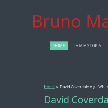
Vai
al
Bruno Ma
contenuto
principale
HOME
LA MIA STORIA
Home
»
David Coverdale e gli Whit
David Coverdal