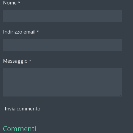
Nome *
i
i
i
i
d
d
d
d
i
i
i
i
Indirizzo email *
Messaggio *
Invia commento
Commenti