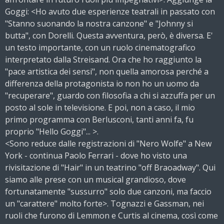
Goggi: <Ho avuto due esperienze teatrali in passato con
"Stanno suonando la nostra canzone" e "Johnny si
butta", con Dorelli. Questa avventura, però, è diversa. E'
un testo importante, con un ruolo cinematografico
interpretato dalla Streisand. Ora che ho raggiunto la
"pace artistica dei sensi", non quella amorosa perché a
differenza della protagonista io non ho un uomo da
"recuperare", guardo con filosofia a chi si azzuffa per un
posto al sole in televisione. E poi, non a caso, il mio
primo programma con Berlusconi, tanti anni fa, fu
proprio "Hello Goggi"... >.
<Sono reduce dalle registrazioni di "Nero Wolfe" a New
York - continua Paolo Ferrari - dove ho visto una
rivisitazione di "Hair" in un teatrino "off Braoadway". Qui
siamo alle prese con un musical grandioso, dove
fortunatamente "sussurro" solo due canzoni, ma faccio
un "carattere" molto forte>. Tognazzi e Gassman, nei
ruoli che furono di Lemmon e Curtis al cinema, così come