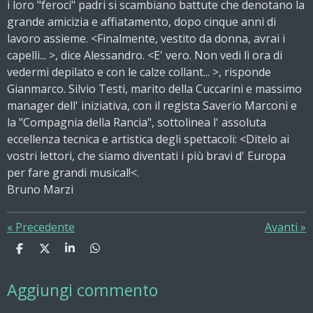
i loro "feroci" padri si scambiano battute che denotano la
grande amicizia e affiatamento, dopo cinque anni di
lavoro assieme. <Finalmente, vestito da donna, avrai i
capelli... >, dice Alessandro. <E' vero. Non vedi lì ora di
vedermi depilato e con le calze collant... >, risponde
Gianmarco. Silvio Testi, marito della Cuccarini e massimo
manager dell' iniziativa, con il regista Saverio Marconi e
la "Compagnia della Rancia", sottolinea l' assoluta
eccellenza tecnica e artistica degli spettacoli: <Ditelo ai
vostri lettori, che siamo diventati i più bravi d' Europa
per fare grandi musical!<.
Bruno Marzi
«
Precedente
Avanti
»
C
C
C
C
o
o
o
o
n
n
n
n
Aggiungi commento
d
d
d
d
i
i
i
i
v
v
v
v