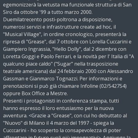
egemonizzerà la vetusta ma funzionale struttura di San
Siro da ottobre '99 a tutto marzo 2000.
Duemilatrecento posti-poltrona a disposizione,
numerosi servizi e infrastrutture create ad hoc, il
"Musical Village", in ordine cronologico, presenterà la
ripresa di "Grease", dal 7 ottobre con Lorella Cuccarini e
Giampiero Ingrassia, "Hello Dolly", dal 2 dicembre con
Loretta Goggi e Paolo Ferrari, e la novità per l' Italia di "A
qualcuno piace caldo" ("Sugar" nella trasposizione
teatrale americana) dal 24 febbraio 2000 con Alessandro
Gassman e Gianmarco Tognazzi. Per informazioni e
prenotazioni si può già chiamare Infoline (02/542754)
oppure Box Office a Mestre.
Presenti i protagonisti in conferenza stampa, tutti
hanno espresso il loro entusiasmo per la nuova
avventura. <Grazie a "Grease", con cui ho debuttato al
"Nuovo" di Milano il 4 marzo del 1997 - spiega la
Cucccarini - ho scoperto la consapevolezza di poter
affrontare in futuro ruoli più impegnativi>. Aggiunge la