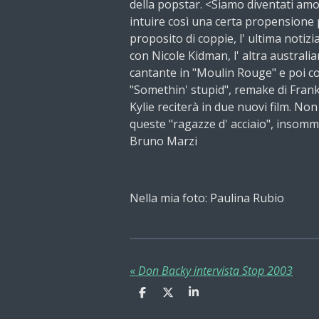
della popstar. <Siamo diventati amo
intuire così una certa propensione p
proposito di coppie, l' ultima notiz
con Nicole Kidman, l' altra austral
cantante in "Moulin Rouge" e poi c
"Somethin' stupid", remake di Frank
Kylie reciterà in due nuovi film. Non
queste "ragazze d' acciaio", insomm
Bruno Marzi
Nella mia foto: Paulina Rubio
«
Don Backy intervista Stop 2003
C
C
C
o
o
o