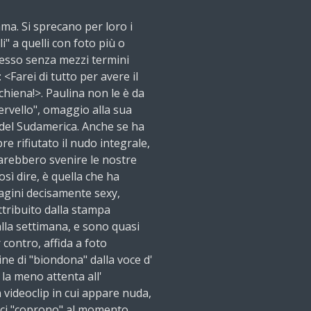
ma. Si sprecano per loro i
lli" a quelli con foto più o
presso senza mezzi termini
 <Farei di tutto per avere il
chiena!>. Paulina non le è da
ervello", omaggio alla sua
e del Sudamerica. Anche se ha
e rifiutato il nudo integrale,
arebbero svenire le nostre
osì dire, è quella che ha
agini decisamente sexy,
attribuito dalla stampa
la settimana, e sono quasi
 contro, affida a foto
ne di "biondona" dalla voce d'
la meno attenta all'
 videoclip in cui appare nuda,
nici "coprono" al momento