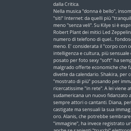
dalla Critica.
Nella musica "donna è bello", insom
"siti" Internet: da quelli più "tranqui
meno "senza veli". Su Kilye si è es
Robert Plant dei mitici Led Zeppelin:
numero di telefono di quel... fondos
meno. E' considerata il "corpo con c
intelligenza e cultura, più sensual
posato per foto sexy "soft" ha sempr
malgrado offerte economiche che f
divette da calendario. Shakira, per c
"mostrato di più" posando per imm
ricercatissime "in rete". A lei viene 
sudamericana un nuovo fidanzato al
sempre attori o cantanti. Diana, per
castigate ma sensuali la sua immagi
oro. Alanis, che potrebbe sembrare 
"immagine", ha invece registrato un
anche se sapienti "trucchi" elettro