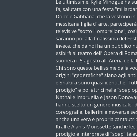
Le ultimissime. Kylie Minogue ha s
fa, salutata con una festa "miliardar
Dolce e Gabbana, che la vestono in 
messicana figlia d' arte, partecipe
televisive "sotto l' ombrellone", co
saranno poi alla finalissima del Fes
invece, che da noi ha un pubblico n
esibirà al teatro dell' Opera di Roma
suonerà il 5 agosto all' Arena della 
Chi sono queste bellissime dalla vo
origini "geografiche" siano agli antip
e Shakira sono quasi identiche. Tut
prodigio" e poi attrici nelle "soap op
Nathalie Imbruglia e Jason Donovan
hanno scelto un genere musicale "d
coreografie, ballerini e movenze se
anche una vera e propria cantautr
Krall e Alanis Morissette (anche le
prodigio e interprete di "soap" tele