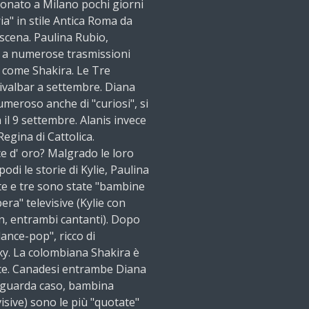
uonato a Milano pochi giorni
ia" in stile Antica Roma da
scena. Paulina Rubio,
rà a numerose trasmissioni
sì come Shakira. Le Tre
tivalbar a settembre. Diana
umeroso anche di "curiosi", si
 il 9 settembre. Alanis invece
Regina di Cattolica.
ce d' oro? Malgrado le loro
odi le storie di Kylie, Paulina
te e tre sono state "bambine
era" televisive (Kylie con
, entrambi cantanti). Dopo
ance-pop", ricco di
xy. La colombiana Shakira è
ice. Canadesi entrambe Diana
i, guarda caso, bambina
visive) sono le più "quotate"