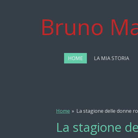
Vai
al
Bruno Ma
contenuto
principale
HOME
LA MIA STORIA
Home
»
La stagione delle donne ro
La stagione de