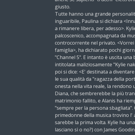
giusto.
Tutte hanno una grande personali
inguaribile, Paulina si dichiara <I
a rimanere libera, per adesso>. Kyl
palcoscenico, accompagnata da musco
controcorrente nel privato. <Vorrei
famiglia>, ha dichiarato pochi giorni
"Channel 5". E intanto è uscita una
intitolata maliziosamente "Kylie nak
poi si dice: <E' destinata a diventa
le sua qualità da "ragazza della por
onesta nella vita reale, la rendono
Diana, che sembrerebbe la più tranqu
matrimonio fallito, e Alanis ha riem
"sempre per la persona sbagliata".
primedonne della musica trovino l' 
sarebbe la prima volta. Kylie ha un
lasciano sì o no?) con James Goodin