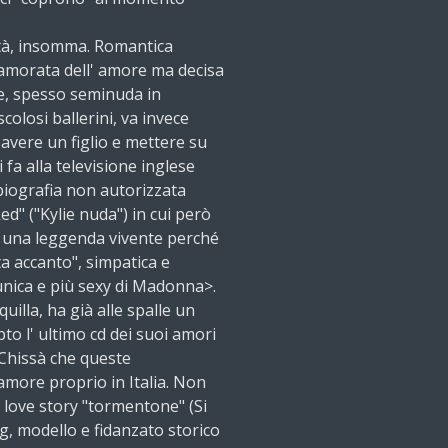
tà, insomma. Romantica
nnamorata dell' amore ma decisa
ie, spesso seminuda in
losi ballerini, va invece
 avere un figlio e mettere su
 fa alla televisione inglese
 biografia non autorizzata
ed" ("Kylie nuda") in cui però
re una leggenda vivente perché
ta accanto", simpatica e
 unica e più sexy di Madonna>.
illa, ha già alle spalle un
pto l' ultimo cd dei suoi amori
 Chissà che queste
amore proprio in Italia. Non
a love story "tormentone" (Si
g, modello e fidanzato storico