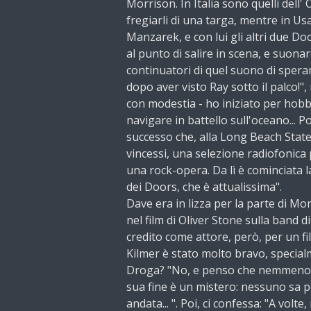
Morrison. In Italia sono quelli dell' 
fregiarli di una targa, mentre in Us
Manzarek, e con lui gli altri due Do
al punto di salire in scena, e suonare,
continuatori di quel suono di speran
dopo aver visto Ray sotto il palco!", 
con modestia - ho iniziato per hobb
navigare in battello sull'oceano... Po
successo che, alla Long Beach State
vincessi, una selezione radiofonica 
una rock-opera. Da lì è cominciata l
dei Doors, che è attualissima".
Dave era in lizza per la parte di Mo
nel film di Oliver Stone sulla band d
credito come attore, però, per un fil
Kilmer è stato molto bravo, special
Droga? "No, e penso che nemmeno 
sua fine è un mistero: nessuno sa 
andata... ". Poi, ci confessa: "A vol