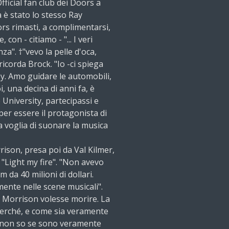
Official fan club dei Doors a
a è stato lo stesso Ray
ors rimasti, a complimentarsi,
 con - citiamo - "... I veri
za". †"vevo la pelle d'oca,
ricorda Brock. "Io -ci spiega
y. Amo guidare le automobili,
i, una decina di anni fa, è
 University, partecipassi e
per essere il protagonista di
a voglia di suonare la musica
rrison, presa poi da Val Kilmer,
i "Light my fire". "Non avevo
m da 40 milioni di dollari.
mente nelle scene musicali".
Morrison volesse morire. La
perché, e come sia veramente
te, non so se sono veramente