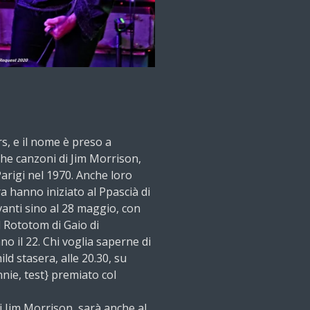
rs, e il nome è preso a
iche canzoni di Jim Morrison,
arigi nel 1970. Anche loro
ra hanno iniziato al Ppascià di
anti sino al 28 maggio, con
l Rototom di Gaio di
no il 22. Chi voglia saperne di
ild stasera, alle 20.30, su
nie, test} premiato col
 Jim Morrison, sarà anche al