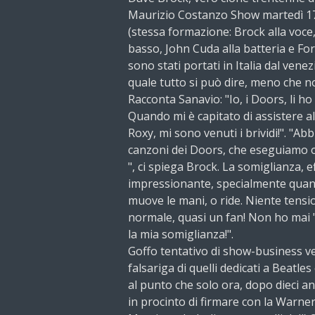
Maurizio Costanzo Show martedì 17.
(stessa formazione: Brock alla voce, 
basso, John Cuda alla batteria e For
sono stati portati in Italia dal ven
quale tutto si può dire, meno che n
Racconta Sanavio: "Io, i Doors, li ho v
Quando mi è capitato di assistere al
Roxy, mi sono venuti i brividi!". "A
canzoni dei Doors, che eseguiamo og
", ci spiega Brock. La somiglianza, e
impressionante, specialmente quand
muove le mani, o ride. Niente tens
normale, quasi un fan! Non ho mai
la mia somiglianza!".
Goffo tentativo di show-business ven
falsariga di quelli dedicati a Beatle
al punto che solo ora, dopo dieci an
in procinto di firmare con la Warner,