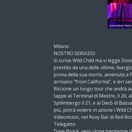
Milano
NOSTRO SERVIZIO
Si scrive Wild Child ma si legge Doo
prestito da una delle ultime, liserg
prima della sua morte, avvenuta a P
arrivano "from California", e ieri se
Riccione un lungo tour che andrà av
tappe al Terminal di Mestre, il 20, a
Spilimbergo il 21, e al Decò di Bassa
più, potrà vedere in azione i Wild Ch
Videomusic, nel Roxy Bar di Red Ron
Telegatto.
Dave Brock, vero clone trentenne di