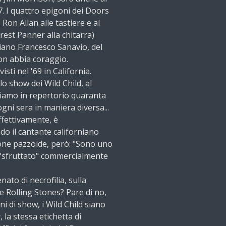
 I quattro epigoni dei Doors
Ron Allan alle tastiere e al
rest Panner alla chitarra)
eziano Francesco Sanavio, del
on abbia coraggio.
isti nel '69 in California.
lo show dei Wild Child, al
bbiamo in repertorio quaranta
ni sera in maniera diversa...
ffettivamente, è
o il cantante californiano
ione pazzoide, però: "Sono uno
 "sfruttato" commercialmente
ato di necrofilia, sulla
s e Rolling Stones? Pare di no,
ni di show, i Wild Child siano
 la stessa etichetta di