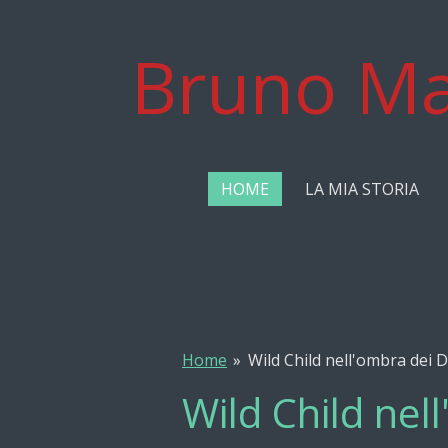
Vai
al
Bruno Ma
contenuto
principale
HOME
LA MIA STORIA
Home
»
Wild Child nell'ombra dei D
Wild Child nell