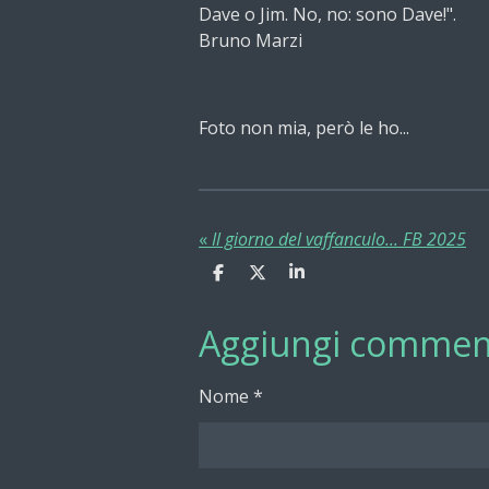
Dave o Jim. No, no: sono Dave!".
Bruno Marzi
Foto non mia, però le ho...
«
Il giorno del vaffanculo... FB 2025
C
C
C
o
o
o
n
n
n
Aggiungi commen
d
d
d
i
i
i
v
v
v
i
i
i
Nome *
d
d
d
i
i
i