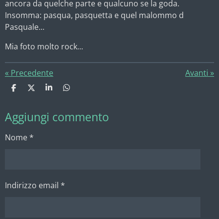
ancora da quelche parte e qualcuno se la goda.
Insomma: pasqua, pasquetta e quel malommo d
Pasquale...
Mia foto molto rock...
«
Precedente
Avanti
»
C
C
C
C
o
o
o
o
n
n
n
n
Aggiungi commento
d
d
d
d
i
i
i
i
v
v
v
v
Nome *
i
i
i
i
d
d
d
d
i
i
i
i
Indirizzo email *