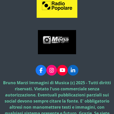
F
I
Y
L
a
n
o
i
c
s
u
n
Bruno Marzi Immagini di Musica (c) 2025 - Tutti diritti
e
t
T
k
riservati. Vietato l'uso commerciale senza
b
a
u
e
autorizzazione. Eventuali pubblicazioni parziali sui
o
g
b
d
social devono sempre citare la fonte. E' obbligatorio
o
r
e
I
k
a
n
altresì non manomettere testi e immagini, con
m
qualsiasi sistema presente e futuro. Grazie. Se siete