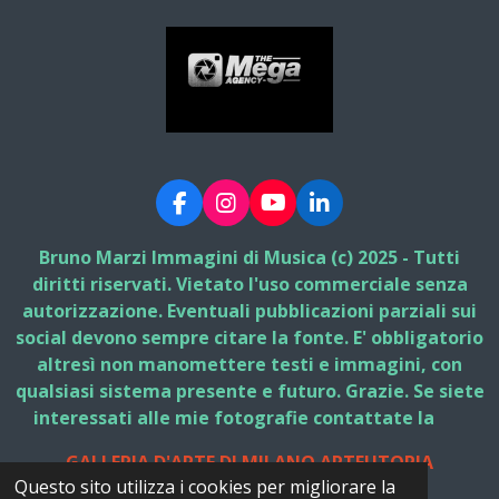
F
I
Y
L
a
n
o
i
c
s
u
n
Bruno Marzi Immagini di Musica (c) 2025 - Tutti
e
t
T
k
diritti riservati. Vietato l'uso commerciale senza
b
a
u
e
autorizzazione. Eventuali pubblicazioni parziali sui
o
g
b
d
social devono sempre citare la fonte. E' obbligatorio
o
r
e
I
k
a
n
altresì non manomettere testi e immagini, con
m
qualsiasi sistema presente e futuro. Grazie. Se siete
interessati alle mie fotografie contattate la
GALLERIA D'ARTE DI MILANO ARTEUTOPIA
Questo sito utilizza i cookies per migliorare la
© 2025 - 2026 Bruno Marzi Immagini di Musica