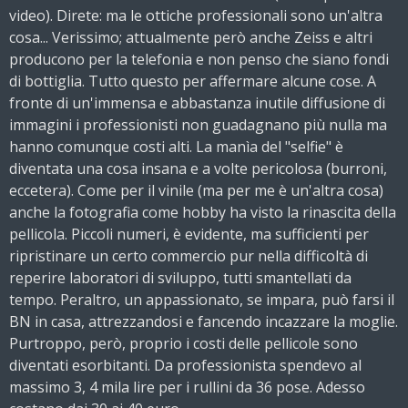
video). Direte: ma le ottiche professionali sono un'altra
cosa... Verissimo; attualmente però anche Zeiss e altri
producono per la telefonia e non penso che siano fondi
di bottiglia. Tutto questo per affermare alcune cose. A
fronte di un'immensa e abbastanza inutile diffusione di
immagini i professionisti non guadagnano più nulla ma
hanno comunque costi alti. La manìa del "selfie" è
diventata una cosa insana e a volte pericolosa (burroni,
eccetera). Come per il vinile (ma per me è un'altra cosa)
anche la fotografia come hobby ha visto la rinascita della
pellicola. Piccoli numeri, è evidente, ma sufficienti per
ripristinare un certo commercio pur nella difficoltà di
reperire laboratori di sviluppo, tutti smantellati da
tempo. Peraltro, un appassionato, se impara, può farsi il
BN in casa, attrezzandosi e fancendo incazzare la moglie.
Purtroppo, però, proprio i costi delle pellicole sono
diventati esorbitanti. Da professionista spendevo al
massimo 3, 4 mila lire per i rullini da 36 pose. Adesso