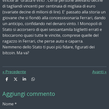
vincite al "Gratta e vinci". Certe persone avevano decine
di tagliandi vincenti per centinaia di migliaia di euro
(svariate decine di milioni di lire). E' passato alla storia un
giovane che si fiondò alla concessioonaria Ferrari, dando
un anticipo, confidando nel denaro vinto. I Monopoli di
Stato si accorsero di quei sessantamila biglietti errati e
bloccarono quasi tutte le vincite, comprese quelle del
ragazzo in Ferrari, che perse auto e caparra.
Nemmeno dello Stato ti puoi più fidare, figurati dei
bitcoin. Ma va?
«
Precedente
Avanti
»
C
C
C
C
o
o
o
o
n
n
n
n
Aggiungi commento
d
d
d
d
i
i
i
i
v
v
v
v
Nome *
i
i
i
i
d
d
d
d