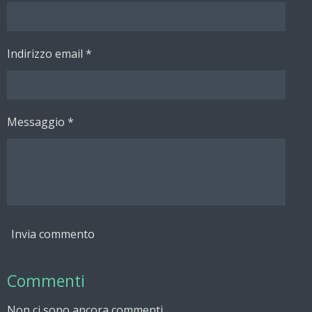
i
i
i
i
Indirizzo email *
Messaggio *
Invia commento
Commenti
Non ci sono ancora commenti.