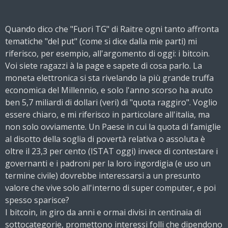
Quando dico che "Fuori TG" di Raitre ogni tanto affronta
tematiche "del put" (come si dice dalla mie parti) mi
riferisco, per esempio, all'argomento di oggi: i bitcoin.
Voi siete ragazzi à la page e sapete di cosa parlo. La
moneta elettronica si sta rivelando la più grande truffa
economica del Millennio, e solo l'anno scorso ha avuto
ben 5,7 miliardi di dollari (veri) di "quota raggiro". Voglio
essere chiaro, e mi riferisco in particolare all'italia, ma
non solo
ovviamente. Un Paese in cui la quota di famiglie
al disotto della soglia di povertà relativa o assoluta è
oltre il 23,3 per cento (ISTAT oggi) invece di contestare i
governanti e i padroni per la loro ingordigia (e uso un
termine civile) dovrebbe interessarsi a un presunto
valore che vive solo all'interno di super computer, e poi
spesso sparisce?
I bitcoin, in giro da anni e ormai divisi in centinaia di
sottocategorie, promettono interessi folli che dipendono