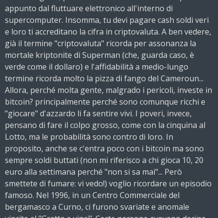
appunto dal fluttuare elettronico all'interno di
supercomputer. Insomma, tu devi pagare cash soldi veri
e loro ti accreditano la cifra in criptovaluta. A ben vedere,
già il termine "criptovaluta" ricorda per assonanza la
mortale kriptonite di Superman (che, guarda caso, è
verde come il dollaro) e l'affidabilità a medio-lungo
termine ricorda molto la pizza di fango del Cameroun...
Allora, perché molta gente, malgrado i pericoli, investe in
bitcoin? principalmente perché sono comunque ricchi e
"giocare" d'azzardo li fa sentire vivi. I poveri, invece,
pensano di fare il colpo grosso, come con la cinquina al
Lotto, ma le probabilità sono contro di loro. In
proposito, anche se c'entra poco con i bitcoin ma sono
sempre soldi buttati (non mi riferisco a chi gioca 10, 20
euro alla settimana perché "non si sa mai"... Però
smettete di fumare: vi vedo!) voglio ricordare un episodio
famoso. Nel 1996, in un Centro Commerciale del
bergamasco a Curno, ci furono svariate e anomale