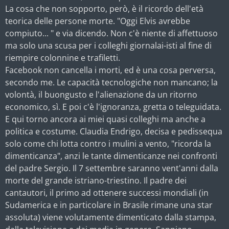
La cosa che non sopporto, però, è il ricordo dell'età
teorica delle persone morte. "Oggi Elvis avrebbe
compiuto... " e via dicendo. Non c'è niente di affettuoso
ma solo una scusa per i colleghi giornalai-isti al fine di
riempire colonnine e trafiletti.
Facebook non cancella i morti, ed è una cosa perversa,
secondo me. Le capacità tecnologiche non mancano; la
volontà, il buongusto e l'alienazione da un ritorno
economico, sì. E poi c'è l'ignoranza, gretta o teleguidata.
E qui torno ancora ai miei quasi colleghi ma anche a
politica e costume. Claudia Endrigo, decisa e pedissequa
solo come chi lotta contro i mulini a vento, "ricorda la
dimenticanza", anzi le tante dimenticanze nei confronti
del padre Sergio. Il 7 settembre saranno vent'anni dalla
morte del grande istriano-triestino. Il padre dei
cantautori, il primo ad ottenere successi mondiali (in
Sudamerica e in particolare in Brasile rimane una star
assoluta) viene volutamente dimenticato dalla stampa,