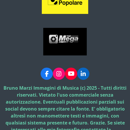
F
I
Y
L
a
n
o
i
c
s
u
n
Bruno Marzi Immagini di Musica (c) 2025 - Tutti diritti
e
t
T
k
riservati. Vietato l'uso commerciale senza
b
a
u
e
autorizzazione. Eventuali pubblicazioni parziali sui
o
g
b
d
social devono sempre citare la fonte. E' obbligatorio
o
r
e
I
k
a
n
altresì non manomettere testi e immagini, con
m
qualsiasi sistema presente e futuro. Grazie. Se siete
interessati alle mie fotografie contattate la