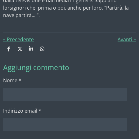
dalla televisione e dai media in genere. Sappiano
lorsignori che, prima o poi, anche per loro, "Partirà, la
nave partirà... ".
«
Precedente
Avanti
»
C
C
C
C
o
o
o
o
n
n
n
n
Aggiungi commento
d
d
d
d
i
i
i
i
v
v
v
v
Nome *
i
i
i
i
d
d
d
d
i
i
i
i
Indirizzo email *