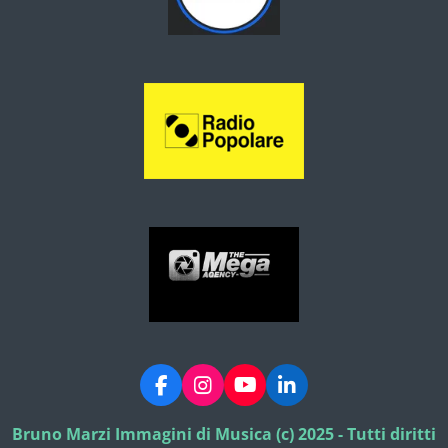
F
I
Y
L
a
n
o
i
c
s
u
n
Bruno Marzi Immagini di Musica (c) 2025 - Tutti diritti