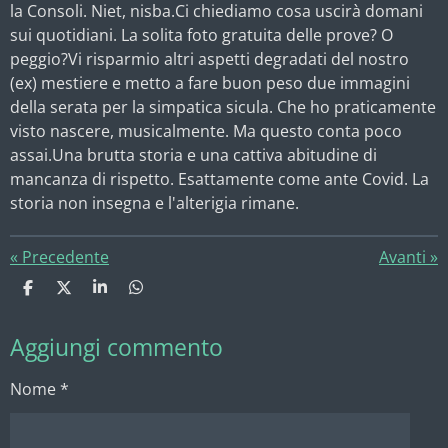
la Consoli. Niet, nisba.
Ci chiediamo cosa uscirà domani
sui quotidiani. La solita foto gratuita delle prove? O
peggio?
Vi risparmio altri aspetti degradati del nostro
(ex) mestiere e metto a fare buon peso due immagini
della serata per la simpatica sicula. Che ho praticamente
visto nascere, musicalmente. Ma questo conta poco
assai.
Una brutta storia e una cattiva abitudine di
mancanza di rispetto. Esattamente come ante Covid. La
storia non insegna e l'alterigia rimane.
«
Precedente
Avanti
»
C
C
C
C
o
o
o
o
n
n
n
n
Aggiungi commento
d
d
d
d
i
i
i
i
v
v
v
v
Nome *
i
i
i
i
d
d
d
d
i
i
i
i