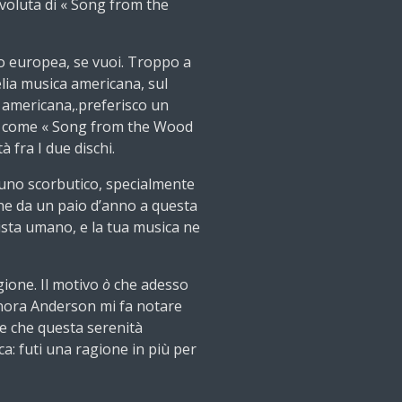
 voluta di « Song from the
 europea, se vuoi. Troppo a
lia musica americana, sul
 americana,.preferisco un
hi come « Song from the Wood
à fra I due dischi.
uno scorbutico, specialmente
he da un paio d’anno a questa
 vista umano, e la tua musica ne
ione. Il motivo
ò
che adesso
gnora Anderson mi fa notare
nte che questa serenità
tica: futi una ragione in più per