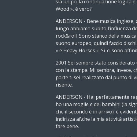
sia un po’ la continuazione logica e
Wood », è vero?
ANDERSON - Bene:musica inglese, o
lungo abbiamo subito l’influenza de
rock&roll. Sono stanco della musica
suono europeo, quindi faccio disc
» e Heavy Horses ». Si. ci sono affinit
2001 Sei sempre stato considerato 
con la stampa. Mi sembra, invece, c
parte ti sei realizzato dal punto di
risente.
ANDERSON - Hai perfettamente rag
ho una moglie e dei bambini (la si
che il secondo è in arrivo): è evide
indirizza ai\che la mia attività artis
fare bene.