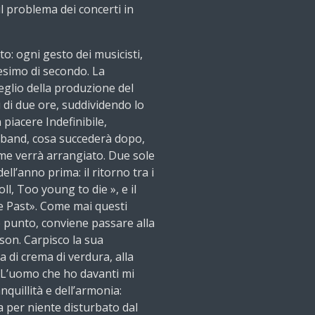
ul problema dei concerti in
oto: ogni gesto dei musicisti,
lesimo di secondo. La
meglio della produzione del
 di due ore, suddividendo lo
 piacere Indefinibile,
la band, cosa succederà dopo,
ome verrà arrangiato. Due sole
ell’anno prima: il ritorno tra i
l, Too young to die », e il
he Past». Come mai questi
o punto, conviene passare alla
son. Carpisco la sua
a di crema di verdura, alla
 L’uomo che ho davanti mi
nquillità e dell’armonia:
a per niente disturbato dal