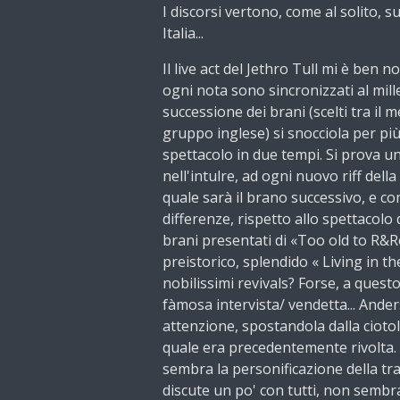
I discorsi vertono, come al solito, s
Italia...
Il live act del Jethro Tull mi è ben n
ogni nota sono sincronizzati al mil
successione dei brani (scelti tra il 
gruppo inglese) si snocciola per più
spettacolo in due tempi. Si prova un
nell'intulre, ad ogni nuovo riff del
quale sarà il brano successivo, e c
differenze, rispetto allo spettacolo d
brani presentati di «Too old to R&Rol
preistorico, splendido « Living in t
nobilissimi revivals? Forse, a quest
fàmosa intervista/ vendetta... Ander
attenzione, spostandola dalla ciotol
quale era precedentemente rivolta.
sembra la personificazione della tra
discute un po' con tutti, non sembr