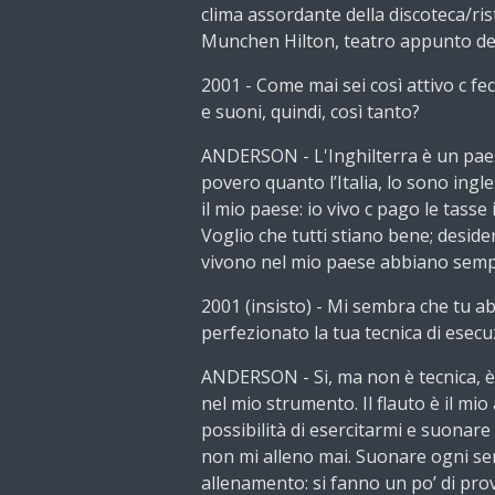
clima assordante della discoteca/ris
Munchen Hilton, teatro appunto del 
2001 - Come mai sei così attivo c fe
e suoni, quindi, così tanto?
ANDERSON - L'Inghilterra è un pae
povero quanto l’Italia, lo sono ingl
il mio paese: io vivo c pago le tasse 
Voglio che tutti stiano bene; deside
vivono nel mio paese abbiano sempr
2001 (insisto) - Mi sembra che tu a
perfezionato la tua tecnica di esecu
ANDERSON - Si, ma non è tecnica, è 
nel mio strumento. Il flauto è il mio 
possibilità di esercitarmi e suonare
non mi alleno mai. Suonare ogni sera
allenamento: si fanno un po’ di prov