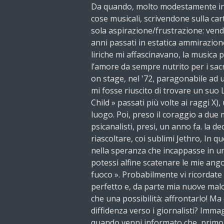
Da quando, molto modestamente inc
cose musicali, scrivendone sulla ca
sola aspirazione/frustrazione: vendi
anni passati in estatica ammirazion
liriche mi affascinavano, la musica 
l’amore da sempre nutrito per i sacri
on stage, nel '72, paragonabile ad 
mi fosse riuscito di trovare un suo LP
Child » passati più volte ai raggi X),
luogo. Poi, preso il coraggio a due
psicanalisti, presi, un anno fa. la de
riascoltare, coi sublimi Jethro, In que
nella speranza che incappasse in un
potessi alfine scatenare le mie ango
fuoco ». Probabilmente vi ricordate
perfetto e, da parte mia nuove malc
che una possibilità: affrontarlo! Ma
diffidenza verso i giornalisti? Imm
quando venni informato che, primo tra