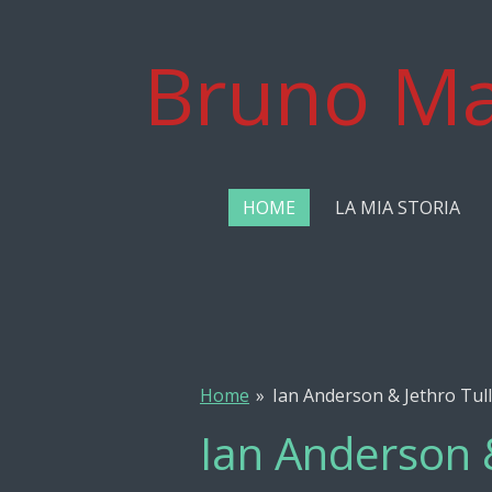
Vai
al
Bruno Ma
contenuto
principale
HOME
LA MIA STORIA
Home
»
Ian Anderson & Jethro Tull
Ian Anderson &