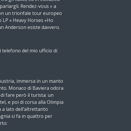
 parlargli. Rendez-vous » a
on un trionfale tour europeo
o LP « Heavy Horses »Ho
an Anderson esiste davvero.
telefono del mio ufficio di
'Austria, immersa in un manto
into. Monaco di Baviera odora
i fare però il turista: un
el, e poi di corsa alla Olimpia
 a lato dell’altrettanto
gnia si fa in quattro per
rto: