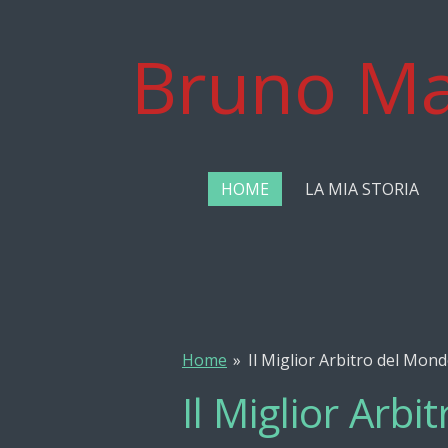
Vai
al
Bruno Ma
contenuto
principale
HOME
LA MIA STORIA
Home
»
Il Miglior Arbitro del Mon
Il Miglior Arb