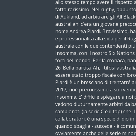
allo stesso tempo avere il rispetto 
fatto rarissimo. Nel rugby, appunto
di Aukland, ad arbitrare gli All Blac
australiani c'era un giovane precoc
nome Andrea Piardi. Bravissimo, ha
e professionalità alla sida per il R
australe con le due contendenti più
Insomma, con il nostro SIx Nations t
forti del mondo. Per la cronaca, ha
26. Bella partita. Ah, i tifosi austra
essere stato troppo fiscale con loro
Piardi è un bresciano di trentatré a
2017, cioè precocissimo a soli vent
insomma. E' difficile spiegare a noi p
vedono diuturnamente arbitri da bar
campionati (la serie C è il top) che i
collaboratori, è una specie di dio in
quando sbaglia - succede - è comun
ovviamente anche delle serie minori 