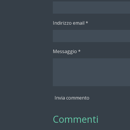
i
i
i
Indirizzo email *
Messaggio *
Invia commento
Commenti