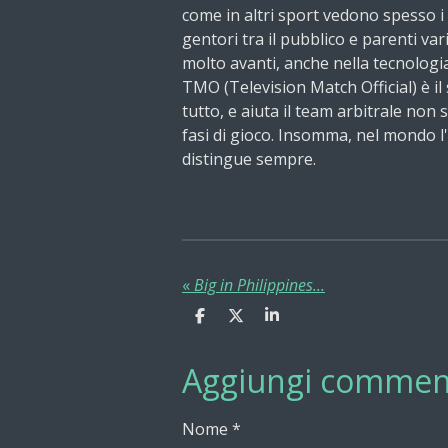
come in altri sport vedono spesso 
gentori tra il pubblico e parenti var
molto avanti, anche nella tecnologia
TMO (Television Match Official) è il
tutto, e aiuta il team arbitrale non 
fasi di gioco. Insomma, nel mondo l'
distingue sempre.
«
Big in Philippines...
C
C
C
o
o
o
n
n
n
Aggiungi commen
d
d
d
i
i
i
v
v
v
i
i
i
Nome *
d
d
d