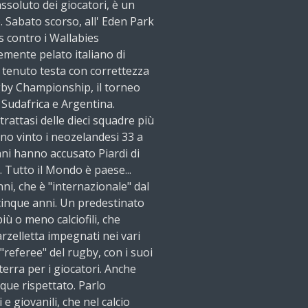
assoluto dei giocatori, è un
. Sabato scorso, all' Eden Park
ks contro i Wallabies
emente pelato italiano di
 tenuto testa con correttezza
ugby Championship, il torneo
 Sudafrica e Argentina.
rattasi delle dieci squadre più
nno vinto i neozelandesi 33 a
liani hanno accusato Piardi di
. Tutto il Mondo è paese...
nni, che è "internazionale" dal
icinque anni. Un predestinato
iù o meno calciofili, che
zelletta impegnati nei vari
l "referee" del rugby, con i suoi
 terra per i giocatori. Anche
que rispettato. Parlo
e giovanili, che nel calcio