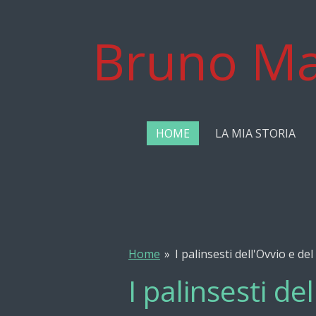
Vai
al
Bruno Ma
contenuto
principale
HOME
LA MIA STORIA
Home
»
I palinsesti dell'Ovvio e del
I palinsesti de