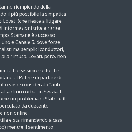
i stanno riempiendo della
o il più possibile la simpatica
 Lovati (che riesce a litigare
i informazioni trite e ritrite
 tempo. Stamane è successo
iuno e Canale 5, dove forse
listi ma semplici conduttori,
 alla rinfusa. Lovati, però, non
mmi a bassissimo costo che
itano al Potere di parlare di
ulto viene considerato "anti
tta di un corteo in Svezia. Il
come un problema di Stato, e il
 perculato da duecento
se non online.
tilla e sta rimandando a casa
co) mentre il sentimento