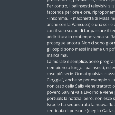
Per contro, i palinsesti televisivi s
faccenda
per ore e ore, riproponemd
- insomma... - macchietta di Massimo
anche con la Panicucci) e una serie d
con il solo scopo di far passare il
addirittura in contemporanea su Ra
prosegue ancora. Non ci sono giorna
gli ospiti sono messi insieme un po'
manca mai.
La morale è semplice. Sono progra
riempiono a lungo i palinsesti, ed ev
cose più serie. Ormai qualsiasi suss
Gioggia", anche se per esempio si tra
non caso della Salis viene trattato 
povero Salvini va a Livorno e viene
portuali; la notizia, però, non esce 
Israele ha sequestrato la nuova flot
centinaia di persone (meglio Garlas