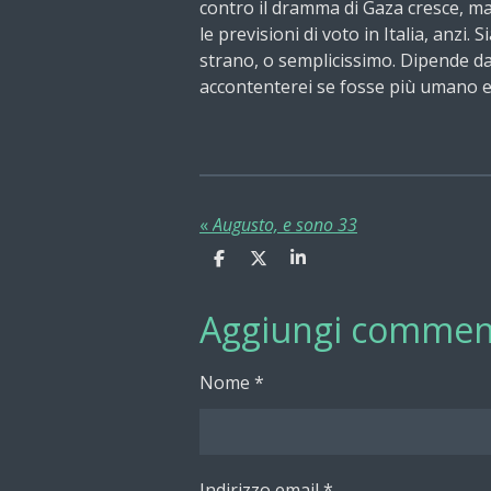
contro il dramma di Gaza cresce, m
le previsioni di voto in Italia, anz
strano, o semplicissimo. Dipende dai
accontenterei se fosse più umano e
«
Augusto, e sono 33
C
C
C
o
o
o
n
n
n
Aggiungi commen
d
d
d
i
i
i
v
v
v
i
i
i
Nome *
d
d
d
i
i
i
Indirizzo email *