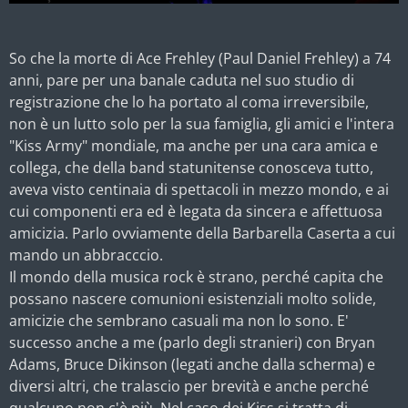
So che la morte di Ace Frehley (Paul Daniel Frehley) a 74
anni, pare per una banale caduta nel suo studio di
registrazione che lo ha portato al coma irreversibile,
non è un lutto solo per la sua famiglia, gli amici e l'intera
"Kiss Army" mondiale, ma anche per una cara amica e
collega, che della band statunitense conosceva tutto,
aveva visto centinaia di spettacoli in mezzo mondo, e ai
cui componenti era ed è legata da sincera e affettuosa
amicizia. Parlo ovviamente della Barbarella Caserta a cui
mando un abbracccio.
Il mondo della musica rock è strano, perché capita che
possano nascere comunioni esistenziali molto solide,
amicizie che sembrano casuali ma non lo sono. E'
successo anche a me (parlo degli stranieri) con Bryan
Adams, Bruce Dikinson (legati anche dalla scherma) e
diversi altri, che tralascio per brevità e anche perché
qualcuno non c'è più. Nel caso dei Kiss si tratta di