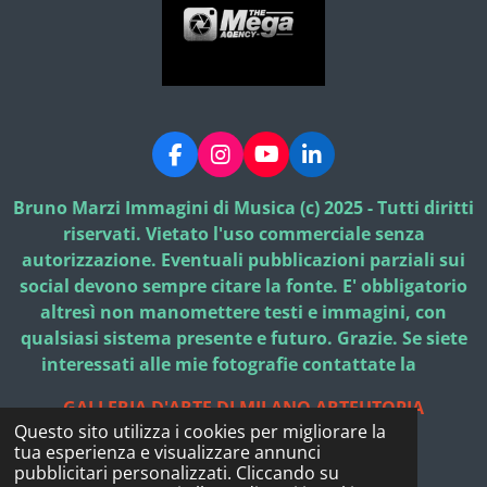
F
I
Y
L
a
n
o
i
c
s
u
n
Bruno Marzi Immagini di Musica (c) 2025 - Tutti diritti
e
t
T
k
riservati. Vietato l'uso commerciale senza
b
a
u
e
autorizzazione. Eventuali pubblicazioni parziali sui
o
g
b
d
social devono sempre citare la fonte. E' obbligatorio
o
r
e
I
k
a
n
altresì non manomettere testi e immagini, con
m
qualsiasi sistema presente e futuro. Grazie. Se siete
interessati alle mie fotografie contattate la
GALLERIA D'ARTE DI MILANO ARTEUTOPIA
Questo sito utilizza i cookies per migliorare la
© 2025 - 2026 Bruno Marzi Immagini di Musica
tua esperienza e visualizzare annunci
Fornito da
Webador
pubblicitari personalizzati. Cliccando su