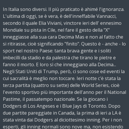
In Italia sono diversi. Il più praticato è ahimé l'ignoranza.
L'ultima di oggi, se è vera, è dell'inneffabile Vannacci,
secondo il quale Elia Viviani, vinctore ieri dell' ennesimo
Mondiale su pista in Cile, nel fare il gesto della "X"
inneggiasse alla sua cara Decima Mas e non al fatto che
si ritirasse, cioè significando "finito". Questo è - anche - lo
sport nel nostro Paese: tanta brava gente e i soliti
imbecilli da stadio e da palestra che tirano le
pietre e
fanno il morto. E loro sì che inneggiano alla Decima...
Negli Stati Uniti di Trump, però, ci sono cose ed eventi la
cui sacralità è meglio non toccare. Ieri notte c'è stata la
terza partita (quattro su sette) delle World Series, cioè
l'evento sportivo più importante dell'anno per il National
Pastime, il passatempo nazionale. Se la giocano i
Dodgers di Los Angeses e i Blue Jays di Toronto. Dopo
due partite pareggiate in Canada, la prima di ieri a LA è
stata vinta dai Dodgers al diciottesimo inning. Per i non
esperti, gli inning normali sono nove ma, non esistendo