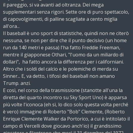
il pareggio, si va avanti ad oltranza. Dei mega
supplementari senza rigori. Sette ore di puro spettacolo,
di capovolgimenti, di palline scagliate a cento miglia
all'ora...
Il baseball è uno sport di statistiche, quindi non ne citerò
nessuna, se non per dire che il punto decisivo (un home
run da 140 metri e passa) l'ha fatto Freddie Freeman,
mentre il giapponese Othari, "l'uomo da un miliardo di
dollari", ha fatto ancora la differenza per i californiani.
Altro che i soldi del calcio e le polemiche di merda su
Sinner... E, va detto, i tifosi del baseball non amano
Trump. anzi.
E così, nel corso della trasmissione (stanotte all'una la
diretta del quarto incontro su Sky Sport Uno) è apparsa
più volte l'iconoca (eh sì, lo dico solo questa volta perché
è vero) immagine di Roberto "Bob" Clemente, (Roberto
Enrique Clemente Walker da Portorico, a cui è intitolato il
campo di Vercelli dove giocavo anch'io) il grandissimo