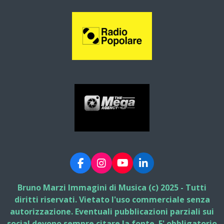
F
I
Y
L
a
n
o
i
c
s
u
n
Bruno Marzi Immagini di Musica (c) 2025 - Tutti
e
t
T
k
diritti riservati. Vietato l'uso commerciale senza
b
a
u
e
autorizzazione. Eventuali pubblicazioni parziali sui
o
g
b
d
social devono sempre citare la fonte. E' obbligatorio
o
r
e
I