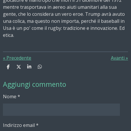
giocatore e filantropo che morì il 31 dicembre del 1972
mentre trasportava in aereo aiuti umanitari alla sua
gente, che lo considera un vero eroe. Trump avrà avuto
una colica, ma questo non importa, perché il baseball in
Usa è un po' come il rugby: tradizione e innovazione. Ed
etica.
«
Precedente
Avanti
»
C
C
C
C
o
o
o
o
n
n
n
n
Aggiungi commento
d
d
d
d
i
i
i
i
v
v
v
v
Nome *
i
i
i
i
d
d
d
d
i
i
i
i
Indirizzo email *