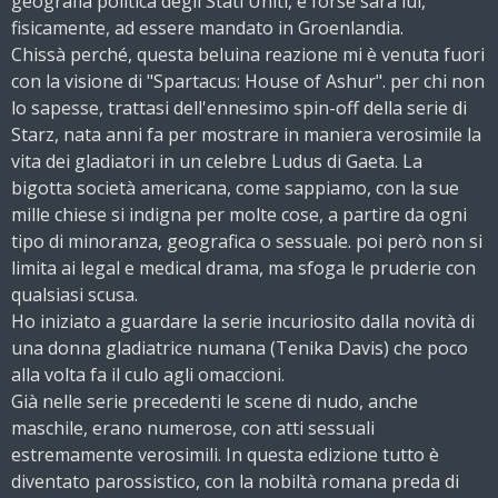
geografia politica degli Stati Uniti, e forse sarà lui,
fisicamente, ad essere mandato in Groenlandia.
Chissà perché, questa beluina reazione mi è venuta fuori
con la visione di "Spartacus: House of Ashur". per chi non
lo sapesse, trattasi dell'ennesimo spin-off della serie di
Starz, nata anni fa per mostrare in maniera verosimile la
vita dei gladiatori in un celebre Ludus di Gaeta. La
bigotta società americana, come sappiamo, con la sue
mille chiese si indigna per molte cose, a partire da ogni
tipo di minoranza, geografica o sessuale. poi però non si
limita ai legal e medical drama, ma sfoga le pruderie con
qualsiasi scusa.
Ho iniziato a guardare la serie incuriosito dalla novità di
una donna gladiatrice numana (Tenika Davis) che poco
alla volta fa il culo agli omaccioni.
Già nelle serie precedenti le scene di nudo, anche
maschile, erano numerose, con atti sessuali
estremamente verosimili. In questa edizione tutto è
diventato parossistico, con la nobiltà romana preda di