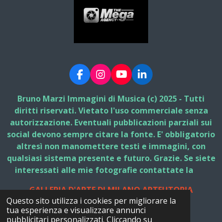
F
I
Y
L
a
n
o
i
c
s
u
n
Bruno Marzi Immagini di Musica (c) 2025 - Tutti
e
t
T
k
diritti riservati. Vietato l'uso commerciale senza
b
a
u
e
autorizzazione. Eventuali pubblicazioni parziali sui
o
g
b
d
social devono sempre citare la fonte. E' obbligatorio
o
r
e
I
k
a
n
altresì non manomettere testi e immagini, con
m
qualsiasi sistema presente e futuro. Grazie. Se siete
interessati alle mie fotografie contattate la
GALLERIA D'ARTE DI MILANO ARTEUTOPIA
Questo sito utilizza i cookies per migliorare la
© 2025 - 2026 Bruno Marzi Immagini di Musica
tua esperienza e visualizzare annunci
Fornito da
Webador
pubblicitari personalizzati. Cliccando su