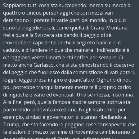
Sappiamo tutti cosa sta succedendo: merda su merda di
quattro o cinque personaggi che con mezzi vari
detengono il potere in varie parti del mondo. In più ci
sono le tragedie locali, come quella di Crans-Montana,
nella quale la Svizzera sta dando il peggio di sè.
Dovrebbero capire che anche il segreto bancario è
caduto, e difendere in qualche maniera l'indifendibile è
oltraggioso verso i morti e chi soffre per sempre. Ci
metto anche Garlasco, che si sta
dimostrando il coacervo
del peggio che fuoriesce dalla commistione di vari poteri,
logge, legge presa in giro e quant'altro. Ognuno di noi,
poi, potrebbe tranquillamente mettere il proprio carico
di ingiustizie varie ed eventuali. Una schifezza, insomma.
Alla fine, però, quella famosa madre sempre incinta sta
partorendo la dovuta eccezione. Negli Stati Uniti, per
esempio, sindaci e governatori si stanno ribellando a
Trump, che sta facendo le peggiori cose consapevole che
le elezioni di mezzo termine di novembre cambieranno la